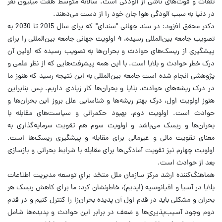
تلفات و فوت‌های ناشی از آلودگی است. سالانه متوسط هفت میلیون نفر
در دنیا به سبب آلودگی هوا جان خود را از دست می‌دهند.
دکتر محقق افزود: در سند جهانی "سندای" که برای سال 2015 تا 2030 به
تصویب جامعه بین‌المللی رسیده، 4 اولویت جهانی جامعه بین‌المللی را برای
پیشگیری از ریسک‌های حوادث و بحران‌ها به تصویب رسیده که اولین آن
درک خطر حوادث و بلایا است. با این ‌همه پیشرفت‌هایی که از نظر علمی و
پژوهشی انجام شده است جامعه بین‌المللی به این نتیجه رسید که هنوز ما
در درک ریشه‌های حوادث، بلایا و بحران‌ها کار زیادی داریم. پس بنابراین
هنوز اولویت اول، درک بهتر ریشه‌ها و شناسایی علل بروز این بحران‌ها و
حوادث است. اولویت دوم، بهبود حکمرانی و سیاست‌های مقابله با
بحران‌ها و ریسک می‌باشد و اولویت سوم هم تقویت سرمایه‌گذاری به
معنای تقویت مالی و غیرمالی برای مقابله و پیشگیری ریسک‌ها است.
اولویت چهارم نیز تقویت آمادگی‌ها برای مقابله با شرایط بحرانی و بازسازی
بعد از حوادث است.
هماهنگ‌کننده ارشد مركز سازمان ملل متحّد براي توسعه مديريت اطلاعات
بلايا در آسيا و اقيانوسيه (اپديم)، خاطرنشان کرد: ما برای کاهش ریسک هر
بحران و مشکلی باید در قدم اول آن پدیده بحران‌زا را کنترل کنیم و در قدم
دوم وجود آسیب‌پذیری‌ها و ضعف در برابر این حوادث و پدیده‌ها شامل