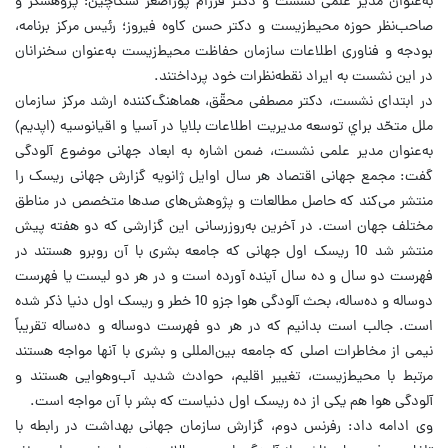
به‌عنوان مدیر علمی نشست و دکتر فرزام پوراصغر سنگاچین؛ پژوهشگر و
صاحب‌نظر حوزه محیط‌زیست و دکتر حسن کاوه فیروز؛ رئیس مرکز برنامه،
بودجه و فناوری اطلاعات سازمان حفاظت محیط‌زیست به‌عنوان سخنرانان
در این نشست به ایراد نقطه‌نظرات خود پرداختند.
در ابتدای نشست، دکتر مصطفی محقّق، هماهنگ‌کننده ارشد مركز سازمان
ملل متحّد براي توسعه مديريت اطلاعات بلايا در آسيا و اقيانوسيه (اپديم)
به‌عنوان مدیر علمی نشست، ضمن اشاره به ابعاد جهانی موضوع آلودگی
گفت: مجمع جهانی اقتصاد هر سال اوایل ژانویه گزارش جهانی ریسک را
منتشر می‌کند که حاصل مطالعات و پژوهش‌های صدها متخصص در مناطق
مختلف جهان است. در آخرین به‌روزرسانی این گزارشی که دو هفته پیش
منتشر شد 10 ریسک اول جهانی که جامعه بشری با آن روبرو هستند در
فهرست دو سال و ده سال آینده آورده است و در هر دو لیست یا فهرست
دو‌ساله و ده‌ساله، بحث آلودگی هوا جزو 10 خطر و ریسک اول دنیا ذکر شده
است. جالب است بدانیم که در هر دو فهرست دو‌ساله و ده‌ساله تقریباً
نیمی از مخاطرات اصلی که جامعه بین‌المللی و بشری با آنها مواجه هستند
مرتبط با محیط‌زیست، تغییر اقلیم، حوادث شدید آب‌وهوایی هستند و
آلودگی هوا هم یکی از ده ریسک اول دنیاست که بشر با آن مواجه است.
وی ادامه داد: رفرنس دوم، گزارش سازمان جهانی بهداشت در رابطه ‌با