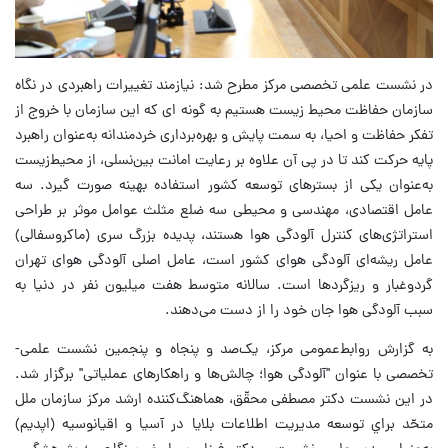
در نشست علمی تخصصی مرکز مطرح شد: نیازمند تغییرات راهبردی در نگاه
سازمان حفاظت محیط زیست هستیم به گونه ای که این سازمان با خروج از
تفکر حفاظت و احیا، به سمت پایش و بهره‌برداری خردمندانه به‌عنوان راهبرد
پایه حرکت کند تا در پی آن علاوه بر رعایت امانت بین‌نسلی، از محیط‌زیست
به‌عنوان یکی از بسترهای توسعه کشور استفاده بهینه صورت گیرد. سه
عامل اقتصادی، مهندسی و محیطی سه ضلع مثلث عوامل موثر بر طراحی
استراتژی‌های کنترل آلودگی هوا هستند، پدیده بزرگ سری (ماکروسفالی)
عامل ریشه‌ای آلودگی هوای کشور است، عامل اصلی آلودگی هوای تهران
گردوغبار و ریزگردها است. سالانه متوسط هفت میلیون نفر در دنیا به
سبب آلودگی هوا جان خود را از دست می‌دهند.
به گزارش روابط‌عمومی مرکز، یک‌صد و پنجاه و پنجمین نشست علمی-
تخصصی با عنوان "آلودگی هوا؛ چالش‌ها و راهکارهای عملیاتی" برگزار شد.
در این نشست دکتر مصطفی محقّق، هماهنگ‌کننده ارشد مركز سازمان ملل
متحّد براي توسعه مديريت اطلاعات بلايا در آسيا و اقيانوسيه (اپديم)