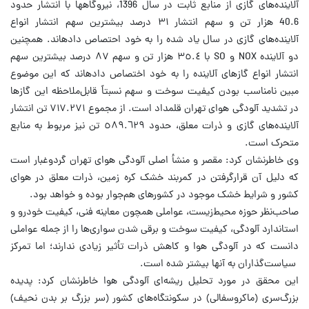
آلاینده‌های گازی از منابع ثابت در سال 1396، نیروگاهها با انتشار حدود
40.6 هزار تن و سهم انتشار ۳۱ درصد بیشترین سهم انتشار انواع
آلاینده‌های گازی در سال یاد شده را به خود احتصاص دادهاند. همچنین
دو آلاینده NOX و SO با ٣٥.٤ هزار تن و سهم ۸۷ درصد بیشترین سهم
انتشار انواع گازهای آلاینده را به خود اختصاص دادهاند که این موضوع
مبین نامناسب ‌بودن کیفیت سوخت و سهم نسبتاً قابل‌ملاحظه این گازها
در تشدید آلودگی هوای تهران قلمداد است. از مجموع ۷۱۷.۲۷۱ تن انتشار
آلاینده‌های گازی و ذرات معلق، حدود ٥٨٩.٦٢٩ تن نیز مربوط به منابع
متحرک است.
وی خاطرنشان کرد: مقصر و منشأ اصلی آلودگی هوای تهران گردوغبار است
که دلیل آن قرارگرفتن در کمربند خشک کره زمین، ذرات معلق در هوای
کشور و شرایط خشک موجود در کشورهای هم‌جوار بوده و خواهد بود.
صاحب‌نظر حوزه محیط‌زیست، عواملی همچون معاینه فنی، کیفیت خودرو و
استاندارد آلودگی، کیفیت سوخت و برقی شدن سواری‌ها را از جمله عواملی
دانست که در آلودگی هوا و کاهش ذرات تأثیر زیادی ندارند؛ اما تمرکز
سیاست‌گذاران به آنها بیشتر شده است.
این محقق در مورد تحلیل ریشه‌ای آلودگی هوا خاطرنشان کرد: پدیده
بزرگ‌سری (ماکروسفالی) در سکونتگاه‌های کشور (سر بزرگ بر بدن نحیف)