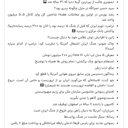
تصویری جالب از پیرترین گربه دنیا که ۳۱ ساله شد
سید حسن نصرالله در منزل چگونه پدری بود؟
رشد بورس در اولین روز معاملات هفته/ شاخص کل وارد کانال ۵.۵ میلیون
واحد شد
ترامپ: تورم ایران که قبل از جنگ ۵ درصد بود را الان به ۳۰۰ درصد رسانده‌ایم!/
واکنش بانک مرکزی را ببینید
ژاپن با افزایش توان نظامی خود به دنبال چیست؟
چاک شومر: جنگ ایران اشتغال آمریکا را تخریب کرد؛ ترامپ از کدام سیاره
آمده؟!
معرفی ۵ مدل لپ تاپ Core i۷ زیر ۲۰۰ میلیون تومان
استعلام سوابق چک برگشتی؛ تمام روش ها همراه با توضیح
یراق درب ریلی
پنتاگون دسترسی وزیر سابق نیروی هوایی آمریکا را قطع کرد
جو کنت: افسانه‌ای که می‌گوید ایران پر از تروریست و حامی آن است، دروغ
است؛ داعش و القاعده تروریست هستند نه شیعیان!
افشای رسوایی جاسوسی سازمان ملل برای رژیم صهیونیستی
شست‌وشوی کاهو را جدی بگیرید
کامیون با راننده ۸ ساله در اصفهان توقیف شد
سی‌ان‌ان: آمریکا به دنبال راهی برای خروج از جنگ ایران است
رسانه؛ سنگر نخست در جنگ روایت‌ها
رسوایی جدید برای رئیس فیفا/ ادعای رابطه غیراخلاقی و پرداخت مبلغ ۶ رقمی