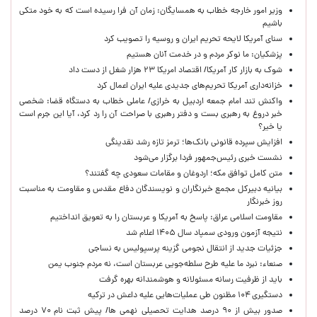
وزیر امور خارجه خطاب به همسایگان: زمان آن فرا رسیده است که به خود متکی
باشیم
سنای آمریکا لایحه تحریم ایران و روسیه را تصویب کرد
پزشکیان: ما نوکر مردم و در خدمت آنان هستیم
شوک به بازار کار آمریکا/ اقتصاد امریکا ۲۳ هزار شغل از دست داد
خزانه‌داری آمریکا تحریم‌های جدیدی علیه ایران اعمال کرد
واکنش تند امام جمعه اردبیل به خرازی/ عاملی خطاب به دستگاه قضا: شخصی
خبر دروغ به رهبری بست و دفتر رهبری با صراحت آن را رد کرد، آیا این جرم است
یا خیر؟
افزایش سپرده قانونی بانک‌ها؛ ترمز تازه رشد نقدینگی
نشست خبری رئیس‌جمهور فردا برگزار می‌شود
متن کامل توافق مکه؛ اردوغان و مقامات سعودی چه گفتند؟
بیانیه دبیرکل مجمع خبرنگاران و نویسندگان دفاع مقدس و مقاومت به مناسبت
روز خبرنگار
مقاومت اسلامی عراق: پاسخ به آمریکا و عربستان را به تعویق انداختیم
نتیجه آزمون ورودی سمپاد سال ۱۴۰۵ اعلام شد
جزئیات جدید از انتقال نجومی گزینه پرسپولیس به نساجی
صنعاء: نبرد ما علیه طرح سلطه‌جویی عربستان است، نه مردم جنوب یمن
باید از ظرفیت رسانه مسئولانه و هوشمندانه بهره گرفت
دستگیری ۱۰۴ مظنون طی عملیات‌هایی علیه داعش در ترکیه
صدور بیش از ۹۰ درصد هدایت تحصیلی نهمی ها/ پیش ثبت نام ۷۰ درصد