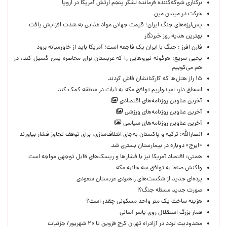
برکناری شوکه‌کننده فرمانده لشکر پنجم ارتش آمریکا در اروپا
حركت در ميدان مين
پس‌لرزه‌های جنگ ایران؛ قیمت جهانی مواد غذایی به شدت افزایش یافت
بهترین هدیه روز خبرنگار
فارن افرز : جنگ با ایران یک فاجعه است؛ آمریکا باید از خاورمیانه برود
یحیی سریع: هرگونه نیروهایی را که عربستان برای محاصره یمن گسیل کند، در
هم می‌کوبیم
۱۵ راز هتل‌ها که کارکنانشان فاش کردند
اسحاق دار: امیدواریم توافق مکه به ثبات در منطقه کمک کند
آخرین عناوین روزنامه‌های اقتصادی
آخرین عناوین روزنامه‌های ورزشی
آخرین عناوین روزنامه‌های سیاسی
انصارالله: ترکیه و پاکستان به‌جای ائتلاف‌سازی، برای توقف تجاوز فشار بیاورند
«ایرج» دوباره در بیمارستان بستری شد
همتی: اقتصاد آمریکا نیز با فشارها و ریسک‌های قابل توجهی مواجه است
واکنش صنعا به توافق سه جانبه مکه
پرده‌ای جدید از شکست‌های راهبردی عربستان سعودی
صورت جدید مسئله جنگ؟!
هزینه ساخت یک متر واحد مسکونی چقدر است؟
قمار بزرگ استقلال روی یاسر آسانی
محدودیت تردد در آزادراه تهران کرج قزوین تا ۲۰ شهریور/ جزئیات