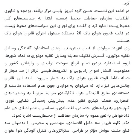
کرد.
در ادامه این نشست، حسن کاوه فیروز؛ رئیس مرکز برنامه، بودجه و فناوری
اطلاعات سازمان حفاظت محیط زیست، ابتدا به سیاست‌های کلی
محیط‌زیست اشاره کرد و گفت: برای اجرای این سیاست‌های محیط زیست
در قالب قانون هوای پاک 20 دستگاه مسئول اجرای قانون هوای پاک
هستند.
وی افزود: مواردی از قبیل پیش‌بینی ارتقای استاندارد آلایندگی وسایل
نقلیه موتوری، گسترش تکلیف معاينه وسایل نقلیه موتوری به تمام شهرها،
لزوم استاندارد بودن تمام انواع سوخت تولیدی و وارداتی کشور و
ممنوعیت انتشار امواج رادیویی و الکترومغناطیسی فراتر از حد مجاز از
جمله نقاط قوت قانون هوای پاک به شمار می‌رود. البته این قانون
چالش‌هایی نیز دارد که می‌توان به مواردی چون عدم استفاده مناسب از
دسته‌بندی منابع آلایندگی هوا، ناکارآمدی ضوابط مربوط به وضعیت‌های
اضطراری، ضعف کیفری نظیر عدم پیش‌بینی رسیدگی قضایی فوری،
کم‌توجهی به پیامدهای اجتماعی، اقتصادی و سیاسی و عدم اعطای حق عام
دادخواهی به نفع عموم به سازمان حفاظت از محیط‌زیست اشاره نمود.
دکتر کاوه فیروز سه عامل اقتصادی، مهندسی و محیطی را به‌عنوان سه
ضلع مثلث عوامل مؤثر بر طراحی استراتژی‌های کنترل آلودگی هوا عنوان