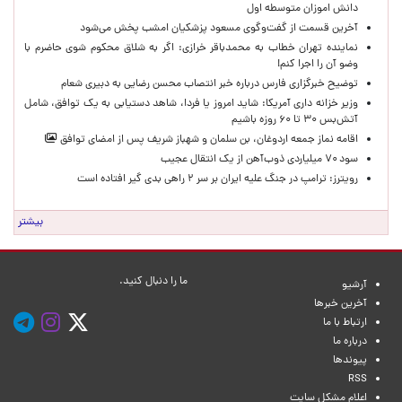
دانش اموزان متوسطه اول
آخرین قسمت از گفت‌وگوی مسعود پزشکیان امشب پخش می‌شود
نماینده تهران خطاب به محمدباقر خرازی: اگر به شلاق محکوم شوی حاضرم با
وضو آن را اجرا کنم!
توضیح خبرگزاری فارس درباره خبر انتصاب محسن رضایی به دبیری شعام
وزیر خزانه داری آمریکا: شاید امروز یا فردا، شاهد دستیابی به یک توافق، شامل
آتش‌بس ۳۰ تا ۶۰ روزه باشیم
اقامه نماز جمعه اردوغان، بن ‌سلمان و شهباز شریف پس از امضای توافق
سود ۷۰ میلیاردی ذوب‌آهن از یک انتقال عجیب
رویترز: ترامپ در جنگ علیه ایران بر سر ۲ راهی بدی گیر افتاده است
بیشتر
ما را دنبال کنید.
آرشیو
آخرین خبرها
ارتباط با ما
درباره ما
پیوندها
RSS
اعلام مشکل سایت