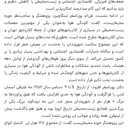
ضعف‌های فیزیکی، اقتصادی، اجتماعی و زیست‌محیطی را کاهش دهیم و
باید بدانیم که این گام صددرصد امکان‌پذیر است.
در ادامه نشست، فرزام پوراصغر سنگاچین؛ پژوهشگر و صاحب‌نظر حوزه
محیط‌زیست، گفت: آلودگی هوا به‌عنوان یکی از مهم‌ترین معضلات
زیست‌محیطی در بسیاری از کلان‌شهرهای جهان از جمله کلان‌شهر تهران و
سایر کلان‌شهرها مطرح شده است، به‌طوری‌که مدت‌های بسیار طولانی است
که این موضوع سلامت شهروندان را به‌شدت در معرض خطر قرار داده
است و سالانه خسارات اقتصادی، اجتماعی و بهداشتی بسیار زیادی را بر
کشور تحمیل می‌کند. از سوی دیگر بروز طوفان‌های گردوغبار از اوایل دهه
هشتاد، باعث تشدید مشکلات و مخاطرات ناشی از آلودگی هوا در بسیاری
از کلان‌شهرها و حتی شهرهای کوچک‌تر شده و شرایط و کیفیت زندگی را
به‌شدت تحت تأثیر قرار داده است.
دکتر پوراصغر افزود: از تاریخ 5 تا ۹ دسامبر سال ۱۹۵۲ مه غلیظی آسمان
لندن را فراگرفت و آلودگی هوا به حدی افزایش یافت که طبق برآوردها به
مرگ ۶ هزار نفر از شهروندان منجر شد. این مه دودآلود بزرگ یکی از
بزرگ‌ترین فجایع زیست‌محیطی تاریخ اروپا بود و هنوز هم باگذشت بیش
از نیم‌قرن همه زوایا و جوانب آن روشن نشده است.
این پژوهشگر حوزه محیط‌زیست گفت: از مجموع ۱۲۷ هزار تن انتشار انواع