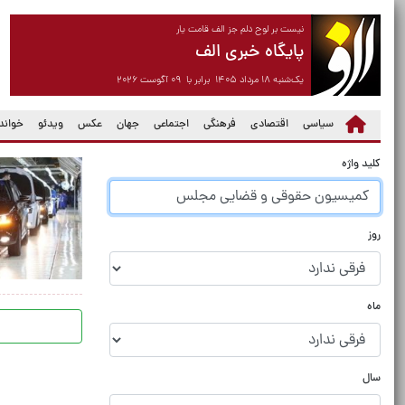
نیست بر لوح دلم جز الف قامت یار
پایگاه خبری الف
یک‌شنبه ۱۸ مرداد ۱۴۰۵ برابر با ۰۹ آگوست ۲۰۲۶
سیاسی
اقتصادی
فرهنگی
اجتماعی
جهان
عکس
ویدئو
خواندن
کلید واژه
روز
ماه
سال