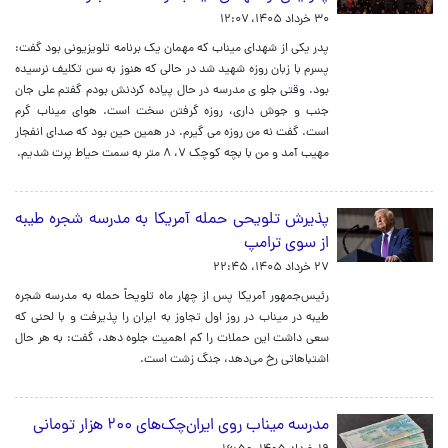
۳۰ خرداد ۱۴۰۵، ۱۲:۰۷
پدر یکی از شهدای میناب که مهمان یک برنامه تلویزیونی بود گفت:
پسرم با زبان روزه شهید شد در حالی که هنوز به سن تکلیف نرسیده
بود. وقتی جلو ی مدرسه در حال پیاده کردنش بودم گفتم علی جان
جنب و جوش داری، روزه گرفتن سخت است. هوای میناب گرم
است. گفت نه من روزه می گیرم. در همین حین بود که صدای انفجار
مهیب آمد و من با بچه کوچک ۷، ۸ متر به سمت حیاط پرت شدیم.
پذیرش تلویحی حمله آمریکا به مدرسه شجره طیبه
از سوی ترامپ
۲۷ خرداد ۱۴۰۵، ۲۲:۴۵
رئیس‌جمهور آمریکا پس از چهار ماه تلویحاً حمله به مدرسه شجره
طیبه در میناب در روز اول تجاوز به ایران را پذیرفت و با لحنی که
سعی داشت این حملات را کم اهمیت جلوه دهد، گفت: به هر حال
اشتباهاتی رخ می‌دهد، جنگ زشت است.
مدرسه میناب روی ایران‌چک‌های ۲۰۰ هزار تومانی