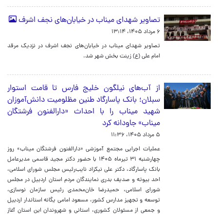
تصاویر شهدای میناب در خیابان‌های نجف اشرف
۶ مرداد ۱۴۰۵، ۱۳:۱۴
تصاویر شهدای میناب در خیابان‌های نجف اشرف در نزدیک مرقد
امام علی (ع) زینت بخش شهر شد.
از آب‌های نیلگون خلیج فارس تا قامت استوار
سبلان؛ بانک پاسارگاد طنین مظلومیت دانش‌آموزان
شهید میناب را با احداث «دارالفنون فرشتگان
میناب» جاودانه کرد
۵ مرداد ۱۴۰۵، ۱۱:۳۶
عملیات اجرایی مجتمع آموزشی «دارالفنون فرشتگان میناب» روز
چهارشنبه ۳۱ تیرماه ۱۴۰۵ با حضور دکتر مجید قاسمی مدیرعامل
بانک پاسارگاد، دکتر علی نیکزاد نایب‌رئیس مجلس شورای اسلامی،
احد بیوته و صدیف بدری نمایندگان مردم استان اردبیل در مجلس
شورای اسلامی، حمیدرضا خان‌محمدی رئیس سازمان نوسازی،
توسعه و تجهیز مدارس کشور، مسعود امامی یگانه استاندار اردبیل
و جمعی از مسئولان کشوری، استانی و شهروندان این استان آغاز