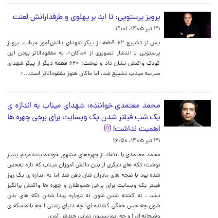
پرویز پرستویی: تا ابد بر پهلوی و طرفدارانش لعنت
۳۱ تیر ۱۴۰۵، ۱۹:۰۱
پس از تشییع ۶۲ قطعه از پیکر شهدای دانش‌آموز میناب، پرویز
پرستویی با انتشار تصویری از «ماکان»، به مفقودالاثر بودن این
کودک واکنش نشان داد و نوشت: «۶۲ قطعه دیگر از پیکر شهدای
مدرسه میناب تشییع شد، اما ماکان هنوز مفقودالاثر است...»
محمد معتمدی خواننده: شهدای میناب به اندازه ی
یک شب فیلتر شدن یک وبسایت برای برخی چهره ها
اهمیت نداشت!
۳۱ تیر ۱۴۰۵، ۱۶:۵۰
محمد معتمدی با انتقاد از چهره‌های مشهور خودنماینده مردم پندار
نوشت: تکه های دیگری از بدن دانش آموزان میناب که تازه تفحص
شده بود با ضجه های مادران شان دفن شد اما به اندازه ی یک روز
فیلتر یک وبسایت برای برخی هموطنان و چهره ها واکنش برانگیز
نشد . نه کشته شدن شون نه دوباره پیدا شدن تکه های بدن
شون.چه حس خفگی کشنده ای! چه دنیای زشتی ! چه بالماسکه ی
وقیحانه ای ! و چه اپوزیسیون نمایی چندش آوری