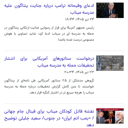
ادعای وقیحانه ترامپ درباره جنایت پنتاگون علیه
مدرسه میناب
۲۴ تیر ۱۴۰۵، ۱۸:۴۴
رئیس جمهور آمریکا برای فرار از رسوایی جنایت ارتکابی پنتاگون در
حمله به مدرسه ای در میناب ادعا کرد: شاید تصاویر با هوش
مصنوعی درست شده باشد!
درخواست سناتورهای آمریکایی برای انتشار
تحقیقات حمله به مدرسه میناب
۲۳ تیر ۱۴۰۵، ۲۰:۳۴
گروهی متشکل از ۲۵ سناتور آمریکایی طی نامه‌ای از پنتاگون
خواستند تا متن کامل گزارش تحقیقات درباره حمله به مدرسه
میناب را هرچه سریع‌ تر در اختیار کنگره قرار دهد.
نقشه قاتل کودکان میناب برای فینال جام جهانی
/ «بمب اتم ايران» در جنوب/ سعید جلیلی توضیح
دهد