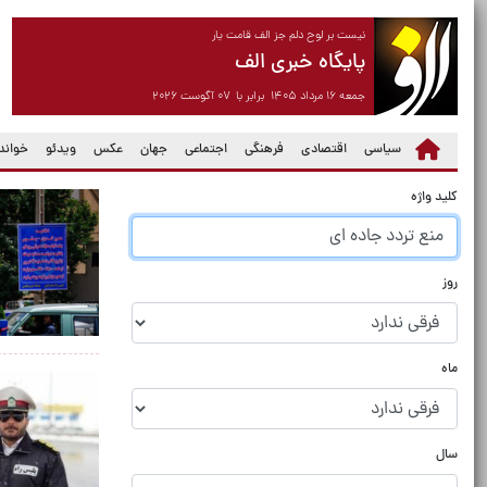
نیست بر لوح دلم جز الف قامت یار
پایگاه خبری الف
جمعه ۱۶ مرداد ۱۴۰۵ برابر با ۰۷ آگوست ۲۰۲۶
سیاسی
اقتصادی
فرهنگی
اجتماعی
جهان
عکس
ویدئو
خواندن
کلید واژه
روز
ماه
سال