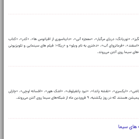
ز»، «نوریانگ: دریای مرگبار»، «معجزه آبی»، «دایناسوری از اقیانوس ها»، «کدر»، «کتاب
سفند»، «فرمانروای آب»، «دختری به نام ویلو» و «ریکا»؛ فیلم های‌ سینمایی و تلویزیونی
ام می دم»، «مامور ناشی»، «ایکسری»، «نقشه پاندا»، «نبرد پانفیلوف»، «اشک هور»، «افسانه اوچی»، «چارلی
۹ فروردین ماه از شبکه‌های سیما روی آنتن می‌روند.
 های سیما