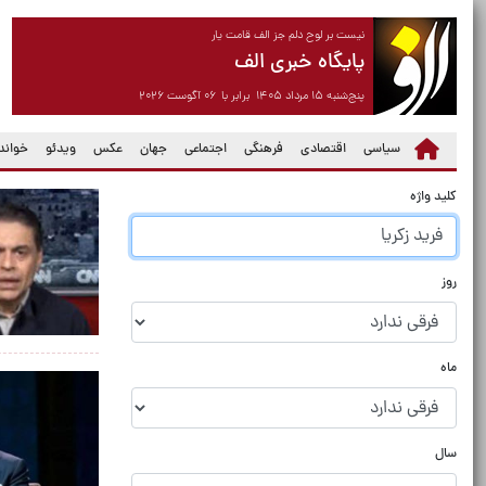
نیست بر لوح دلم جز الف قامت یار
پایگاه خبری الف
پنج‌شنبه ۱۵ مرداد ۱۴۰۵ برابر با ۰۶ آگوست ۲۰۲۶
سیاسی
اقتصادی
فرهنگی
اجتماعی
جهان
عکس
ویدئو
خواندن
کلید واژه
روز
ماه
سال