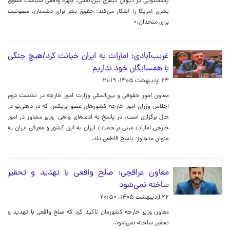
پاسخگویی در دیوان کیفری بین‌المللی، چهره واقعی سیاست حقوق
بشری آمریکا را آشکار می‌کند: حقوق بشر برای دشمنان، مصونیت
برای متحدان.»
غریب‌آبادی‌: امارات به ایران خیانت کرد/هیچ جنگی
با همسایگان خود نداریم
۲۴ اردیبهشت ۱۴۰۵، ۲۱:۱۹
معاون امور حقوقی و بین‌المللی وزارت امور خارجه در نشست دوم
اجلاس وزرای امور خارجه کشورهای عضو بریکس که در دهلی‌نو در
حال برگزاری است، در پاسخ به ادعاهای واهی وزیر مشاور در امور
خارجی امارات مبنی بر حملات ایران به این کشور و معرفی ایران به
عنوان متجاوز، پاسخ قاطعی داد.
معاون عراقچی: صلح واقعی با تهدید و تحقیر
ساخته نمی‌شود
۲۲ اردیبهشت ۱۴۰۵، ۲۰:۵۰
معاون وزیر خارجه کشورمان تاکید کرد که صلح واقعی با تهدید و
تحقیر ساخته نمی‌شود.