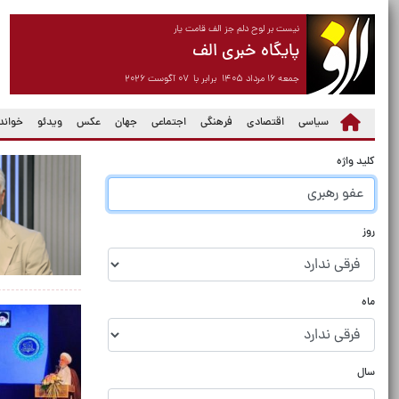
نیست بر لوح دلم جز الف قامت یار
پایگاه خبری الف
جمعه ۱۶ مرداد ۱۴۰۵ برابر با ۰۷ آگوست ۲۰۲۶
سیاسی
اقتصادی
فرهنگی
اجتماعی
جهان
عکس
ویدئو
خواندن
کلید واژه
روز
ماه
سال