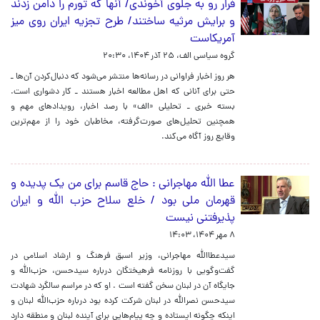
فرار رو به جلوی آخوندی/ آنها که تورم را دامن زدند
و برایش مرثیه ساختند/ طرح تجزیه ایران روی میز
آمریکاست
گروه سیاسی الف،
۲۵ آذر ۱۴۰۴، ۲۰:۳۰
هر روز اخبار فراوانی در رسانه‌ها منتشر می‌شود که دنبال‌کردن آن‌ها ـ
حتی برای آنانی که اهل مطالعه اخبار هستند‌ ـ کار دشواری است.
بسته خبری ـ تحلیلی «الف» با رصد اخبار، رویدادهای مهم و
همچنین تحلیل‌های صورت‌گرفته، مخاطبان خود را از مهم‌ترین
وقایع روز آگاه می‌کند.
عطا الله مهاجرانی : حاج قاسم برای من یک پدیده و
قهرمان ملی بود / خلع سلاح حزب الله و ایران
پذیرفتنی نیست
۸ مهر ۱۴۰۴، ۱۴:۰۳
سیدعطاالله مهاجرانی، وزیر اسبق فرهنگ و ارشاد اسلامی در
گفت‌و‌گویی با روزنامه فرهیختگان درباره سیدحسن، حزب‌الله و
جایگاه آن در لبنان سخن گفته است . او که در مراسم سالگرد شهادت
سیدحسن نصرالله در لبنان شرکت کرده بود درباره حزب‌الله لبنان و
اینکه چگونه ایستاده و چه پیام‌هایی برای آینده لبنان و منطقه دارد