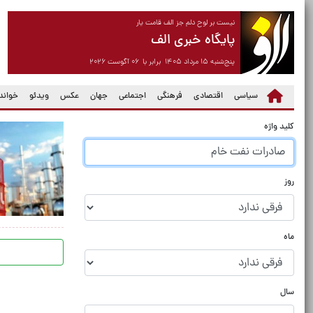
نیست بر لوح دلم جز الف قامت یار
پایگاه خبری الف
پنج‌شنبه ۱۵ مرداد ۱۴۰۵ برابر با ۰۶ آگوست ۲۰۲۶
سیاسی
اقتصادی
فرهنگی
اجتماعی
جهان
عکس
ویدئو
خواندن
کلید واژه
روز
ماه
سال