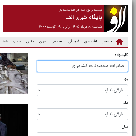
نیست بر لوح دلم جز الف قامت یار
پایگاه خبری الف
یک‌شنبه ۱۸ مرداد ۱۴۰۵ برابر با ۰۹ آگوست ۲۰۲۶
سیاسی
اقتصادی
فرهنگی
اجتماعی
جهان
عکس
ویدئو
خواندن
کلید واژه
روز
ماه
سال