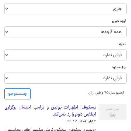
گروه خبری
ناحیه
نوع محتوا
آرشیو سال ۹۵ و قبل از آن
جست‌و‌جو
پسکوف: اظهارات پوتین و ترامپ احتمال برگزاری
اجلاس دوم را رد نمی‌کند
۲ آبان ۱۴۰۴، ۲۲:۴۵
«دیمیتری پسکوف»، سخنگوی کرملین شکست اجلاس بوداپست را