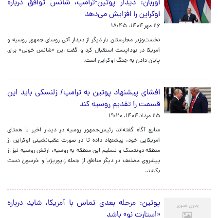
اوربان: دیدار پوتین-ترامپ، شانس توافق درباره
اوکراین را افزایش می‌دهد
۲۶ مهر ۱۴۰۴، ۱۸:۴۵
نخست‌وزیر مجارستان بار دیگر از دیدار آتی روسای جمهور روسیه و
آمریکا در بوداپست استقبال کرد و گفت این «شانس خوبی» برای
پایان دادن به جنگ اوکراین است.
افشای پیشنهاد پوتین به ترامپ/ زلنسکی باید این
قسمت را تقدیم روسیه کند
۲۵ مرداد ۱۴۰۴، ۱۹:۲۰
منابع آگاه گفته‌اند رئیس‌جمهور روسیه در دیدار اخیر با همتای
آمریکایی خود، پیشنهاد داده تا در صورت عقب‌نشینی اوکراین از
منطقه دونتسک و تسلیم این منطقه به روسیه، ارتش روسیه نیز از
پیشروی مضاعف در دیگر مناطق از جمله زاپوریژیا و خرسون دست
بکشد.
پوتین: مرحله بعدی تماس با آمریکا، شاید درباره
«استارت نو» باشد