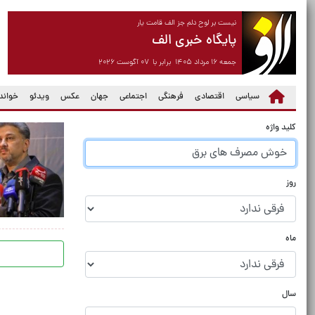
نیست بر لوح دلم جز الف قامت یار
پایگاه خبری الف
جمعه ۱۶ مرداد ۱۴۰۵ برابر با ۰۷ آگوست ۲۰۲۶
سیاسی
اقتصادی
فرهنگی
اجتماعی
جهان
عکس
ویدئو
خواندن
کلید واژه
روز
ماه
سال