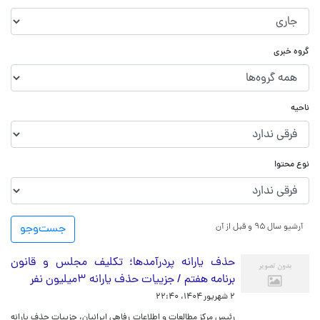
گروه خبری
ناحیه
نوع محتوا
آرشیو سال ۹۵ و قبل از آن
جست‌و‌جو
حذف یارانه پردرآمدها؛ تکلیف مجلس و قانون
برنامه هفتم / جزییات حذف یارانه ۳میلیون نفر
۲ شهریور ۱۴۰۴، ۲۲:۴۰
رئیس مرکز مطالعات و اطلاعات رفاهی ایرانیان، جزییات حذف یارانه