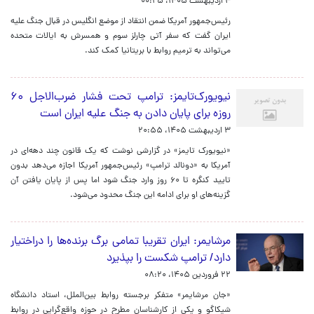
۴ اردیبهشت ۱۴۰۵، ۰۰:۲۵
رئیس‌جمهور آمریکا ضمن انتقاد از موضع انگلیس در قبال جنگ علیه
ایران گفت که سفر آتی چارلز سوم و همسرش به ایالات متحده
می‌تواند به ترمیم روابط با بریتانیا کمک کند.
نیویورک‌تایمز: ترامپ تحت فشار ضرب‌الاجل ۶۰
روزه برای پایان دادن به جنگ علیه ایران است
۳ اردیبهشت ۱۴۰۵، ۲۰:۵۵
«نیویورک تایمز» در گزارشی نوشت که یک قانون چند دهه‌ای در
آمریکا به «دونالد ترامپ» رئیس‌جمهور آمریکا اجازه می‌دهد بدون
تایید کنگره تا ۶۰ روز وارد جنگ شود اما پس از پایان یافتن آن
گزینه‌های او برای ادامه این جنگ محدود می‌شود.
مرشایمر: ایران تقریبا تمامی برگ برنده‌ها را دراختیار
دارد/ ترامپ شکست را بپذیرد
۲۲ فروردین ۱۴۰۵، ۰۸:۲۰
«جان مرشایمر» متفکر برجسته روابط بین‌الملل، استاد دانشگاه
شیکاگو و یکی از کارشناسان مطرح در حوزه واقع‌گرایی در روابط