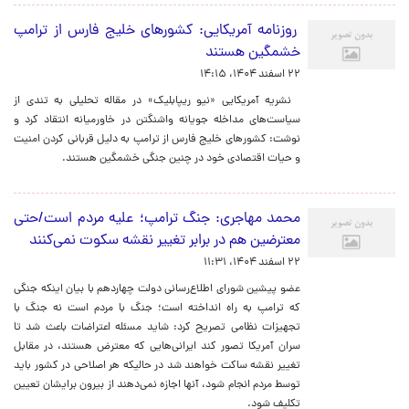
روزنامه آمریکایی: کشورهای خلیج فارس از ترامپ
خشمگین هستند
۲۲ اسفند ۱۴۰۴، ۱۴:۱۵
نشریه آمریکایی «نیو ریپابلیک» در مقاله تحلیلی به تندی از
سیاست‌های مداخله‌ جویانه واشنگتن در خاورمیانه انتقاد کرد و
نوشت: کشورهای خلیج فارس از ترامپ به دلیل قربانی کردن امنیت
و حیات اقتصادی‌ خود در چنین جنگی خشمگین هستند.
محمد مهاجری: جنگ ترامپ؛ علیه مردم است/حتی
معترضین هم در برابر تغییر نقشه سکوت نمی‌کنند
۲۲ اسفند ۱۴۰۴، ۱۱:۳۱
عضو پیشین شورای اطلاع‌رسانی دولت چهاردهم با بیان اینکه جنگی
که ترامپ به راه انداخته است؛ جنگ با مردم است نه جنگ با
تجهیزات نظامی تصریح کرد: شاید مسئله اعتراضات باعث شد تا
سران آمریکا تصور کند ایرانی‌هایی که معترض هستند، در مقابل
تغییر نقشه ساکت خواهند شد در حالیکه هر اصلاحی در کشور باید
توسط مردم انجام شود، آنها اجازه نمی‌دهند از بیرون برایشان تعیین
تکلیف شود.