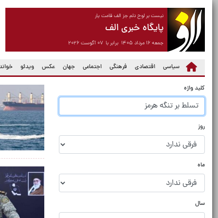
نیست بر لوح دلم جز الف قامت یار
پایگاه خبری الف
جمعه ۱۶ مرداد ۱۴۰۵ برابر با ۰۷ آگوست ۲۰۲۶
سیاسی
اقتصادی
فرهنگی
اجتماعی
جهان
عکس
ویدئو
خواندن
کلید واژه
روز
ماه
سال