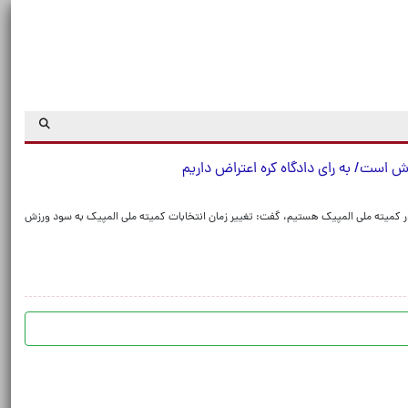
زش است/ به رای دادگاه کره اعتراض داریم
لم در کمیته ملی المپیک هستیم، گفت: تغییر زمان انتخابات کمیته ملی المپیک به سود ورزش