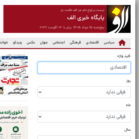
نیست بر لوح دلم جز الف قامت یار
پایگاه خبری الف
پنج‌شنبه ۱۵ مرداد ۱۴۰۵ برابر با ۰۶ آگوست ۲۰۲۶
سیاسی
اقتصادی
فرهنگی
اجتماعی
جهان
عکس
ویدئو
خواندن
کلید واژه
روز
ماه
سال