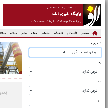
نیست بر لوح دلم جز الف قامت یار
پایگاه خبری الف
پنج‌شنبه ۱۵ مرداد ۱۴۰۵ برابر با ۰۶ آگوست ۲۰۲۶
سیاسی
اقتصادی
فرهنگی
اجتماعی
جهان
عکس
ویدئو
خواندن
کلید واژه
روز
ماه
سال