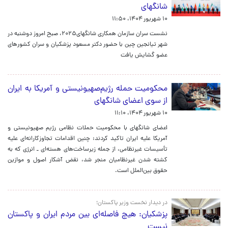
شانگهای
۱۰ شهریور ۱۴۰۴، ۱۱:۵۰
نشست سران سازمان همکاری شانگهای۲۰۲۵، صبح امروز دوشنبه در
شهر تیانجین چین با حضور دکتر مسعود پزشکیان و سران کشورهای
عضو گشایش یافت
محکومیت حمله رژیم‌صهیونیستی و آمریکا به ایران
از سوی اعضای شانگهای
۱۰ شهریور ۱۴۰۴، ۱۱:۱۰
اعضای شانگهای با محکومیت حملات نظامی رژیم صهیونیستی و
آمریکا علیه ایران تاکید کردند: چنین اقدامات تجاوزکارانه‌ای علیه
تأسیسات غیرنظامی، از جمله زیرساخت‌های هسته‌ای ـ انرژی که به
کشته شدن غیرنظامیان منجر شد، نقض آشکار اصول و موازین
حقوق بین‌الملل است.
در دیدار نخست وزیر پاکستان؛
پزشکیان: هیچ فاصله‌ای بین مردم ایران و پاکستان
نیست