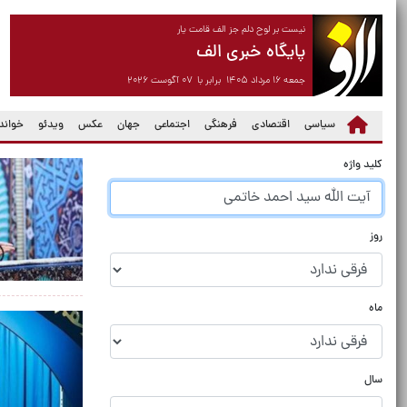
نیست بر لوح دلم جز الف قامت یار
پایگاه خبری الف
جمعه ۱۶ مرداد ۱۴۰۵ برابر با ۰۷ آگوست ۲۰۲۶
سیاسی
اقتصادی
فرهنگی
اجتماعی
جهان
عکس
ویدئو
خواندن
کلید واژه
روز
ماه
سال