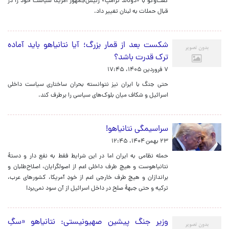
گفت‌وگو با «دونالد ترامپ» رئیس‌جمهور آمریکا سیاست خود را در
قبال حملات به لبنان تغییر داد.
شکست بعد از قمار بزرگ؛ آیا نتانیاهو باید آماده
ترک قدرت باشد؟
۷ فروردین ۱۴۰۵، ۱۷:۴۵
حتی جنگ با ایران نیز نتوانسته بحران ساختاری سیاست داخلی
اسرائیل و شکاف میان بلوک‌های سیاسی را برطرف کند.
سراسیمگی نتانیاهو!
۲۳ بهمن ۱۴۰۴، ۱۲:۴۵
حمله نظامی به ایران اما در این شرایط فقط به نفع دار و دستهٔ
نتانیاهوست و هیچ طرف داخلی اعم از اصولگرایان، اصلاح‌طلبان و
براندازان و هیچ طرف خارجی اعم از خودِ آمریکا، کشورهای عرب،
ترکیه و حتی جبههٔ صلح در داخل اسرائیل از آن سود نمی‌برد!
وزیر جنگ پیشین صهیونیستی: نتانیاهو «سگِ