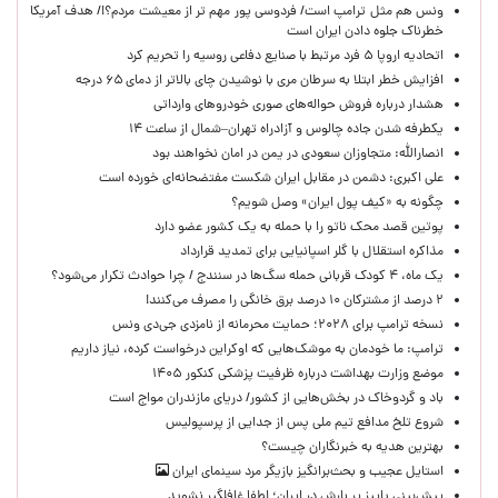
ونس هم مثل ترامپ است/ فردوسی پور مهم تر از معیشت مردم؟!/ هدف آمریکا
خطرناک جلوه دادن ایران است
اتحادیه اروپا ۵ فرد مرتبط با صنایع دفاعی روسیه را تحریم کرد
افزایش خطر ابتلا به سرطان مری با نوشیدن چای بالاتر از دمای ۶۵ درجه
هشدار درباره فروش حواله‌های صوری خودروهای وارداتی
یکطرفه شدن جاده چالوس و آزادراه تهران–شمال از ساعت ۱۴
انصارالله: متجاوزان سعودی در یمن در امان نخواهند بود
علی اکبری: دشمن در مقابل ایران شکست مفتضحانه‌ای خورده است
چگونه به «کیف پول ایران» وصل شویم؟
پوتین قصد محک ناتو را با حمله به یک کشور عضو دارد
مذاکره استقلال با گلر اسپانیایی برای تمدید قرارداد
یک ماه، ۴ کودک قربانی حمله سگ‌ها در سنندج / چرا حوادث تکرار می‌شود؟
۲ درصد از مشترکان ۱۰ درصد برق خانگی را مصرف می‌کنند!
نسخه ترامپ برای ۲۰۲۸؛ حمایت محرمانه از نامزدی جی‌دی ونس
ترامپ: ما خودمان به موشک‌هایی که اوکراین درخواست کرده، نیاز داریم
موضع وزارت بهداشت درباره ظرفیت پزشکی کنکور ۱۴۰۵
باد و گردوخاک در بخش‌هایی از کشور/ دریای مازندران مواج است
شروع تلخ مدافع تیم ملی پس از جدایی از پرسپولیس
بهترین هدیه به خبرنگاران چیست؟
استایل عجیب و بحث‌برانگیز بازیگر مرد سینمای ایران
پیش‌بینی پاییز پر بارش در ایران؛ لطفا غافلگیر نشوید