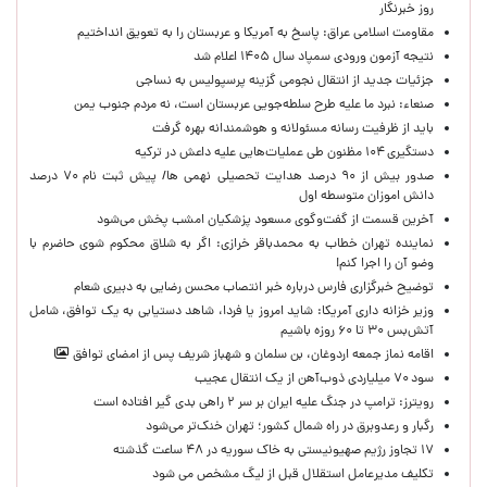
روز خبرنگار
مقاومت اسلامی عراق: پاسخ به آمریکا و عربستان را به تعویق انداختیم
نتیجه آزمون ورودی سمپاد سال ۱۴۰۵ اعلام شد
جزئیات جدید از انتقال نجومی گزینه پرسپولیس به نساجی
صنعاء: نبرد ما علیه طرح سلطه‌جویی عربستان است، نه مردم جنوب یمن
باید از ظرفیت رسانه مسئولانه و هوشمندانه بهره گرفت
دستگیری ۱۰۴ مظنون طی عملیات‌هایی علیه داعش در ترکیه
صدور بیش از ۹۰ درصد هدایت تحصیلی نهمی ها/ پیش ثبت نام ۷۰ درصد
دانش اموزان متوسطه اول
آخرین قسمت از گفت‌وگوی مسعود پزشکیان امشب پخش می‌شود
نماینده تهران خطاب به محمدباقر خرازی: اگر به شلاق محکوم شوی حاضرم با
وضو آن را اجرا کنم!
توضیح خبرگزاری فارس درباره خبر انتصاب محسن رضایی به دبیری شعام
وزیر خزانه داری آمریکا: شاید امروز یا فردا، شاهد دستیابی به یک توافق، شامل
آتش‌بس ۳۰ تا ۶۰ روزه باشیم
اقامه نماز جمعه اردوغان، بن ‌سلمان و شهباز شریف پس از امضای توافق
سود ۷۰ میلیاردی ذوب‌آهن از یک انتقال عجیب
رویترز: ترامپ در جنگ علیه ایران بر سر ۲ راهی بدی گیر افتاده است
رگبار و رعدوبرق در راه شمال کشور؛ تهران خنک‌تر می‌شود
۱۷ تجاوز رژیم صهیونیستی به خاک سوریه در ۴۸ ساعت گذشته
تکلیف مدیرعامل استقلال قبل از لیگ مشخص می شود