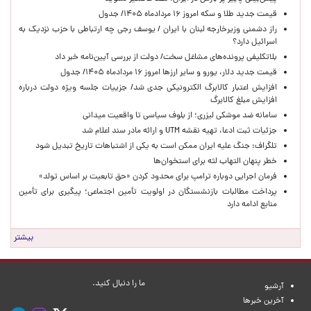
قیمت جدید طلا و سکه امروز ۱۶ مردادماه ۱۴۰۵/ جدول
راز دشمنی وزیرخارجه لبنان با ایران / یوسف رجی چه ارتباطی با حزب نزدیک به
اسرائیل دارد؟
بلاتکلیفی پرونده‌های مشاغل سخت/ دولت از بررسی آیین‌نامه خبر داد
قیمت جدید دلار، یورو و سایر ارزها امروز ۱۶ مردادماه ۱۴۰۵/ جدول
افزایش اعتبار کالابرگ الکترونیکی جدی شد/ جزییات جلسه ویژه دولت درباره
افزایش مبلغ کالابرگ
سامانه ضد موشکی لیزری؛ از بلوف سیاسی تا واقعیت میدانی
جزئیات ثبت ادعا، تهیه نقشه UTM و ارائه مادر سند اعلام شد
تلگراف: جنگ علیه ایران ممکن است به یکی از اشتباهات تاریخ تبدیل شود
خطر پنهان التهاب لثه برای استخوان‌ها
فرمان اجرایی دوباره ترامپ برای محدود کردن «حق تابعیت بر اساس تولد»
پرداخت مطالبات بازنشستگان در اولویت تأمین اجتماعی؛ پیگیری برای تأمین
منابع ادامه دارد
بیشتر
ما را دنبال کنید.
آرشیو
آخرین خبرها