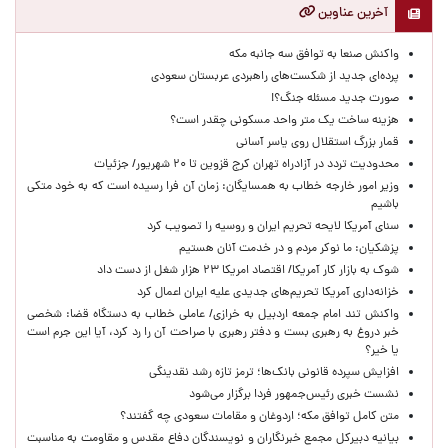
آخرین عناوین
واکنش صنعا به توافق سه جانبه مکه
پرده‌ای جدید از شکست‌های راهبردی عربستان سعودی
صورت جدید مسئله جنگ؟!
هزینه ساخت یک متر واحد مسکونی چقدر است؟
قمار بزرگ استقلال روی یاسر آسانی
محدودیت تردد در آزادراه تهران کرج قزوین تا ۲۰ شهریور/ جزئیات
وزیر امور خارجه خطاب به همسایگان: زمان آن فرا رسیده است که به خود متکی
باشیم
سنای آمریکا لایحه تحریم ایران و روسیه را تصویب کرد
پزشکیان: ما نوکر مردم و در خدمت آنان هستیم
شوک به بازار کار آمریکا/ اقتصاد امریکا ۲۳ هزار شغل از دست داد
خزانه‌داری آمریکا تحریم‌های جدیدی علیه ایران اعمال کرد
واکنش تند امام جمعه اردبیل به خرازی/ عاملی خطاب به دستگاه قضا: شخصی
خبر دروغ به رهبری بست و دفتر رهبری با صراحت آن را رد کرد، آیا این جرم است
یا خیر؟
افزایش سپرده قانونی بانک‌ها؛ ترمز تازه رشد نقدینگی
نشست خبری رئیس‌جمهور فردا برگزار می‌شود
متن کامل توافق مکه؛ اردوغان و مقامات سعودی چه گفتند؟
بیانیه دبیرکل مجمع خبرنگاران و نویسندگان دفاع مقدس و مقاومت به مناسبت