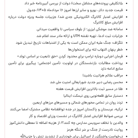
بلاتکلیفی پرونده‌های مشاغل سخت/ دولت از بررسی آیین‌نامه خبر داد
قیمت جدید دلار، یورو و سایر ارزها امروز ۱۶ مردادماه ۱۴۰۵/ جدول
افزایش اعتبار کالابرگ الکترونیکی جدی شد/ جزییات جلسه ویژه دولت درباره
افزایش مبلغ کالابرگ
سامانه ضد موشکی لیزری؛ از بلوف سیاسی تا واقعیت میدانی
جزئیات ثبت ادعا، تهیه نقشه UTM و ارائه مادر سند اعلام شد
تلگراف: جنگ علیه ایران ممکن است به یکی از اشتباهات تاریخ تبدیل شود
خطر پنهان التهاب لثه برای استخوان‌ها
فرمان اجرایی دوباره ترامپ برای محدود کردن «حق تابعیت بر اساس تولد»
پرداخت مطالبات بازنشستگان در اولویت تأمین اجتماعی؛ پیگیری برای تأمین
منابع ادامه دارد
مراقب علائم هپاتیت باشید!
محسن رضایی دبیر جدید شورایعالی امنیت ملی شد
طلا در مسیر ثبت بالاترین افزایش قیمت هفته
دستیار سابق قلعه‌نویی روی نیمکت ایتالیا
تردد روان در تمامی محورهای شمالی و مسیرهای مرزهای اربعین
ترکیه، عربستان و پاکستان امروز در جده توافقنامه نظامی مشترک امضا می‌کنند
بررسی ضوابط افزایش اعتبار کالابرگ در نشست وزرای اقتصاد و کار
والدین با تخلف سرویس مدارس چه کنند؟/ از هزینه اضافه تا معطلی دانش‌آموز
روایت نادرست از جنگ بر سَر تنگه هرمز
درخواست واشنگتن از اسرائیل برای خودداری از تشدید تنش با حزب‌الله