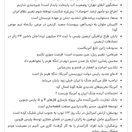
سخنگوی آبفای تهران: وضعیت آب پایتخت پایدار است/ جیره‌بندی نداریم
اخراج دو مأمور ارشد «موساد»؛ پس‌لرزه شکست توطئه شوم تغییر نظام ایران
صنعا: مسئولیت پیامدهای تشدید تنش بر عهده عربستان است
کاپیتان ملوان به ذوب‌آهن پیوست/ سعید کریمی در عرض یک‌ماه تیم عوض
کرد!
پایان طرح ترافیکی اربعین پلیس با ثبت ۶۷ میلیون تردد/جان باختن ۲۴ زائر در
تصادفات اربعینی
مدودف: ژاپن تابع آمریکاست
ضرغامی: تغییر ریل، عین بصیرت است؛ فرصت سوزی نکنیم
محسن رضایی: اجازه باز شدن مسیر دوم در تنگه هرمز را نخواهیم داد
تکذیب اصابت و انفجار در قشم و بندرعباس
ادعای جدید رئیس دولت تروریستی آمریکا: تنگه هرمز باز است
ترامپ: فکر می‌کنم جنگ با ایران خیلی زود پایان می‌یابد
آمریکا تحریم‌های جدیدی علیه کوبا اعمال کرد
احتمالات آینده جنگ ایران و آمریکا چیست ؟
بانک تجارت، تأمین‌کننده مالی پروژه بازسازی فازهای ۴ و ۵ پارس جنوبی
توسعه فناوری، مسیر رقابت‌پذیری صنعت قطعه‌سازی است
یونیفل: ارتش اسرائیل در یک روز ۱۱۳ توپ به جنوب لبنان شلیک کرده است
دستگیری عامل توهین به زائران اربعین در فضای مجازی توسط پلیس قزوین
پزشکیان: باید افراد کارآمدتر را به کار گرفت/ کاری می کنیم در معیشت مردم
مشکلی پیش نیاید