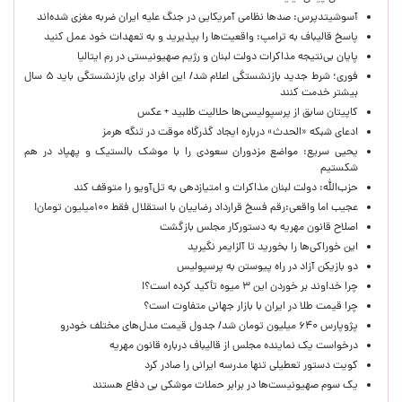
آسوشیتدپرس: صدها نظامی آمریکایی در جنگ علیه ایران ضربه مغزی شده‌اند
پاسخ قالیباف به ترامپ: واقعیت‌ها را بپذیرید و به تعهدات خود عمل کنید
پایان بی‌نتیجه مذاکرات دولت لبنان و رژیم صهیونیستی در رم ایتالیا
فوری؛ شرط جدید بازنشستگی اعلام شد/ این افراد برای بازنشستگی باید ۵ سال
بیشتر خدمت کنند
کاپیتان سابق از پرسپولیسی‌ها حلالیت طلبید + عکس
ادعای شبکه «الحدث» درباره ایجاد گذرگاه موقت در تنگه هرمز
یحیی سریع: مواضع مزدوران سعودی را با موشک بالستیک و پهپاد در هم
شکستیم
حزب‌الله: دولت لبنان مذاکرات و امتیازدهی به تل‌آویو را متوقف کند
عجیب اما واقعی:رقم فسخ قرارداد رضاییان با استقلال فقط ۱۰۰میلیون تومان!
اصلاح قانون مهریه به دستورکار مجلس بازگشت
این خوراکی‌ها را بخورید تا آلزایمر نگیرید
دو بازیکن آزاد در راه پیوستن به پرسپولیس
چرا خداوند بر خوردن این ۳ میوه تأکید کرده است؟!
چرا قیمت طلا در ایران با بازار جهانی متفاوت است؟
پژوپارس ۶۴۰ میلیون تومان شد/ جدول قیمت مدل‌های مختلف خودرو
درخواست یک نماینده مجلس از قالیباف درباره قانون مهریه
کویت دستور تعطیلی تنها مدرسه ایرانی را صادر کرد
یک‌ سوم صهیونیست‌ها در برابر حملات موشکی بی دفاع هستند