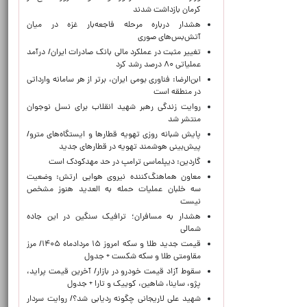
کرمان بازداشت شدند
هشدار درباره مرحله فاجعه‌بار غزه در میان
آتش‌بس‌های صوری
تغییر مثبت در عملکرد مالی بانک صادرات ایران/ درآمد
عملیاتی ۸۰ درصد رشد کرد
ابن‌الرضا: فناوری بومی ایران، برتر از هر سامانه وارداتی
در منطقه است
روایت زندگی رهبر شهید انقلاب برای نسل نوجوان
منتشر شد
پایش شبانه روزی تهویه قطارها و ایستگاه‌های مترو/
پیش‌بینی هوشمند تهویه در قطارهای جدید
گاردین: دیپلماسی ترامپ در حد مهدکودک است
معاون هماهنگ‌کننده نیروی هوایی ارتش: وضعیت
سه خلبان عملیات حمله به العدید هنوز مشخص
نیست
هشدار به مسافران؛ ترافیک سنگین در این جاده
شمالی
قیمت جدید طلا و سکه امروز ۱۵ مردادماه ۱۴۰۵/ مرز
مقاومتی طلا و سکه شکست + جدول
سقوط آزاد قیمت خودرو در بازار/ آخرین قیمت پراید،
پژو، ساینا، شاهین، کوییک و تارا + جدول
شهید علی لاریجانی چگونه ردیابی شد؟/ روایت سردار