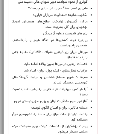
کوثری از نحوه شهادت دبیر شورای عالی امنیت ملی
ماجرای نصب سنگ مزار اکبر عبدی چیست؟
تکذیب شایعه «معافیت سربازان فراری»
ایران: گسترش زرادخانه سلاح‌های هسته‌ای آمریکا
تهدیدی برای کل بشریت است
باورهای نادرست درباره گرمازدگی
رویترز: تردد کشتی‌ها در تنگه هرمز و باب‌المندب
همچنان پایین است
مرزهای ایران زیر ذره‌بین اشراف اطلاعاتی/ مقابله جدی
با پدیده قاچاق
خدمات اربعین در مرزها بدون وقفه ادامه دارد
جزئیات فعال‌سازی «کیف پول ایران» اعلام شد
سپاه: ۸ شرور مسلح شاخص و مرتبط گروهک‌های
تروریستی دستگیر شدند
آیا هر کس می‌تواند هر سخنی را به رهبر انقلاب نسبت
دهد؟
آغاز دور سوم مذاکرات لبنان و رژیم صهیونیستی در رم
مسئله مانایی ایران و اصلاح الگوی توسعه
بغداد: نباید از خاک عراق برای حمله به کشورهای دیگر
استفاده کرد
روایت پزشکیان از اقدامات دولت برای معیشت مردم
امشب منتشر می‌شود