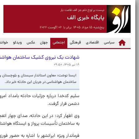
نیست بر لوح دلم جز الف قامت یار
پایگاه خبری الف
پنج‌شنبه ۱۵ مرداد ۱۴۰۵ برابر با ۰۶ آگوست ۲۰۲۶
(current)
سیاسی
اقتصادی
فرهنگی
اجتماعی
جهان
عکس
ویدئو
خواندن
شهادت یک نیروی کشیک ساختمان هواشناسی
۱۸ تیر ۱۴۰۵، ۰۹:۵۰
ایسنا نوشت: معاون استاندار سیستان و بلوچستان و 
ساختمان هواشناسی در جریان این حادثه خبر داد.
دشمن قرار گرفت.
وی اظهار کرد: در این حادثه، صدای چهار ا
به ساختمان تأسیسات پرواز و ایستگاه هواشناس
فرماندار ویژه ایرانشهر با اشاره به حضور ف