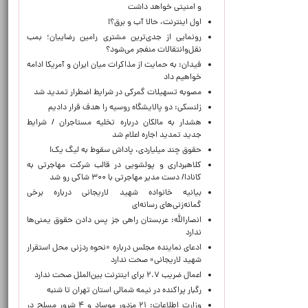
و امنیتی خواهد داشت
اول اینترنت، حالا آب و برق؟!
رونمایی از جدی‌ترین مشتری رامین رضاییان؛ بمب
نقل‌وانتقالات منفجر می‌شود؟
فیدان: به حمایت از مذاکرات میان ایران و آمریکا ادامه
خواهیم داد
مصوبه تسهیلات گمرکی در شرایط اضطرار تمدید شد
زلنسکی: دو پالایشگاه روسیه را هدف قرار دادیم
هشدار به مالکان درباره تخلیه مستاجران / شرایط
جدید تمدید اجاره اعلام شد
حقوق چند میلیاردی، پاداش سقوط به لیگ یک!
کلاهبرداری و پولشویی در قالب شرکت مهاجرتی به
کانادا/ دست مدیر مهاجرتی با ۳۰۰ شاکی رو شد
بیانیه خانواده شهید لاریجانی درباره برخی
گمانه‌زنی‌های رسانه‌ای
انصارالله: عربستان راهی جز پس دادن حقوق یمنی‌ها
ندارد
ادعای نماینده مجلس درباره «نحوه ردزنی محل استقرار
شهید لاریجانی» صحت ندارد
اعمال ضریب ۲.۷ برای اینترنت بین‌الملل صحت ندارد
رگبار پراکنده در نیمه شمالی استان تهران تا شنبه
وزارت اطلاعات: ۲۱ مزدور موساد و ۴ شرور مسلح در