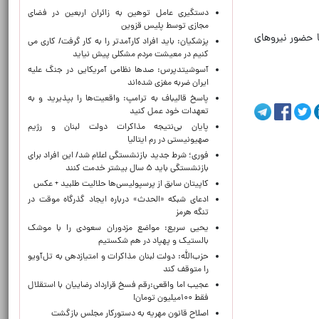
دستگیری عامل توهین به زائران اربعین در فضای
مجازی توسط پلیس قزوین
سازی محل با حضور نیروهای
پزشکیان: باید افراد کارآمدتر را به کار گرفت/ کاری می
کنیم در معیشت مردم مشکلی پیش نیاید
آسوشیتدپرس: صدها نظامی آمریکایی در جنگ علیه
ایران ضربه مغزی شده‌اند
پاسخ قالیباف به ترامپ: واقعیت‌ها را بپذیرید و به
تعهدات خود عمل کنید
پایان بی‌نتیجه مذاکرات دولت لبنان و رژیم
صهیونیستی در رم ایتالیا
فوری؛ شرط جدید بازنشستگی اعلام شد/ این افراد برای
بازنشستگی باید ۵ سال بیشتر خدمت کنند
کاپیتان سابق از پرسپولیسی‌ها حلالیت طلبید + عکس
ادعای شبکه «الحدث» درباره ایجاد گذرگاه موقت در
تنگه هرمز
یحیی سریع: مواضع مزدوران سعودی را با موشک
بالستیک و پهپاد در هم شکستیم
حزب‌الله: دولت لبنان مذاکرات و امتیازدهی به تل‌آویو
را متوقف کند
عجیب اما واقعی:رقم فسخ قرارداد رضاییان با استقلال
فقط ۱۰۰میلیون تومان!
اصلاح قانون مهریه به دستورکار مجلس بازگشت