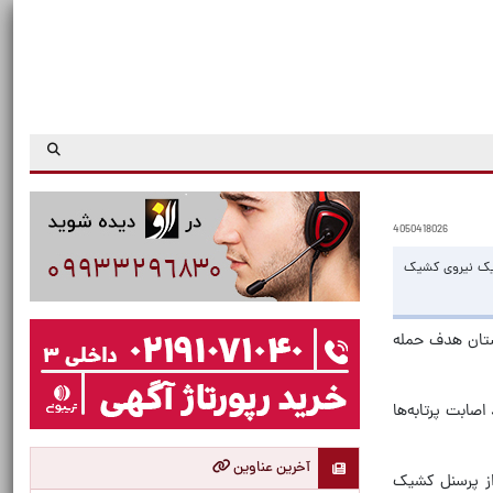
4050418026
ت یک نیروی کشیک
وز، مناطقی از این شهرستان هدف حمله
ابت پرتابه‌ها
آخرین عناوین
 از پرسنل کشیک