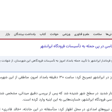
ی‌ها
سلامت
علم و فناوری
ورزشی
حوادث
کتاب
یادداشت بینندگان
بازار
 در پی حمله به تأسیسات فرودگاه ایرانشهر
فرماندار ایرانشهر با تأیید حمله بامداد امروز به تأسیسات فرودگاهی این شهرستان، از شهاد
سلیم کدخدا درباره جزئیات حادثه بامداد امروز در ایرانشهر تصریح کرد: ساعت ۳۰ دقیقه بامداد امر
نفجار شدید در سطح شهر شنیده شد که پس از بررسی دقیق میدانی، مشخص شد اص
ی فرودگاه ایرانشهر، خسارت‌هایی به این ابنیه وارد کرده است.
وری نیروهای امدادی در محل اظهار کرد: متأسفانه در این حادثه، «خالد قادری»