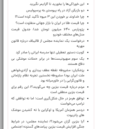
این خوراکی‌ها را بخورید تا آلزایمر نگیرید
دو بازیکن آزاد در راه پیوستن به پرسپولیس
چرا خداوند بر خوردن این ۳ میوه تأکید کرده است؟!
چرا قیمت طلا در ایران با بازار جهانی متفاوت است؟
پژوپارس ۶۴۰ میلیون تومان شد/ جدول قیمت
مدل‌های مختلف خودرو
درخواست یک نماینده مجلس از قالیباف درباره قانون
مهریه
کویت دستور تعطیلی تنها مدرسه ایرانی را صادر کرد
یک‌ سوم صهیونیست‌ها در برابر حملات موشکی بی
دفاع هستند
پزشکیان: مشروطه نقطه عطف بیداری و آزادی‌خواهی
ملت ایران بود/ مشروطه نخستین تجربه نظام پارلمانی
و قانون‌گرایی را در خاورمیانه بود
مردم درباره قیمت بنزین چه می‌گویند؟/ این رقم برای
قیمت بنزین منطقی است
توافق هرمز در حال شکل‌گیری است؛ اما نه توافقی که
ترامپ می‌خواست
دردسر همزمان آمریکا و اوکراین با ته کشیدن موشک
های پاتریوت
آیا بنزین گران می‌شود؟/ نماینده مجلس: در شرایط
جنگی افزایش قیمت بنزین پیامدهای گسترده اجتماعی