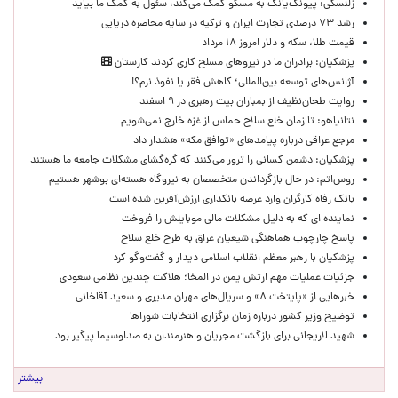
زلنسکی: پیونگ‌یانگ به مسکو کمک می‌کند، سئول به کمک ما بیاید
رشد ۷۳ درصدی تجارت ایران و ترکیه در سایه محاصره دریایی
قیمت طلا، سکه و دلار امروز ۱۸ مرداد
پزشکیان: برادران ما در نیروهای مسلح کاری کردند کارستان
آژانس‌های توسعه بین‌المللی؛ کاهش فقر یا نفوذ نرم؟!
روایت طحان‌نظیف از بمباران بیت رهبری در ۹ اسفند
نتانیاهو: تا زمان خلع سلاح حماس از غزه خارج نمی‌شویم
مرجع عراقی درباره پیامدهای «توافق مکه» هشدار داد
پزشکیان: دشمن کسانی را ترور می‌کنند که گره‌گشای مشکلات جامعه ما هستند
روس‌اتم: در حال بازگرداندن متخصصان به نیروگاه هسته‌ای بوشهر هستیم
بانک رفاه کارگران وارد عرصه بانکداری ارزش‌آفرین شده است
نماینده ای که به دلیل مشکلات مالی موبایلش را فروخت
پاسخ چارچوب هماهنگی شیعیان عراق به طرح خلع سلاح
پزشکیان با رهبر معظم انقلاب اسلامی دیدار و گفت‌وگو کرد
جزئیات عملیات مهم ارتش یمن در المخا؛ هلاکت چندین نظامی سعودی
خبرهایی از «پایتخت ۸» و سریال‌های مهران مدیری و سعید آقاخانی
توضیح وزیر کشور درباره زمان برگزاری انتخابات شوراها
شهید لاریجانی برای بازگشت مجریان و هنرمندان به صداوسیما پیگیر بود
بیشتر