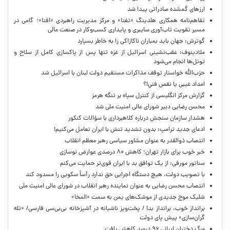
ارزهای گمشده صادراتی پیدا شد
تفاهم‌نامه همکاری هلدینگ «تفتا» و مرکز مدیریت راهبردی «افتا»؛ گامی در
مسیر تقویت تاب‌آوری سایبری و پایداری کسب‌وکار در صنعت مالی
گوترش: جهان باید بمباران ناکازاکی را به‌ خاطر بسپارد
ملادینوف: عقب‌نشینی اسرائیل از غزه تنها پس از پاکسازی کامل از سلاح و
تونل‌ها انجام می‌شود
حزب‌الله خواستار توقف مذاکرات مستقیم دولت لبنان با اسرائیل شد
امداد غیبی يا نقص فني!؟
گزارش مرکز انگلیسی از کنترل سپاه بر تنگه هرمز
محسن رضایی دبیر شورای عالی امنیت ملی شد
هشدار سازمان سنجش درباره کلاهبرداری با سؤالات کنکور
ادعای جدید ترامپ: بدون تشدید تنش با ایران تعامل می‌کنیم!
انتصاب ذوالقدر به عنوان مشاور سیاسی رهبر معظم انقلاب
خبر خوب برای بازار تهران؛ کاهش ۸۰ درصدی عوارض نوسازی
سناتور مورفی: از یک توافق بد با ایران قوی‌تر حمایت می‌کنم
با تصویب دولت، هیچ دستگاه اجرایی حق ندارد رأساً سکویی را مسدود کند
انتصاب محسن رضایی به عنوان نماینده رهبر انقلاب در شورای عالی امنیت ملی
شلیک موج جدیدی از موشک‌های یمن به سمت «المخا»
برانداز خوب، برانداز بد! / پخت‌وپز ناشیانه در آشپزخانه‌ بی‌بی‌سی فارسی/ «تله
گران‌سازی» پیش پای دولت
مرگ دختران ایرانی ۹۶ درصد کاهش یافت