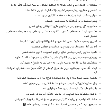
مطالعه‌ای جدید: اروپا برای مقابله با حملات پهپادی روسیه آمادگی کافی ندارد
دادسرای جنایی: پیکر حمیدرضا رجب‌زاده اطراف تهران کشف شد
دارابی: مکتب فرشچیان نقطه عطف نگارگری ایران است
پیام تسلیت وزیر فرهنگ به سیدحسن خمینی
جشنواره گل پرسپولیس در آخرین بازی تدارکاتی پیش فصل
جانشین فرمانده انتظامی کشور: نگذاریم مسائل اجتماعی به موضوعات انتظامی
تبدیل شود
آخرین وضعیت عفونت‌های تنفسی در کشور/آنفلوانزای نوع B غالب شد
آخرین آمار مجردها، سن ازدواج و حمایت از جوانی جمعیت
تاکید معاون رئیس پارلمان عراق بر لزوم تصویب قانون حشد شعبی
پیروزی منچسترسیتی برابر اتلتیکو مادرید/ شاگردان سیموئنه کامبک خوردند
سخنگوی وزارت خارجه روسیه ژاپن را به «خیانت به تاریخ» متهم کرد
آیت الله آملی لاریجانی: ایران به هیچ قیمتی از تنگه هرمز عقب نشینی نخواهد
کرد
هشدار عضو شورا درباره پل تخریب‌شده کرج؛ سازه در وضعیت خطرناک
وال‌ استریت ژورنال: ترامپ می‌خواهد به تقابل با ایران پایان دهد
پاپ لئو بار دیگر خواستار پایان جنگ اوکراین شد
حرکت مشکوک یک هواپیما در نزدیکی پایگاه آمریکا در جیبوتی
حذف نام ترامپ در روایت ۳ رئیس‌جمهور اسبق آمریکا از تاریخ کشورشان
تصویری دردناک از دلفینی که یک هفته کنار جسد بچه‌اش ماند