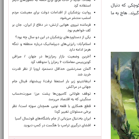
بغداد: نباید از خاک عراق برای حمله به کشورهای دیگر
کوچکی که دنبال
استفاده کرد
روایت پزشکیان از اقدامات دولت برای معیشت مردم
یرند
.
هاچ به ما
امشب منتشر می‌شود
فرمانده نیروی هوایی ارتش: در دفاع از ایران، جان بر
کف خواهیم بود
یکی از دستاوردهای پزشکیان در این دو سال چه بود؟
اسلام‌آباد: رایزنی‌های دیپلماتیک درباره منطقه و تنگه
هرمز ادامه دارد
آخرین وضعیت بازار رمزارزها در جهان / صرافی
کوین‌بیس معاملات ۶ رمزارز را متوقف کرد
آلمان صدرنشین حداقل دستمزد اروپا از نظر قدرت
خرید شد
اینفانتینو زیر بار استعفا نرفت/ پیشنهاد فینال جام
جهانی در مراکش
توقف طولانی کامیون‌ها پشت مرز؛ صورت‌حساب
سنگینی که به اقتصاد می‌رسد
قطع همکاری با قلعه نویی همچنان سوژه است/ نظر
برخی مسئولان تغییر کرد!
ایران به‌دنبال میزبانی از جام باشگاه‌های فوتسال آسیا
افشای درگیری ترامپ با هگست در کمپ دیوید