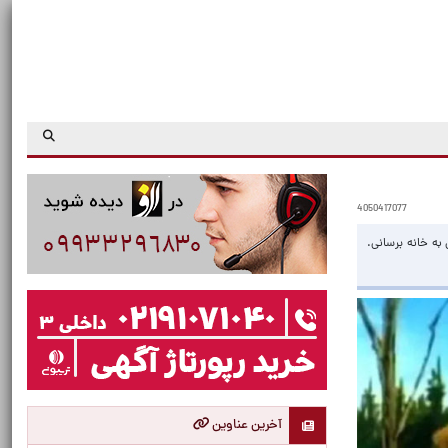
4050417077
ه خانه برسانی.
آخرین عناوین