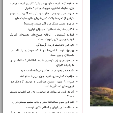
سقوط آزاد قیمت خودرو در بازار/ آخرین قیمت پراید،
پژو، ساینا، شاهین، کوییک و تارا + جدول
شهید علی لاریجانی چگونه ردیابی شد؟/ روایت سردار
کوثری از نحوه شهادت دبیر شورای عالی امنیت ملی
ماجرای نصب سنگ مزار اکبر عبدی چیست؟
تکذیب شایعه «معافیت سربازان فراری»
ایران: گسترش زرادخانه سلاح‌های هسته‌ای آمریکا
تهدیدی برای کل بشریت است
باورهای نادرست درباره گرمازدگی
رویترز: تردد کشتی‌ها در تنگه هرمز و باب‌المندب
همچنان پایین است
مرزهای ایران زیر ذره‌بین اشراف اطلاعاتی/ مقابله جدی
با پدیده قاچاق
خدمات اربعین در مرزها بدون وقفه ادامه دارد
جزئیات فعال‌سازی «کیف پول ایران» اعلام شد
سپاه: ۸ شرور مسلح شاخص و مرتبط گروهک‌های
تروریستی دستگیر شدند
آیا هر کس می‌تواند هر سخنی را به رهبر انقلاب نسبت
دهد؟
آغاز دور سوم مذاکرات لبنان و رژیم صهیونیستی در رم
مسئله مانایی ایران و اصلاح الگوی توسعه