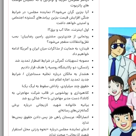
دردسر همزمان آمریکا و اوکراین با ته کشیدن موشک
های پاتریوت
آیا بنزین گران می‌شود؟/ نماینده مجلس: در شرایط
جنگی افزایش قیمت بنزین پیامدهای گسترده اجتماعی
و امنیتی خواهد داشت
اول اینترنت، حالا آب و برق؟!
رونمایی از جدی‌ترین مشتری رامین رضاییان؛ بمب
نقل‌وانتقالات منفجر می‌شود؟
فیدان: به حمایت از مذاکرات میان ایران و آمریکا ادامه
خواهیم داد
مصوبه تسهیلات گمرکی در شرایط اضطرار تمدید شد
زلنسکی: دو پالایشگاه روسیه را هدف قرار دادیم
هشدار به مالکان درباره تخلیه مستاجران / شرایط
جدید تمدید اجاره اعلام شد
حقوق چند میلیاردی، پاداش سقوط به لیگ یک!
کلاهبرداری و پولشویی در قالب شرکت مهاجرتی به
کانادا/ دست مدیر مهاجرتی با ۳۰۰ شاکی رو شد
بیانیه خانواده شهید لاریجانی درباره برخی
گمانه‌زنی‌های رسانه‌ای
انصارالله: عربستان راهی جز پس دادن حقوق یمنی‌ها
ندارد
ادعای نماینده مجلس درباره «نحوه ردزنی محل استقرار
شهید لاریجانی» صحت ندارد