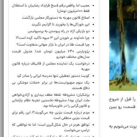
عجیب اما واقعی:رقم فسخ قرارداد رضاییان با استقلال
فقط ۱۰۰میلیون تومان!
اصلاح قانون مهریه به دستورکار مجلس بازگشت
این خوراکی‌ها را بخورید تا آلزایمر نگیرید
دو بازیکن آزاد در راه پیوستن به پرسپولیس
چرا خداوند بر خوردن این ۳ میوه تأکید کرده است؟!
چرا قیمت طلا در ایران با بازار جهانی متفاوت است؟
پژوپارس ۶۴۰ میلیون تومان شد/ جدول قیمت
مدل‌های مختلف خودرو
درخواست یک نماینده مجلس از قالیباف درباره قانون
مهریه
کویت دستور تعطیلی تنها مدرسه ایرانی را صادر کرد
یک‌ سوم صهیونیست‌ها در برابر حملات موشکی بی
دفاع هستند
پزشکیان: مشروطه نقطه عطف بیداری و آزادی‌خواهی
ا قبل از شروع
ملت ایران بود/ مشروطه نخستین تجربه نظام پارلمانی
و قانون‌گرایی را در خاورمیانه بود
 قسمت رو ببین
مردم درباره قیمت بنزین چه می‌گویند؟/ این رقم برای
قیمت بنزین منطقی است
توافق هرمز در حال شکل‌گیری است؛ اما نه توافقی که
پرت می‌شویم به
ترامپ می‌خواست