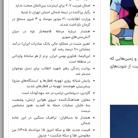
اعمال ضریب ۲.۷ برای اینترنت بین‌الملل صحت ندارد
رگبار پراکنده در نیمه شمالی استان تهران تا شنبه
وزارت اطلاعات: ۲۱ مزدور موساد و ۴ شرور مسلح در
کرمان بازداشت شدند
هشدار درباره مرحله فاجعه‌بار غزه در میان
آتش‌بس‌های صوری
تغییر مثبت در عملکرد مالی بانک صادرات ایران/ درآمد
عملیاتی ۸۰ درصد رشد کرد
ابن‌الرضا: فناوری بومی ایران، برتر از هر سامانه وارداتی
 و زمین‌هایی که
در منطقه است
ت از شوت‌های
روایت زندگی رهبر شهید انقلاب برای نسل نوجوان
منتشر شد
پایش شبانه روزی تهویه قطارها و ایستگاه‌های مترو/
پیش‌بینی هوشمند تهویه در قطارهای جدید
گاردین: دیپلماسی ترامپ در حد مهدکودک است
معاون هماهنگ‌کننده نیروی هوایی ارتش: وضعیت
سه خلبان عملیات حمله به العدید هنوز مشخص
نیست
هشدار به مسافران؛ ترافیک سنگین در این جاده
شمالی
قیمت جدید طلا و سکه امروز ۱۵ مردادماه ۱۴۰۵/ مرز
مقاومتی طلا و سکه شکست + جدول