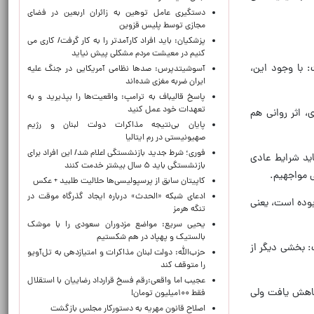
دستگیری عامل توهین به زائران اربعین در فضای
مجازی توسط پلیس قزوین
پزشکیان: باید افراد کارآمدتر را به کار گرفت/ کاری می
کنیم در معیشت مردم مشکلی پیش نیاید
 با وجود این،
آسوشیتدپرس: صدها نظامی آمریکایی در جنگ علیه
ایران ضربه مغزی شده‌اند
پاسخ قالیباف به ترامپ: واقعیت‌ها را بپذیرید و به
تعهدات خود عمل کنید
، اثر روانی هم
پایان بی‌نتیجه مذاکرات دولت لبنان و رژیم
صهیونیستی در رم ایتالیا
فوری؛ شرط جدید بازنشستگی اعلام شد/ این افراد برای
اید شرایط عادی
بازنشستگی باید ۵ سال بیشتر خدمت کنند
ی مواجهیم.
کاپیتان سابق از پرسپولیسی‌ها حلالیت طلبید + عکس
ادعای شبکه «الحدث» درباره ایجاد گذرگاه موقت در
بوده است، یعنی
تنگه هرمز
یحیی سریع: مواضع مزدوران سعودی را با موشک
بالستیک و پهپاد در هم شکستیم
: بخشی دیگر از
حزب‌الله: دولت لبنان مذاکرات و امتیازدهی به تل‌آویو
را متوقف کند
عجیب اما واقعی:رقم فسخ قرارداد رضاییان با استقلال
کاهش یافت ولی
فقط ۱۰۰میلیون تومان!
اصلاح قانون مهریه به دستورکار مجلس بازگشت