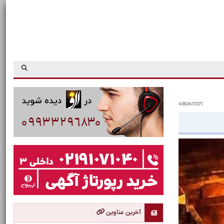
4050417071
آخرین عناوین