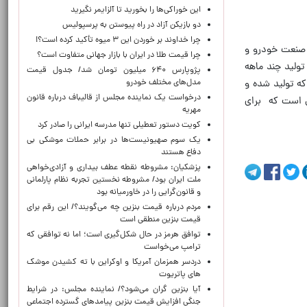
این خوراکی‌ها را بخورید تا آلزایمر نگیرید
دو بازیکن آزاد در راه پیوستن به پرسپولیس
چرا خداوند بر خوردن این ۳ میوه تأکید کرده است؟!
 صنعت خودرو و
چرا قیمت طلا در ایران با بازار جهانی متفاوت است؟
تولید چند ماهه
پژوپارس ۶۴۰ میلیون تومان شد/ جدول قیمت
مدل‌های مختلف خودرو
که تولید شده و
درخواست یک نماینده مجلس از قالیباف درباره قانون
تی است که برای
مهریه
کویت دستور تعطیلی تنها مدرسه ایرانی را صادر کرد
یک‌ سوم صهیونیست‌ها در برابر حملات موشکی بی
دفاع هستند
پزشکیان: مشروطه نقطه عطف بیداری و آزادی‌خواهی
ملت ایران بود/ مشروطه نخستین تجربه نظام پارلمانی
و قانون‌گرایی را در خاورمیانه بود
مردم درباره قیمت بنزین چه می‌گویند؟/ این رقم برای
قیمت بنزین منطقی است
توافق هرمز در حال شکل‌گیری است؛ اما نه توافقی که
ترامپ می‌خواست
دردسر همزمان آمریکا و اوکراین با ته کشیدن موشک
های پاتریوت
آیا بنزین گران می‌شود؟/ نماینده مجلس: در شرایط
جنگی افزایش قیمت بنزین پیامدهای گسترده اجتماعی