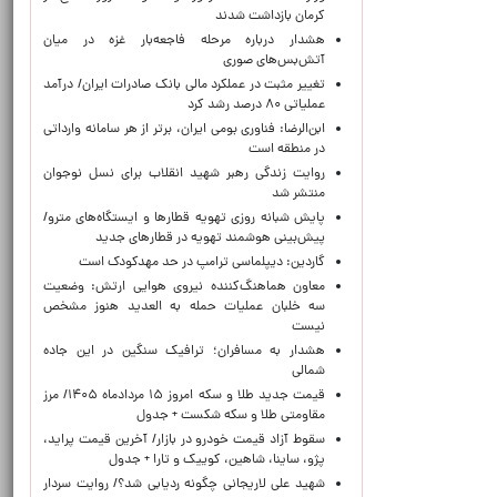
کرمان بازداشت شدند
هشدار درباره مرحله فاجعه‌بار غزه در میان
آتش‌بس‌های صوری
تغییر مثبت در عملکرد مالی بانک صادرات ایران/ درآمد
عملیاتی ۸۰ درصد رشد کرد
ابن‌الرضا: فناوری بومی ایران، برتر از هر سامانه وارداتی
در منطقه است
روایت زندگی رهبر شهید انقلاب برای نسل نوجوان
منتشر شد
پایش شبانه روزی تهویه قطارها و ایستگاه‌های مترو/
پیش‌بینی هوشمند تهویه در قطارهای جدید
گاردین: دیپلماسی ترامپ در حد مهدکودک است
معاون هماهنگ‌کننده نیروی هوایی ارتش: وضعیت
سه خلبان عملیات حمله به العدید هنوز مشخص
نیست
هشدار به مسافران؛ ترافیک سنگین در این جاده
شمالی
قیمت جدید طلا و سکه امروز ۱۵ مردادماه ۱۴۰۵/ مرز
مقاومتی طلا و سکه شکست + جدول
سقوط آزاد قیمت خودرو در بازار/ آخرین قیمت پراید،
پژو، ساینا، شاهین، کوییک و تارا + جدول
شهید علی لاریجانی چگونه ردیابی شد؟/ روایت سردار