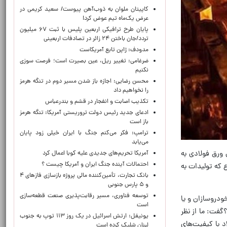
کاپیتان ملوان به ذوب‌آهن پیوست/ سعید کریمی در
عرض یک‌ماه تیم عوض کرد!
پایان طرح ترافیکی اربعین پلیس با ثبت ۶۷ میلیون
تردد/جان باختن ۲۴ زائر در تصادفات اربعینی
مدودف: ژاپن تابع آمریکاست
ضرغامی: تغییر ریل، عین بصیرت است؛ فرصت سوزی
نکنیم
محسن رضایی: اجازه باز شدن مسیر دوم در تنگه هرمز
را نخواهیم داد
تکذیب اصابت و انفجار در قشم و بندرعباس
ادعای جدید رئیس دولت تروریستی آمریکا: تنگه هرمز
باز است
ترامپ: فکر می‌کنم جنگ با ایران خیلی زود پایان
می‌یابد
 ورق فولادی به
آمریکا تحریم‌های جدیدی علیه کوبا اعمال کرد
احتمالات آینده جنگ ایران و آمریکا چیست ؟
 که تولیدات به
بانک تجارت، تأمین‌کننده مالی پروژه بازسازی فازهای ۴
و ۵ پارس جنوبی
توسعه فناوری، مسیر رقابت‌پذیری صنعت قطعه‌سازی
ودروسازان و یا
است
گفت: ما از نظر
یونیفل: ارتش اسرائیل در یک روز ۱۱۳ توپ به جنوب
د با کیفیت‌های
لبنان شلیک کرده است