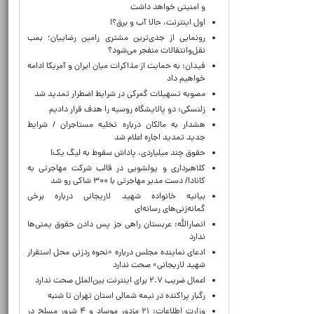
و امنیتی خواهد داشت
اول اینترنت، حالا آب و برق؟!
رونمایی از جدی‌ترین مشتری رامین رضاییان؛ بمب
نقل‌وانتقالات منفجر می‌شود؟
فیدان: به حمایت از مذاکرات میان ایران و آمریکا ادامه
خواهیم داد
مصوبه تسهیلات گمرکی در شرایط اضطرار تمدید شد
زلنسکی: دو پالایشگاه روسیه را هدف قرار دادیم
هشدار به مالکان درباره تخلیه مستاجران / شرایط
جدید تمدید اجاره اعلام شد
حقوق چند میلیاردی، پاداش سقوط به لیگ یک!
کلاهبرداری و پولشویی در قالب شرکت مهاجرتی به
کانادا/ دست مدیر مهاجرتی با ۳۰۰ شاکی رو شد
بیانیه خانواده شهید لاریجانی درباره برخی
گمانه‌زنی‌های رسانه‌ای
انصارالله: عربستان راهی جز پس دادن حقوق یمنی‌ها
ندارد
ادعای نماینده مجلس درباره «نحوه ردزنی محل استقرار
شهید لاریجانی» صحت ندارد
اعمال ضریب ۲.۷ برای اینترنت بین‌الملل صحت ندارد
رگبار پراکنده در نیمه شمالی استان تهران تا شنبه
وزارت اطلاعات: ۲۱ مزدور موساد و ۴ شرور مسلح در