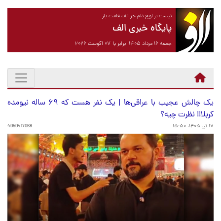
نیست بر لوح دلم جز الف قامت یار
پایگاه خبری الف
جمعه ۱۶ مرداد ۱۴۰۵ برابر با ۰۷ آگوست ۲۰۲۶
یک چالش عجیب با عراقی‌ها | یک نفر هست که ۶۹ ساله نیومده
کربلا!! نظرت چیه؟
۱۷ تیر ۱۴۰۵، ۱۵:۵۰
4050417068