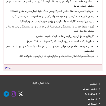
پزشکیان: باید افراد کارآمدتر را به کار گرفت/ کاری می کنیم در معیشت مردم
مشکلی پیش نیاید
آسوشیتدپرس: صدها نظامی آمریکایی در جنگ علیه ایران ضربه مغزی شده‌اند
پاسخ قالیباف به ترامپ: واقعیت‌ها را بپذیرید و به تعهدات خود عمل کنید
پایان بی‌نتیجه مذاکرات دولت لبنان و رژیم صهیونیستی در رم ایتالیا
فوری؛ شرط جدید بازنشستگی اعلام شد/ این افراد برای بازنشستگی باید ۵ سال
بیشتر خدمت کنند
کاپیتان سابق از پرسپولیسی‌ها حلالیت طلبید + عکس
ادعای شبکه «الحدث» درباره ایجاد گذرگاه موقت در تنگه هرمز
یحیی سریع: مواضع مزدوران سعودی را با موشک بالستیک و پهپاد در هم
شکستیم
حزب‌الله: دولت لبنان مذاکرات و امتیازدهی به تل‌آویو را متوقف کند
بیشتر
ما را دنبال کنید.
آرشیو
آخرین خبرها
ارتباط با ما
درباره ما
پیوندها