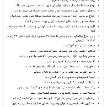
روایت نادرست از جنگ بر سَر تنگه هرمز
درخواست واشنگتن از اسرائیل برای خودداری از تشدید تنش با حزب‌الله
سخنگوی آبفای تهران: وضعیت آب پایتخت پایدار است/ جیره‌بندی نداریم
اخراج دو مأمور ارشد «موساد»؛ پس‌لرزه شکست توطئه شوم تغییر نظام ایران
صنعا: مسئولیت پیامدهای تشدید تنش بر عهده عربستان است
کاپیتان ملوان به ذوب‌آهن پیوست/ سعید کریمی در عرض یک‌ماه تیم عوض
کرد!
پایان طرح ترافیکی اربعین پلیس با ثبت ۶۷ میلیون تردد/جان باختن ۲۴ زائر در
تصادفات اربعینی
مدودف: ژاپن تابع آمریکاست
ضرغامی: تغییر ریل، عین بصیرت است؛ فرصت سوزی نکنیم
محسن رضایی: اجازه باز شدن مسیر دوم در تنگه هرمز را نخواهیم داد
تکذیب اصابت و انفجار در قشم و بندرعباس
ادعای جدید رئیس دولت تروریستی آمریکا: تنگه هرمز باز است
ترامپ: فکر می‌کنم جنگ با ایران خیلی زود پایان می‌یابد
آمریکا تحریم‌های جدیدی علیه کوبا اعمال کرد
احتمالات آینده جنگ ایران و آمریکا چیست ؟
بانک تجارت، تأمین‌کننده مالی پروژه بازسازی فازهای ۴ و ۵ پارس جنوبی
توسعه فناوری، مسیر رقابت‌پذیری صنعت قطعه‌سازی است
یونیفل: ارتش اسرائیل در یک روز ۱۱۳ توپ به جنوب لبنان شلیک کرده است
دستگیری عامل توهین به زائران اربعین در فضای مجازی توسط پلیس قزوین