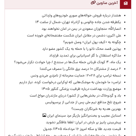
آخرین عناوین
هشدار درباره فروش حواله‌های صوری خودروهای وارداتی
یکطرفه شدن جاده چالوس و آزادراه تهران–شمال از ساعت ۱۴
انصارالله: متجاوزان سعودی در یمن در امان نخواهند بود
علی اکبری: دشمن در مقابل ایران شکست مفتضحانه‌ای خورده است
چگونه به «کیف پول ایران» وصل شویم؟
پوتین قصد محک ناتو را با حمله به یک کشور عضو دارد
مذاکره استقلال با گلر اسپانیایی برای تمدید قرارداد
یک ماه، ۴ کودک قربانی حمله سگ‌ها در سنندج / چرا حوادث تکرار می‌شود؟
۲ درصد از مشترکان ۱۰ درصد برق خانگی را مصرف می‌کنند!
نسخه ترامپ برای ۲۰۲۸؛ حمایت محرمانه از نامزدی جی‌دی ونس
ترامپ: ما خودمان به موشک‌هایی که اوکراین درخواست کرده، نیاز داریم
موضع وزارت بهداشت درباره ظرفیت پزشکی کنکور ۱۴۰۵
باد و گردوخاک در بخش‌هایی از کشور/ دریای مازندران مواج است
شروع تلخ مدافع تیم ملی پس از جدایی از پرسپولیس
بهترین هدیه به خبرنگاران چیست؟
استایل عجیب و بحث‌برانگیز بازیگر مرد سینمای ایران
پیش‌بینی پاییز پر بارش در ایران؛ لطفا غافلگیر نشوید
قیمت جدید طلا و سکه امروز ۱۶ مردادماه ۱۴۰۵/ جدول