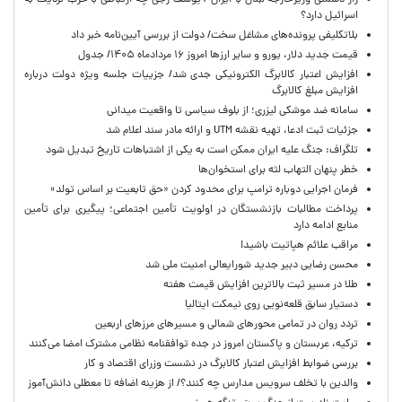
راز دشمنی وزیرخارجه لبنان با ایران / یوسف رجی چه ارتباطی با حزب نزدیک به
اسرائیل دارد؟
بلاتکلیفی پرونده‌های مشاغل سخت/ دولت از بررسی آیین‌نامه خبر داد
قیمت جدید دلار، یورو و سایر ارزها امروز ۱۶ مردادماه ۱۴۰۵/ جدول
افزایش اعتبار کالابرگ الکترونیکی جدی شد/ جزییات جلسه ویژه دولت درباره
افزایش مبلغ کالابرگ
سامانه ضد موشکی لیزری؛ از بلوف سیاسی تا واقعیت میدانی
جزئیات ثبت ادعا، تهیه نقشه UTM و ارائه مادر سند اعلام شد
تلگراف: جنگ علیه ایران ممکن است به یکی از اشتباهات تاریخ تبدیل شود
خطر پنهان التهاب لثه برای استخوان‌ها
فرمان اجرایی دوباره ترامپ برای محدود کردن «حق تابعیت بر اساس تولد»
پرداخت مطالبات بازنشستگان در اولویت تأمین اجتماعی؛ پیگیری برای تأمین
منابع ادامه دارد
مراقب علائم هپاتیت باشید!
محسن رضایی دبیر جدید شورایعالی امنیت ملی شد
طلا در مسیر ثبت بالاترین افزایش قیمت هفته
دستیار سابق قلعه‌نویی روی نیمکت ایتالیا
تردد روان در تمامی محورهای شمالی و مسیرهای مرزهای اربعین
ترکیه، عربستان و پاکستان امروز در جده توافقنامه نظامی مشترک امضا می‌کنند
بررسی ضوابط افزایش اعتبار کالابرگ در نشست وزرای اقتصاد و کار
والدین با تخلف سرویس مدارس چه کنند؟/ از هزینه اضافه تا معطلی دانش‌آموز