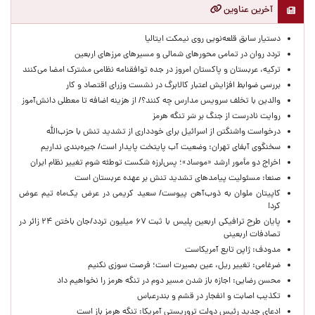
آخرین عناوین
دستیار سابق قلعه‌نویی روی نیمکت ایتالیا
تردد روان در تمامی محورهای شمالی و مسیرهای مرزهای اربعین
ترکیه، عربستان و پاکستان امروز در جده توافقنامه نظامی مشترک امضا می‌کنند
بررسی ضوابط افزایش اعتبار کالابرگ در نشست وزرای اقتصاد و کار
والدین با تخلف سرویس مدارس چه کنند؟/ از هزینه اضافه تا معطلی دانش‌آموز
روایت نادرست از جنگ بر سَر تنگه هرمز
درخواست واشنگتن از اسرائیل برای خودداری از تشدید تنش با حزب‌الله
سخنگوی آبفای تهران: وضعیت آب پایتخت پایدار است/ جیره‌بندی نداریم
اخراج دو مأمور ارشد «موساد»؛ پس‌لرزه شکست توطئه شوم تغییر نظام ایران
صنعا: مسئولیت پیامدهای تشدید تنش بر عهده عربستان است
کاپیتان ملوان به ذوب‌آهن پیوست/ سعید کریمی در عرض یک‌ماه تیم عوض
کرد!
پایان طرح ترافیکی اربعین پلیس با ثبت ۶۷ میلیون تردد/جان باختن ۲۴ زائر در
تصادفات اربعینی
مدودف: ژاپن تابع آمریکاست
ضرغامی: تغییر ریل، عین بصیرت است؛ فرصت سوزی نکنیم
محسن رضایی: اجازه باز شدن مسیر دوم در تنگه هرمز را نخواهیم داد
تکذیب اصابت و انفجار در قشم و بندرعباس
ادعای جدید رئیس دولت تروریستی آمریکا: تنگه هرمز باز است