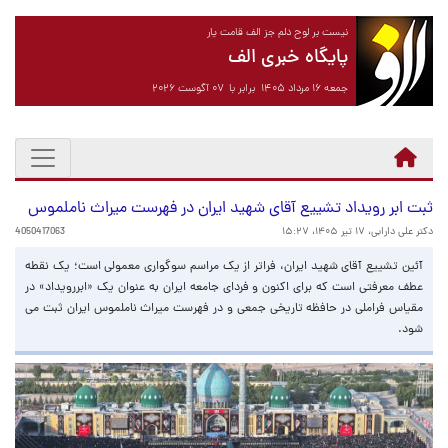
نیست بر لوح دلم جز الف قامت یار
پایگاه خبری الف
جمعه ۱۶ مرداد ۱۴۰۵ برابر با ۰۷ آگوست ۲۰۲۶
ثبت ابر رویداد تشییع آقای شهید ایران در فهرست میراث ناملموس
دکتر علی دارابی،
۱۷ تیر ۱۴۰۵، ۱۵:۲۷
4050417063
آئین تشییع آقای شهید ایران، فراتر از یک مراسم سوگواری معمولی است؛ یک نقطه
عطف معرفتی است که برای اکنون و فردای جامعه ایران به عنوان یک «ابررویداد» در
مقیاس فراملی در حافظه تاریخی جمعی و در فهرست میراث ناملموس ایران ثبت می
شود.