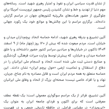
از نشان قدرت سیاسی ایران و نفوذ و اعتبار رهبری شهید است. رسانه‌های
مهم دنیا از تهدید و خط و نشان کشیدن رئیس جمهور تروریست آمریکا برای
جلوگیری از حضور هیات‌های عالی‌رتبه کشورهای جهان در مراسم گزارش
داده‌اند. برگزاری مراسم با این چالش‌ها و موانع خود یک رکورد جهانی
است.
آئین تشییع و بدرقه رهبری شهید، ادامه حماسه اتحاد پرچم‌داران میدان و
خیابان است. مردم مبعوث شده که بیش از ۱۲۰ روز (چهار ماه) از ۹ اسفند
۱۴۰۴ تاکنون در خیابان‌ها و میادین سراسر کشور حضور داشته‌اند و با خلق
حماسه میدان و خیابان، که پیش‌تر توسط وزارت میراث فرهنگی، گردشگری
و صنایع دستی ثبت ملی شده است، اتحاد و انسجام ملی ایرانیان را در
دفاع از استقلال و تمامیت ارضی «حول پرچم ایران» نشان دادند. این
حماسه متعلق به همه مردم ایران است و قابل مصادره به نام جناح، جریان،
نهاد و یا افراد خاصی نیست؛ صحنه‌ای بزرگ از اتحاد و وفاق ملی ایرانیان
است.
آئین تشییع، فراتر از یک مراسم سوگواری معمولی است؛ یک نقطه عطف
معرفتی است که برای اکنون و فردای جامعه ایران به عنوان یک
«ابررویداد» در مقیاس فراملی در حافظه تاریخی جمعی و در فهرست