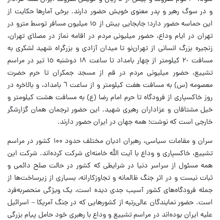
و در سوگ رهبر و پدر معنوی خویش حضور دارند. برخی آمارها حکایت از
این حماسه حضور دارد؛ جابجایی بیش از ١٥ میلیون مسافر توسط مترو در
تهران در ایام وداع، حضور میلیونی مردم در اقامه نماز در مصلای تهران،
زنجیره بزرگ انسانی از تهران‌نو تا میدان آزادی و بزرگراه شهید لشکری به
مسافت ٢٠ کیلومتر از چهار بامداد تا ساعت ١٨ دوشنبه ١٥ تیر در مراسم
تشییع، حضور میلیونی مردم در قم از مسجد جمکران تا حرم حضرت
معصومه (س) به مسافت هفت کیلومتر و از ساعت ٦ بامداد، و بالاخره در
روز خاکسپاری از فرودگاه تا حرم امام رضا (ع) به مسافت هشت کیلومتر و
خیل مشتاقان و عزاداران رهبری شهید. این حضور ترجمان همان گزارشگر
خارجی است که نوشت؛ همه جهان در ایران حضور دارند.
سران و مقامات سیاسی، رهبران ادیان مختلف حدود ۱۰۰ کشور در مراسم
تشییع، خاکسپاری و وداع با آیت الله خامنه‌ای شرکت کرده‌اند. شرکت این
همه مسئول از سراسر دنیا در شرایطی که کشور در حالت صلح دائمی و
ثبات نیست و در اثر جنگ ظالمانه و تجاوزکارانه، بسیاری از زیرساخت‌ها از
جمله فرودگاه‌های کشور آسیب جدی دیده است، یک ویژگی منحصربه‌فرد
است. حضور نمایندگان عالی‌رتبه از کشورهایی که در جنگ آمریکا – اسرائیل
علیه ایران بوده‌اند در مراسم تشییع و وداع با رهبری خود حامل پیام بزرگی