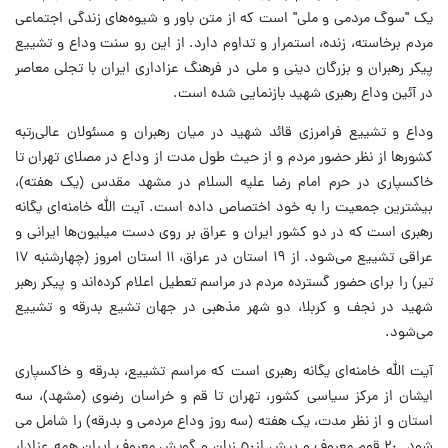
یک "سوگ مردمی و ملی" است که از متن باور و شیوه‌های زندگی اجتماعی
مردم برخاسته، زنده، استمرار و تداوم دارد. از این رو سنت وداع و تشییع
پیکر رهبران و بزرگان دینی و ملی در فرهنگ عزاداری ایران با تجلی معاصر
در آئین وداع رهبری شهید بازنمایی شده است.
وداع و تشییع فرامرزی قائد شهید در میان رهبران و مسئولان عالی‌رتبه
کشورها از نظر حضور مردم و از حیث طول مدت از وداع در مصلای تهران تا
خاکسپاری در حرم امام رضا علیه السلام در مشهد مقدس (یک هفته)،
بیشترین جمعیت را به خود اختصاص داده است. آیت الله خامنه‌ای یگانه
رهبری است که در دو کشور ایران و عراق بر روی دست میلیون‌ها ایرانی و
عراقی تشییع می‌شود. از ۱۹ استان در عراق، ١١ استان امروز (چهارشنبه ١٧
تیر) را برای حضور گسترده مردم در مراسم تعطیل اعلام کرده‌اند و پیکر رهبر
شهید در نجف و کربلا، دو شهر مذهبی در جهان تشیع بدرقه و تشییع
می‌شود.
آیت الله خامنه‌ای یگانه رهبری است که مراسم تشییع، بدرقه و خاکسپاری
ایشان از مرکز سیاسی کشور، تهران تا قم و خراسان رضوی (مشهد)، سه
استان و از نظر مدت، یک هفته (سه روز وداع مردمی و بدرقه) را شامل می
شود. ٢٠ قوم معروف و بیش از٥٠ زبان و گویش معروف ایران همه عزادار