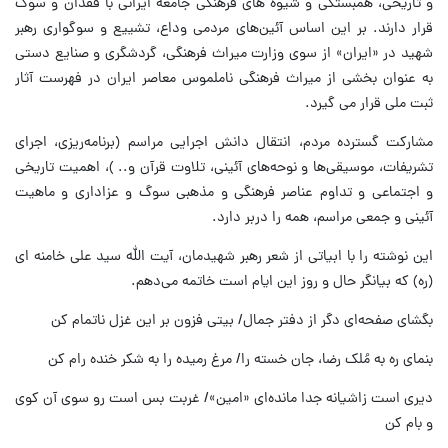
و تاریخی، همبستگی و شیوه های فرهنگی جامعه ایرانی با فقدان و سوگ
قرار دارند. بر این اساس آئین‌های مردمی وداع، تشییع و سوگواری رهبر
شهید در «ایران» از سوی وزارت میراث فرهنگی، گردشگری و صنایع دستی
به عنوان بخشی از میراث فرهنگی ناملموس معاصر ایران در فهرست آثار
ثبت ملی قرار می گیرد.
مشارکت گسترده مردم، انتقال دانش اجرایی مراسم (برنامه‌ریزی، اجرای
تشریفات، موسیقی‌ها و نوحه‌های آئینی، تلاوت قرآن و.. )، اهمیت تاریخی
و اجتماعی و تداوم عناصر فرهنگی و مذهبی سوگ و عزاداری و ماهیت
آئینی و جمعی مراسم، همه را دربر دارد.
این نوشته را با ابیاتی از شعر رهبر شهیدمان، آیت الله سید علی خامنه ای
(ره) که بیانگر حال و روز این ایام است خاتمه می‌دهم.
بگشای صفحه‌ای دگر از دفتر جمال/ بیتی فزون بر این غزل ناتمام کن
بنمای ره به مُلک رضا، جان خسته را/ مرغ رمیده را به شکر خنده رام کن
دیری است زاشیانه جدا مانده‌ای «امین»/ غربت بس است رو سوی آن کوی
و بام کن