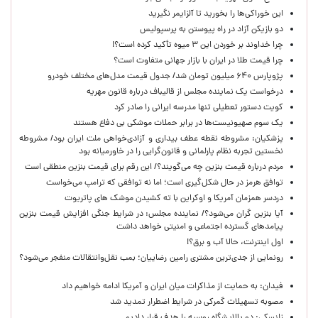
این خوراکی‌ها را بخورید تا آلزایمر نگیرید
دو بازیکن آزاد در راه پیوستن به پرسپولیس
چرا خداوند بر خوردن این ۳ میوه تأکید کرده است؟!
چرا قیمت طلا در ایران با بازار جهانی متفاوت است؟
پژوپارس ۶۴۰ میلیون تومان شد/ جدول قیمت مدل‌های مختلف خودرو
درخواست یک نماینده مجلس از قالیباف درباره قانون مهریه
کویت دستور تعطیلی تنها مدرسه ایرانی را صادر کرد
یک‌ سوم صهیونیست‌ها در برابر حملات موشکی بی دفاع هستند
پزشکیان: مشروطه نقطه عطف بیداری و آزادی‌خواهی ملت ایران بود/ مشروطه
نخستین تجربه نظام پارلمانی و قانون‌گرایی را در خاورمیانه بود
مردم درباره قیمت بنزین چه می‌گویند؟/ این رقم برای قیمت بنزین منطقی است
توافق هرمز در حال شکل‌گیری است؛ اما نه توافقی که ترامپ می‌خواست
دردسر همزمان آمریکا و اوکراین با ته کشیدن موشک های پاتریوت
آیا بنزین گران می‌شود؟/ نماینده مجلس: در شرایط جنگی افزایش قیمت بنزین
پیامدهای گسترده اجتماعی و امنیتی خواهد داشت
اول اینترنت، حالا آب و برق؟!
رونمایی از جدی‌ترین مشتری رامین رضاییان؛ بمب نقل‌وانتقالات منفجر می‌شود؟
فیدان: به حمایت از مذاکرات میان ایران و آمریکا ادامه خواهیم داد
مصوبه تسهیلات گمرکی در شرایط اضطرار تمدید شد