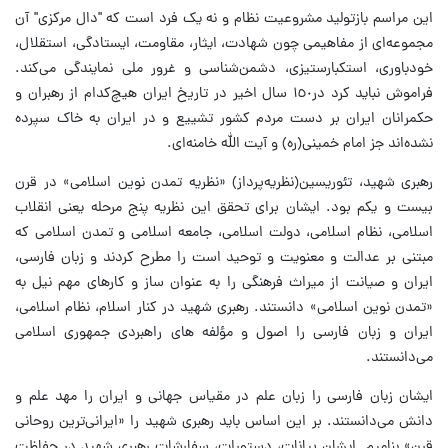
این مراسم بازتولید مشروعیت نظام و نه یک فرد است که "دال مرکزی" آن
مجموعه‌ای از مفاهیمی چون شهادت، ایثار، مقاومت، ایستادگی، استقلال،
خودباوری، استکبارستیزی، دشمن‌شناسی و غرور ملی نمایندگی می‌کند.
فراموش نباید کرد در١٥٠ سال اخیر در تاریخ ایران هیچ‌کدام از رهبران و
حکمرانان ایران بر دست مردم کشور تشییع و در ایران به خاک سپرده
نشده‌اند جز امام خمینی(ره) و آیت الله خامنه‌ای.
رهبری شهید، تئوریسین(نظریه‌پرداز) «نظریه تمدن نوین اسلامی» در قرن
بیست و یکم بود. ایشان برای تحقق این نظریه پنج مرحله یعنی انقلاب
اسلامی، نظام اسلامی، دولت اسلامی، جامعه اسلامی و تمدن اسلامی که
مبتنی بر عدالت و معنویت و توحید است را مطرح کردند و زبان فارسی،
ایران و صیانت از میراث فرهنگی را به عنوان ساز و کارهای مهم نیل به
«تمدن نوین اسلامی» دانستند. رهبری شهید در کنار اسلام، نظام اسلامی،
ایران و زبان فارسی را اصول و مؤلفه های راهبردی جمهوری اسلامی
می‌دانستند.
ایشان زبان فارسی را زبان علم در مقیاس جهانی و ایران را مهد علم و
دانش می‌دانستند. بر این اساس باید رهبری شهید را «ایرانی‌ترین روحانی
قرن» بنامیم. ایشان بیانات، دستورات، سفارشات رهبری شهید در حفاظت