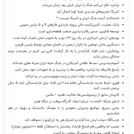
ترامپ: فکر می‌کنم جنگ با ایران خیلی زود پایان می‌یابد
آمریکا تحریم‌های جدیدی علیه کوبا اعمال کرد
احتمالات آینده جنگ ایران و آمریکا چیست ؟
بانک تجارت، تأمین‌کننده مالی پروژه بازسازی فازهای ۴ و ۵ پارس جنوبی
توسعه فناوری، مسیر رقابت‌پذیری صنعت قطعه‌سازی است
یونیفل: ارتش اسرائیل در یک روز ۱۱۳ توپ به جنوب لبنان شلیک کرده است
دستگیری عامل توهین به زائران اربعین در فضای مجازی توسط پلیس قزوین
پزشکیان: باید افراد کارآمدتر را به کار گرفت/ کاری می کنیم در معیشت مردم
مشکلی پیش نیاید
آسوشیتدپرس: صدها نظامی آمریکایی در جنگ علیه ایران ضربه مغزی شده‌اند
پاسخ قالیباف به ترامپ: واقعیت‌ها را بپذیرید و به تعهدات خود عمل کنید
پایان بی‌نتیجه مذاکرات دولت لبنان و رژیم صهیونیستی در رم ایتالیا
فوری؛ شرط جدید بازنشستگی اعلام شد/ این افراد برای بازنشستگی باید ۵ سال
بیشتر خدمت کنند
کاپیتان سابق از پرسپولیسی‌ها حلالیت طلبید + عکس
ادعای شبکه «الحدث» درباره ایجاد گذرگاه موقت در تنگه هرمز
یحیی سریع: مواضع مزدوران سعودی را با موشک بالستیک و پهپاد در هم
شکستیم
حزب‌الله: دولت لبنان مذاکرات و امتیازدهی به تل‌آویو را متوقف کند
عجیب اما واقعی:رقم فسخ قرارداد رضاییان با استقلال فقط ۱۰۰میلیون تومان!
اصلاح قانون مهریه به دستورکار مجلس بازگشت