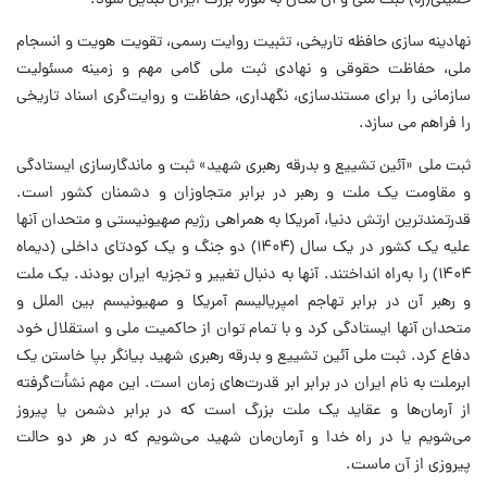
خمینی(ره) ثبت ملی و آن مکان به موزه بزرگ ایران تبدیل شود.
نهادینه سازی حافظه تاریخی، تثبیت روایت رسمی، تقویت هویت و انسجام
ملی، حفاظت حقوقی و نهادی ثبت ملی گامی مهم و زمینه مسئولیت
سازمانی را برای مستندسازی، نگهداری، حفاظت و روایت‌گری اسناد تاریخی
را فراهم می سازد.
ثبت ملی «آئین تشییع و بدرقه رهبری شهید» ثبت و ماندگارسازی ایستادگی
و مقاومت یک ملت و رهبر در برابر متجاوزان و دشمنان کشور است.
قدرتمندترین ارتش دنیا، آمریکا به همراهی رژیم صهیونیستی و متحدان آنها
علیه یک کشور در یک سال (۱۴۰۴) دو جنگ و یک کودتای داخلی (دیماه
۱۴۰۴) را به‌راه انداختند. آنها به دنبال تغییر و تجزیه ایران بودند. یک ملت
و رهبر آن در برابر تهاجم امپریالیسم آمریکا و صهیونیسم بین الملل و
متحدان آنها ایستادگی کرد و با تمام توان از حاکمیت ملی و استقلال خود
دفاع کرد. ثبت ملی آئین تشییع و بدرقه رهبری شهید بیانگر بپا خاستن یک
ابرملت به نام ایران در برابر ابر قدرت‌های زمان است. این مهم نشأت‌گرفته
از آرمان‌ها و عقاید یک ملت بزرگ است که در برابر دشمن یا پیروز
می‌شویم یا در راه خدا و آرمان‌مان شهید می‌شویم که در هر دو حالت
پیروزی از آن ماست.