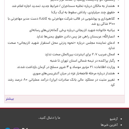
زلنسکی: دو پالایشگاه روسیه را هدف قرار دادیم
هشدار به مالکان درباره تخلیه مستاجران / شرایط جدید تمدید اجاره اعلام شد
حقوق چند میلیاردی، پاداش سقوط به لیگ یک!
کلاهبرداری و پولشویی در قالب شرکت مهاجرتی به کانادا/ دست مدیر مهاجرتی با
۳۰۰ شاکی رو شد
بیانیه خانواده شهید لاریجانی درباره برخی گمانه‌زنی‌های رسانه‌ای
انصارالله: عربستان راهی جز پس دادن حقوق یمنی‌ها ندارد
ادعای نماینده مجلس درباره «نحوه ردزنی محل استقرار شهید لاریجانی» صحت
ندارد
اعمال ضریب ۲.۷ برای اینترنت بین‌الملل صحت ندارد
رگبار پراکنده در نیمه شمالی استان تهران تا شنبه
وزارت اطلاعات: ۲۱ مزدور موساد و ۴ شرور مسلح در کرمان بازداشت شدند
هشدار درباره مرحله فاجعه‌بار غزه در میان آتش‌بس‌های صوری
تغییر مثبت در عملکرد مالی بانک صادرات ایران/ درآمد عملیاتی ۸۰ درصد رشد
کرد
بیشتر
ما را دنبال کنید.
آرشیو
آخرین خبرها