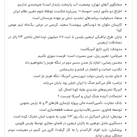
سخنگوی آبفای تهران: وضعیت آب پایتخت پایدار است/ جیره‌بندی نداریم
اخراج دو مأمور ارشد «موساد»؛ پس‌لرزه شکست توطئه شوم تغییر نظام ایران
صنعا: مسئولیت پیامدهای تشدید تنش بر عهده عربستان است
کاپیتان ملوان به ذوب‌آهن پیوست/ سعید کریمی در عرض یک‌ماه تیم عوض
کرد!
پایان طرح ترافیکی اربعین پلیس با ثبت ۶۷ میلیون تردد/جان باختن ۲۴ زائر در
تصادفات اربعینی
مدودف: ژاپن تابع آمریکاست
ضرغامی: تغییر ریل، عین بصیرت است؛ فرصت سوزی نکنیم
محسن رضایی: اجازه باز شدن مسیر دوم در تنگه هرمز را نخواهیم داد
تکذیب اصابت و انفجار در قشم و بندرعباس
ادعای جدید رئیس دولت تروریستی آمریکا: تنگه هرمز باز است
ترامپ: فکر می‌کنم جنگ با ایران خیلی زود پایان می‌یابد
آمریکا تحریم‌های جدیدی علیه کوبا اعمال کرد
احتمالات آینده جنگ ایران و آمریکا چیست ؟
بانک تجارت، تأمین‌کننده مالی پروژه بازسازی فازهای ۴ و ۵ پارس جنوبی
توسعه فناوری، مسیر رقابت‌پذیری صنعت قطعه‌سازی است
یونیفل: ارتش اسرائیل در یک روز ۱۱۳ توپ به جنوب لبنان شلیک کرده است
دستگیری عامل توهین به زائران اربعین در فضای مجازی توسط پلیس قزوین
پزشکیان: باید افراد کارآمدتر را به کار گرفت/ کاری می کنیم در معیشت مردم
مشکلی پیش نیاید