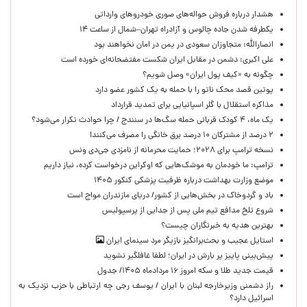
هشدار درباره فروش حواله‌های صوری خودروهای وارداتی
یکطرفه شدن جاده چالوس و آزادراه تهران–شمال از ساعت ۱۴
انصارالله: متجاوزان سعودی در یمن در امان نخواهند بود
علی اکبری: دشمن در مقابل ایران شکست مفتضحانه‌ای خورده است
چگونه به «کیف پول ایران» وصل شویم؟
پوتین قصد محک ناتو را با حمله به یک کشور عضو دارد
مذاکره استقلال با گلر اسپانیایی برای تمدید قرارداد
یک ماه، ۴ کودک قربانی حمله سگ‌ها در سنندج / چرا حوادث تکرار می‌شود؟
۲ درصد از مشترکان ۱۰ درصد برق خانگی را مصرف می‌کنند!
نسخه ترامپ برای ۲۰۲۸؛ حمایت محرمانه از نامزدی جی‌دی ونس
ترامپ: ما خودمان به موشک‌هایی که اوکراین درخواست کرده، نیاز داریم
موضع وزارت بهداشت درباره ظرفیت پزشکی کنکور ۱۴۰۵
باد و گردوخاک در بخش‌هایی از کشور/ دریای مازندران مواج است
شروع تلخ مدافع تیم ملی پس از جدایی از پرسپولیس
بهترین هدیه به خبرنگاران چیست؟
استایل عجیب و بحث‌برانگیز بازیگر مرد سینمای ایران
پیش‌بینی پاییز پر بارش در ایران؛ لطفا غافلگیر نشوید
قیمت جدید طلا و سکه امروز ۱۶ مردادماه ۱۴۰۵/ جدول
راز دشمنی وزیرخارجه لبنان با ایران / یوسف رجی چه ارتباطی با حزب نزدیک به
اسرائیل دارد؟