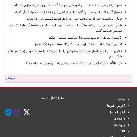
آسوشیتدپرس: صدها نظامی آمریکایی در جنگ علیه ایران ضربه مغزی شده‌اند
پاسخ قالیباف به ترامپ: واقعیت‌ها را بپذیرید و به تعهدات خود عمل کنید
پایان بی‌نتیجه مذاکرات دولت لبنان و رژیم صهیونیستی در رم ایتالیا
فوری؛ شرط جدید بازنشستگی اعلام شد/ این افراد برای بازنشستگی باید ۵ سال
بیشتر خدمت کنند
کاپیتان سابق از پرسپولیسی‌ها حلالیت طلبید + عکس
ادعای شبکه «الحدث» درباره ایجاد گذرگاه موقت در تنگه هرمز
یحیی سریع: مواضع مزدوران سعودی را با موشک بالستیک و پهپاد در هم
شکستیم
حزب‌الله: دولت لبنان مذاکرات و امتیازدهی به تل‌آویو را متوقف کند
بیشتر
ما را دنبال کنید.
آرشیو
آخرین خبرها
ارتباط با ما
درباره ما
پیوندها
RSS