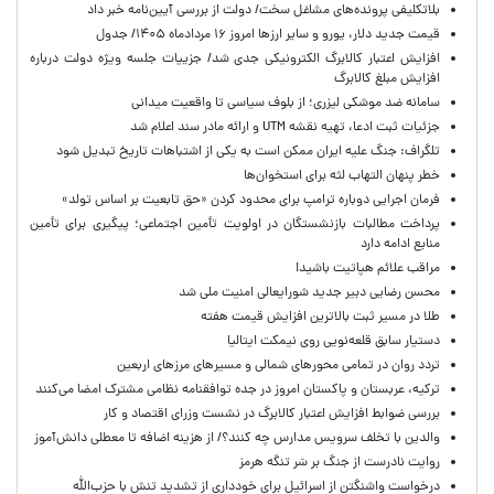
بلاتکلیفی پرونده‌های مشاغل سخت/ دولت از بررسی آیین‌نامه خبر داد
قیمت جدید دلار، یورو و سایر ارزها امروز ۱۶ مردادماه ۱۴۰۵/ جدول
افزایش اعتبار کالابرگ الکترونیکی جدی شد/ جزییات جلسه ویژه دولت درباره
افزایش مبلغ کالابرگ
سامانه ضد موشکی لیزری؛ از بلوف سیاسی تا واقعیت میدانی
جزئیات ثبت ادعا، تهیه نقشه UTM و ارائه مادر سند اعلام شد
تلگراف: جنگ علیه ایران ممکن است به یکی از اشتباهات تاریخ تبدیل شود
خطر پنهان التهاب لثه برای استخوان‌ها
فرمان اجرایی دوباره ترامپ برای محدود کردن «حق تابعیت بر اساس تولد»
پرداخت مطالبات بازنشستگان در اولویت تأمین اجتماعی؛ پیگیری برای تأمین
منابع ادامه دارد
مراقب علائم هپاتیت باشید!
محسن رضایی دبیر جدید شورایعالی امنیت ملی شد
طلا در مسیر ثبت بالاترین افزایش قیمت هفته
دستیار سابق قلعه‌نویی روی نیمکت ایتالیا
تردد روان در تمامی محورهای شمالی و مسیرهای مرزهای اربعین
ترکیه، عربستان و پاکستان امروز در جده توافقنامه نظامی مشترک امضا می‌کنند
بررسی ضوابط افزایش اعتبار کالابرگ در نشست وزرای اقتصاد و کار
والدین با تخلف سرویس مدارس چه کنند؟/ از هزینه اضافه تا معطلی دانش‌آموز
روایت نادرست از جنگ بر سَر تنگه هرمز
درخواست واشنگتن از اسرائیل برای خودداری از تشدید تنش با حزب‌الله