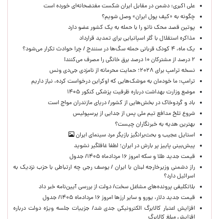
علی اکبری: دشمن در مقابل ایران شکست مفتضحانه‌ای خورده است
چگونه به «کیف پول ایران» وصل شویم؟
پوتین قصد محک ناتو را با حمله به یک کشور عضو دارد
مذاکره استقلال با گلر اسپانیایی برای تمدید قرارداد
یک ماه، ۴ کودک قربانی حمله سگ‌ها در سنندج / چرا حوادث تکرار می‌شود؟
۲ درصد از مشترکان ۱۰ درصد برق خانگی را مصرف می‌کنند!
نسخه ترامپ برای ۲۰۲۸؛ حمایت محرمانه از نامزدی جی‌دی ونس
ترامپ: ما خودمان به موشک‌هایی که اوکراین درخواست کرده، نیاز داریم
موضع وزارت بهداشت درباره ظرفیت پزشکی کنکور ۱۴۰۵
باد و گردوخاک در بخش‌هایی از کشور/ دریای مازندران مواج است
شروع تلخ مدافع تیم ملی پس از جدایی از پرسپولیس
بهترین هدیه به خبرنگاران چیست؟
استایل عجیب و بحث‌برانگیز بازیگر مرد سینمای ایران
پیش‌بینی پاییز پر بارش در ایران؛ لطفا غافلگیر نشوید
قیمت جدید طلا و سکه امروز ۱۶ مردادماه ۱۴۰۵/ جدول
راز دشمنی وزیرخارجه لبنان با ایران / یوسف رجی چه ارتباطی با حزب نزدیک به
اسرائیل دارد؟
بلاتکلیفی پرونده‌های مشاغل سخت/ دولت از بررسی آیین‌نامه خبر داد
قیمت جدید دلار، یورو و سایر ارزها امروز ۱۶ مردادماه ۱۴۰۵/ جدول
افزایش اعتبار کالابرگ الکترونیکی جدی شد/ جزییات جلسه ویژه دولت درباره
افزایش مبلغ کالابرگ