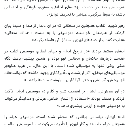
هدف و نوع استفاده از آن بستگی دارد». ایشان تأکید می‌کردند که
«موسیقی باید در خدمت ارزش‌های اخلاقی، معنوی، فرهنگی و اجتماعی
باشد، نه صرفاً سرگرمی، عیاشی یا تحریک غرایز».
رهبر شهید انقلاب همچنین در سخنانی که در آن دیدار از صدا و سیما بیان
کردند، از هنرمندان خواستند «موسیقی را به سمت «اهداف متعالی»
هدایت کنند و از جنبه‌های لهوی و مبتذل آن فاصله بگیرند».
ایشان معتقد بودند «در تاریخ ایران و جهان اسلام، موسیقی اغلب در
خدمت دربارها، حاکمان و مجالس لهو بوده و همین پیشینه باعث نگاه
منفی برخی فقها به موسیقی شده است. با این حال، در غرب علاوه‌بر
موسیقی‌های مبتذل، آثار ارزشمند و تأثیرگذاری وجود داشته که توانسته‌اند
الهام‌بخش، آموزشی و حتی اثرگذار بر سرنوشت ملت‌ها باشند.»
در آن سخنرانی، ایشان بر اهمیت شعر و کلام در موسیقی ایرانی تأکید
کردند و معتقد بودند «استفاده از اشعار اخلاقی، عرفانی و هدایتگر می‌تواند
به موسیقی جهت و ارزش بیشتری بدهد.»
البته ایشان براساس بیاناتی که منتشر شده است، موسیقی حرام را
همچنان حرام دانسته و آثار لهوی را تأیید نمی‌کردند، اما موسیقی سالم و