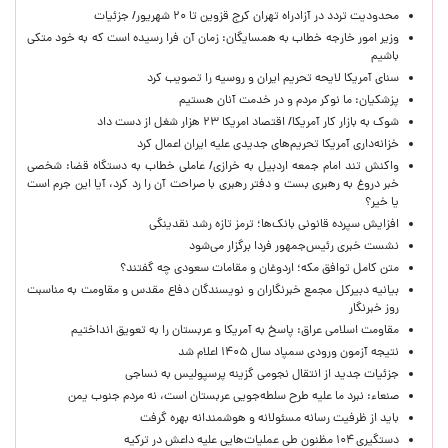
محدودیت تردد در آزادراه تهران کرج قزوین تا ۲۰ شهریور/ جزئیات
وزیر امور خارجه خطاب به همسایگان: زمان آن فرا رسیده است که به خود متکی
باشیم
سنای آمریکا لایحه تحریم ایران و روسیه را تصویب کرد
پزشکیان: ما نوکر مردم و در خدمت آنان هستیم
شوک به بازار کار آمریکا/ اقتصاد امریکا ۲۳ هزار شغل از دست داد
خزانه‌داری آمریکا تحریم‌های جدیدی علیه ایران اعمال کرد
واکنش تند امام جمعه اردبیل به خرازی/ عاملی خطاب به دستگاه قضا: شخصی
خبر دروغ به رهبری بست و دفتر رهبری با صراحت آن را رد کرد، آیا این جرم است
یا خیر؟
افزایش سپرده قانونی بانک‌ها؛ ترمز تازه رشد نقدینگی
نشست خبری رئیس‌جمهور فردا برگزار می‌شود
متن کامل توافق مکه؛ اردوغان و مقامات سعودی چه گفتند؟
بیانیه دبیرکل مجمع خبرنگاران و نویسندگان دفاع مقدس و مقاومت به مناسبت
روز خبرنگار
مقاومت اسلامی عراق: پاسخ به آمریکا و عربستان را به تعویق انداختیم
نتیجه آزمون ورودی سمپاد سال ۱۴۰۵ اعلام شد
جزئیات جدید از انتقال نجومی گزینه پرسپولیس به نساجی
صنعاء: نبرد ما علیه طرح سلطه‌جویی عربستان است، نه مردم جنوب یمن
باید از ظرفیت رسانه مسئولانه و هوشمندانه بهره گرفت
دستگیری ۱۰۴ مظنون طی عملیات‌هایی علیه داعش در ترکیه