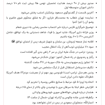
صدور بیش از ۹۰ درصد هدایت تحصیلی نهمی ها/ پیش ثبت نام ۷۰ درصد
دانش اموزان متوسطه اول
آخرین قسمت از گفت‌وگوی مسعود پزشکیان امشب پخش می‌شود
نماینده تهران خطاب به محمدباقر خرازی: اگر به شلاق محکوم شوی حاضرم با
وضو آن را اجرا کنم!
توضیح خبرگزاری فارس درباره خبر انتصاب محسن رضایی به دبیری شعام
وزیر خزانه داری آمریکا: شاید امروز یا فردا، شاهد دستیابی به یک توافق، شامل
آتش‌بس ۳۰ تا ۶۰ روزه باشیم
اقامه نماز جمعه اردوغان، بن ‌سلمان و شهباز شریف پس از امضای توافق
سود ۷۰ میلیاردی ذوب‌آهن از یک انتقال عجیب
رویترز: ترامپ در جنگ علیه ایران بر سر ۲ راهی بدی گیر افتاده است
رگبار و رعدوبرق در راه شمال کشور؛ تهران خنک‌تر می‌شود
۱۷ تجاوز رژیم صهیونیستی به خاک سوریه در ۴۸ ساعت گذشته
تکلیف مدیرعامل استقلال قبل از لیگ مشخص می شود
ونس هم مثل ترامپ است/ فردوسی پور مهم تر از معیشت مردم؟!/ هدف آمریکا
خطرناک جلوه دادن ایران است
اتحادیه اروپا ۵ فرد مرتبط با صنایع دفاعی روسیه را تحریم کرد
افزایش خطر ابتلا به سرطان مری با نوشیدن چای بالاتر از دمای ۶۵ درجه
هشدار درباره فروش حواله‌های صوری خودروهای وارداتی
یکطرفه شدن جاده چالوس و آزادراه تهران–شمال از ساعت ۱۴
انصارالله: متجاوزان سعودی در یمن در امان نخواهند بود