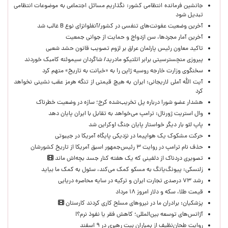
جانشین فرمانده انتظامی کشور: نگذاریم مسائل اجتماعی به موضوعات انتظامی
تبدیل شود
آخرین وضعیت عفونت‌های تنفسی در کشور/آنفلوانزای نوع B غالب شد
آخرین آمار مجردها، سن ازدواج و حمایت از جوانی جمعیت
تاکید معاون رئیس پارلمان عراق بر لزوم تصویب قانون حشد شعبی
پیروزی منچسترسیتی برابر اتلتیکو مادرید/ شاگردان سیموئنه کامبک خوردند
سخنگوی وزارت خارجه روسیه ژاپن را به «خیانت به تاریخ» متهم کرد
آیت الله آملی لاریجانی: ایران به هیچ قیمتی از تنگه هرمز عقب نشینی نخواهد
کرد
هشدار عضو شورا درباره پل تخریب‌شده کرج؛ سازه در وضعیت خطرناک
وال‌ استریت ژورنال: ترامپ می‌خواهد به تقابل با ایران پایان دهد
پاپ لئو بار دیگر خواستار پایان جنگ اوکراین شد
حرکت مشکوک یک هواپیما در نزدیکی پایگاه آمریکا در جیبوتی
حذف نام ترامپ در روایت ۳ رئیس‌جمهور اسبق آمریکا از تاریخ کشورشان
تصویری دردناک از دلفینی که یک هفته کنار جسد بچه‌اش ماند
زلنسکی: پیونگ‌یانگ به مسکو کمک می‌کند، سئول به کمک ما بیاید
رشد ۷۳ درصدی تجارت ایران و ترکیه در سایه محاصره دریایی
قیمت طلا، سکه و دلار امروز ۱۸ مرداد
پزشکیان: برادران ما در نیروهای مسلح کاری کردند کارستان
آژانس‌های توسعه بین‌المللی؛ کاهش فقر یا نفوذ نرم؟!
روایت طحان‌نظیف از بمباران بیت رهبری در ۹ اسفند