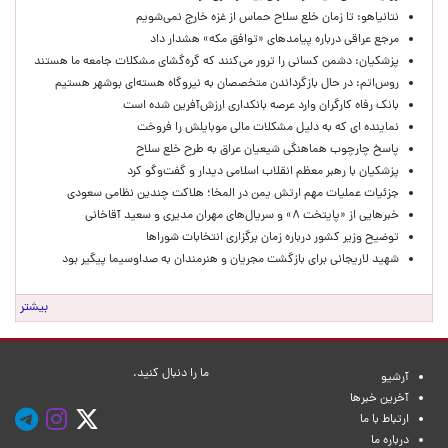
نتانیاهو: تا زمان خلع سلاح حماس از غزه خارج نمی‌شویم
مرجع عراقی درباره پیامدهای «توافق مکه» هشدار داد
پزشکیان: دشمن کسانی را ترور می‌کنند که گره‌گشای مشکلات جامعه ما هستند
روس‌اتم: در حال بازگرداندن متخصصان به نیروگاه هسته‌ای بوشهر هستیم
بانک رفاه کارگران وارد عرصه بانکداری ارزش‌آفرین شده است
نماینده ای که به دلیل مشکلات مالی موبایلش را فروخت
پاسخ چارچوب هماهنگی شیعیان عراق به طرح خلع سلاح
پزشکیان با رهبر معظم انقلاب اسلامی دیدار و گفت‌وگو کرد
جزئیات عملیات مهم ارتش یمن در المخا؛ هلاکت چندین نظامی سعودی
خبرهایی از «پایتخت ۸» و سریال‌های مهران مدیری و سعید آقاخانی
توضیح وزیر کشور درباره زمان برگزاری انتخابات شوراها
شهید لاریجانی برای بازگشت مجریان و هنرمندان به صداوسیما پیگیر بود
بیشتر
ما را دنبال کنید.
آرشیو
آخرین خبرها
ارتباط با ما
درباره ما