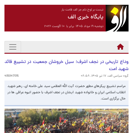
نیست بر لوح دلم جز الف قامت یار
پایگاه خبری الف
دوشنبه ۱۹ مرداد ۱۴۰۵ برابر با ۱۰ آگوست ۲۰۲۶
وداع تاریخی در نجف اشرف؛ سیل خروشان جمعیت در تشییع قائد
شهید امت
گروه سیاسی الف،
۱۷ تیر ۱۴۰۵، ۰۸:۵۸
4050417015
مراسم تشییع پیکرهای مطهر حضرت آیت الله العظمی سید علی خامنه ای، رهبر شهید
انقلاب اسلامی ایران و خانواده شهید ایشان در نجف اشرف با حضور انبوه عراقی ها در
حال برگزاری است.