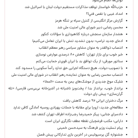
تونل‌ها انجام می‌شود
حزب‌الله خواستار توقف مذاکرات مستقیم دولت لبنان با اسرائیل شد
امداد غیبی يا نقص فني!؟
گزارش مرکز انگلیسی از کنترل سپاه بر تنگه هرمز
محسن رضایی دبیر شورای عالی امنیت ملی شد
هشدار سازمان سنجش درباره کلاهبرداری با سؤالات کنکور
ادعای جدید ترامپ: بدون تشدید تنش با ایران تعامل می‌کنیم!
انتصاب ذوالقدر به عنوان مشاور سیاسی رهبر معظم انقلاب
خبر خوب برای بازار تهران؛ کاهش ۸۰ درصدی عوارض نوسازی
سناتور مورفی: از یک توافق بد با ایران قوی‌تر حمایت می‌کنم
با تصویب دولت، هیچ دستگاه اجرایی حق ندارد رأساً سکویی را مسدود کند
انتصاب محسن رضایی به عنوان نماینده رهبر انقلاب در شورای عالی امنیت ملی
شلیک موج جدیدی از موشک‌های یمن به سمت «المخا»
برانداز خوب، برانداز بد! / پخت‌وپز ناشیانه در آشپزخانه‌ بی‌بی‌سی فارسی/ «تله
گران‌سازی» پیش پای دولت
مرگ دختران ایرانی ۹۶ درصد کاهش یافت
مطالعه‌ای جدید: اروپا برای مقابله با حملات پهپادی روسیه آمادگی کافی ندارد
دادسرای جنایی: پیکر حمیدرضا رجب‌زاده اطراف تهران کشف شد
دارابی: مکتب فرشچیان نقطه عطف نگارگری ایران است
پیام تسلیت وزیر فرهنگ به سیدحسن خمینی
جشنواره گل پرسپولیس در آخرین بازی تدارکاتی پیش فصل