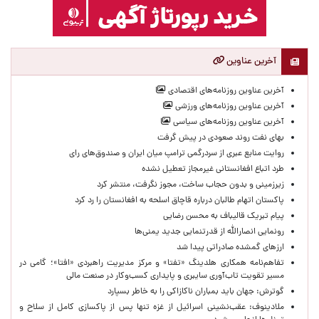
آخرین عناوین
آخرین عناوین روزنامه‌های اقتصادی
آخرین عناوین روزنامه‌های ورزشی
آخرین عناوین روزنامه‌های سیاسی
بهای نفت روند صعودی در پیش گرفت
روایت منابع عبری از سردرگمی ترامپ میان ایران و صندوق‌های رای
طرد اتباع افغانستانی غیرمجاز تعطیل نشده
زیرزمینی و بدون حجاب ساخت، مجوز نگرفت، منتشر کرد
پاکستان اتهام طالبان درباره قاچاق اسلحه به افغانستان را رد کرد
پیام تبریک قالیباف به محسن رضایی
رونمایی انصارالله از قدرتنمایی جدید یمنی‌ها
ارزهای گمشده صادراتی پیدا شد
تفاهم‌نامه همکاری هلدینگ «تفتا» و مرکز مدیریت راهبردی «افتا»؛ گامی در
مسیر تقویت تاب‌آوری سایبری و پایداری کسب‌وکار در صنعت مالی
گوترش: جهان باید بمباران ناکازاکی را به‌ خاطر بسپارد
ملادینوف: عقب‌نشینی اسرائیل از غزه تنها پس از پاکسازی کامل از سلاح و