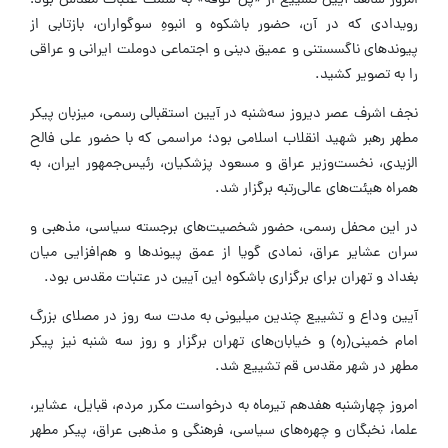
امروز شاهد آیین تشییع از «پل کوفه» به سمت عتبات مقدس بود؛
رویدادی که در آن، حضور باشکوه و انبوهِ سوگواران، بازتابی از
پیوندهای ناگسستنی و عمیق دینی و اجتماعی دوملت ایرانی و عراقی
را به تصویر کشید.
نجف اشرف عصر دیروز سه‌شنبه در آیین استقبالی رسمی، میزبان پیکر
مطهر رهبر شهید انقلاب اسلامی بود؛ مراسمی که با حضور علی فالح
الزیدی، نخست‌وزیر عراق و مسعود پزشکیان، رئیس‌جمهور ایران، به
همراه هیئت‌های عالی‌رتبه برگزار شد.
در این محفل رسمی، حضور شخصیت‌های برجسته سیاسی، مذهبی و
سران عشایر عراق، نمادی گویا از عمق پیوندها و هم‌افزایی میان
بغداد و تهران برای برگزاری باشکوه این آیین در عتبات مقدس بود.
آیین وداع و تشییع چندین میلیونی به مدت سه روز در مصلای بزرگ
امام خمینی(ره) و خیابان‌های تهران برگزار و روز سه شنبه نیز پیکر
مطهر در شهر مقدس قم تشییع شد.
امروز چهارشنبه هفدهم تیرماه به درخواست مکرر مردم، قبایل، عشایر،
علما، نخبگان و چهره‌های سیاسی، فرهنگی و مذهبی عراق، پیکر مطهر