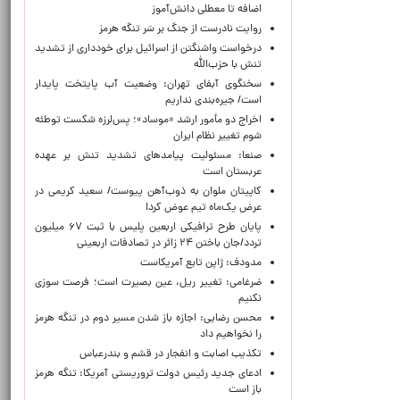
اضافه تا معطلی دانش‌آموز
روایت نادرست از جنگ بر سَر تنگه هرمز
درخواست واشنگتن از اسرائیل برای خودداری از تشدید
تنش با حزب‌الله
سخنگوی آبفای تهران: وضعیت آب پایتخت پایدار
است/ جیره‌بندی نداریم
اخراج دو مأمور ارشد «موساد»؛ پس‌لرزه شکست توطئه
شوم تغییر نظام ایران
صنعا: مسئولیت پیامدهای تشدید تنش بر عهده
عربستان است
کاپیتان ملوان به ذوب‌آهن پیوست/ سعید کریمی در
عرض یک‌ماه تیم عوض کرد!
پایان طرح ترافیکی اربعین پلیس با ثبت ۶۷ میلیون
تردد/جان باختن ۲۴ زائر در تصادفات اربعینی
مدودف: ژاپن تابع آمریکاست
ضرغامی: تغییر ریل، عین بصیرت است؛ فرصت سوزی
نکنیم
محسن رضایی: اجازه باز شدن مسیر دوم در تنگه هرمز
را نخواهیم داد
تکذیب اصابت و انفجار در قشم و بندرعباس
ادعای جدید رئیس دولت تروریستی آمریکا: تنگه هرمز
باز است