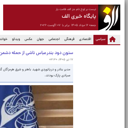
نیست بر لوح دلم جز الف قامت یار
پایگاه خبری الف
جمعه ۱۶ مرداد ۱۴۰۵ برابر با ۰۷ آگوست ۲۰۲۶
(current)
سیاسی
اقتصادی
فرهنگی
اجتماعی
جهان
عکس
ویدئو
خواندن
ستون دود بندرعباس ناشی از حمله دشمن 
۱۷ تیر ۱۴۰۵، ۰۳:۳۰
مدیر بنادر و دریانوردی شهید باهنر و شرق هرمزگان 
صیادی پارک بودند.