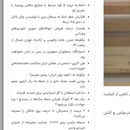
اتحادیه اروپا ۵ فرد مرتبط با صنایع دفاعی روسیه را
تحریم کرد
افزایش خطر ابتلا به سرطان مری با نوشیدن چای بالاتر
از دمای ۶۵ درجه
هشدار درباره فروش حواله‌های صوری خودروهای
وارداتی
یکطرفه شدن جاده چالوس و آزادراه تهران–شمال از
ساعت ۱۴
انصارالله: متجاوزان سعودی در یمن در امان نخواهند
بود
علی اکبری: دشمن در مقابل ایران شکست مفتضحانه‌ای
خورده است
چگونه به «کیف پول ایران» وصل شویم؟
پوتین قصد محک ناتو را با حمله به یک کشور عضو
دارد
مذاکره استقلال با گلر اسپانیایی برای تمدید قرارداد
 ناشی از اصابت
یک ماه، ۴ کودک قربانی حمله سگ‌ها در سنندج / چرا
حوادث تکرار می‌شود؟
۲ درصد از مشترکان ۱۰ درصد برق خانگی را مصرف
ندرعباس و آتش
می‌کنند!
نسخه ترامپ برای ۲۰۲۸؛ حمایت محرمانه از نامزدی
جی‌دی ونس