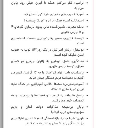
ترامپ: فکر می‌کنم جنگ با ایران خیلی زود پایان
می‌یابد
آمریکا تحریم‌های جدیدی علیه کوبا اعمال کرد
احتمالات آینده جنگ ایران و آمریکا چیست ؟
بانک تجارت، تأمین‌کننده مالی پروژه بازسازی فازهای ۴
و ۵ پارس جنوبی
توسعه فناوری، مسیر رقابت‌پذیری صنعت قطعه‌سازی
است
یونیفل: ارتش اسرائیل در یک روز ۱۱۳ توپ به جنوب
لبنان شلیک کرده است
دستگیری عامل توهین به زائران اربعین در فضای
مجازی توسط پلیس قزوین
پزشکیان: باید افراد کارآمدتر را به کار گرفت/ کاری می
کنیم در معیشت مردم مشکلی پیش نیاید
آسوشیتدپرس: صدها نظامی آمریکایی در جنگ علیه
ایران ضربه مغزی شده‌اند
پاسخ قالیباف به ترامپ: واقعیت‌ها را بپذیرید و به
تعهدات خود عمل کنید
پایان بی‌نتیجه مذاکرات دولت لبنان و رژیم
صهیونیستی در رم ایتالیا
فوری؛ شرط جدید بازنشستگی اعلام شد/ این افراد برای
بازنشستگی باید ۵ سال بیشتر خدمت کنند