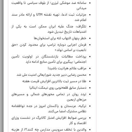
سامانه ضد موشکی لیزری؛ از بلوف سیاسی تا واقعیت
میدانی
جزئیات ثبت ادعا، تهیه نقشه UTM و ارائه مادر سند
اعلام شد
تلگراف: جنگ علیه ایران ممکن است به یکی از
اشتباهات تاریخ تبدیل شود
خطر پنهان التهاب لثه برای استخوان‌ها
فرمان اجرایی دوباره ترامپ برای محدود کردن «حق
تابعیت بر اساس تولد»
پرداخت مطالبات بازنشستگان در اولویت تأمین
اجتماعی؛ پیگیری برای تأمین منابع ادامه دارد
مراقب علائم هپاتیت باشید!
محسن رضایی دبیر جدید شورایعالی امنیت ملی شد
طلا در مسیر ثبت بالاترین افزایش قیمت هفته
دستیار سابق قلعه‌نویی روی نیمکت ایتالیا
تردد روان در تمامی محورهای شمالی و مسیرهای
مرزهای اربعین
ترکیه، عربستان و پاکستان امروز در جده توافقنامه
نظامی مشترک امضا می‌کنند
بررسی ضوابط افزایش اعتبار کالابرگ در نشست وزرای
اقتصاد و کار
والدین با تخلف سرویس مدارس چه کنند؟/ از هزینه