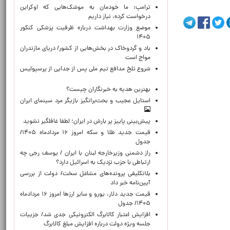
ترامپ: ما خودمان به موشک‌هایی که اوکراین
درخواست کرده، نیاز داریم
موضع وزارت بهداشت درباره ظرفیت پزشکی کنکور
۱۴۰۵
باد و گردوخاک در بخش‌هایی از کشور/ دریای مازندران
مواج است
شروع تلخ مدافع تیم ملی پس از جدایی از پرسپولیس
بهترین هدیه به خبرنگاران چیست؟
استایل عجیب و بحث‌برانگیز بازیگر مرد سینمای ایران
پیش‌بینی پاییز پر بارش در ایران؛ لطفا غافلگیر نشوید
قیمت جدید طلا و سکه امروز ۱۶ مردادماه ۱۴۰۵/
جدول
راز دشمنی وزیرخارجه لبنان با ایران / یوسف رجی چه
ارتباطی با حزب نزدیک به اسرائیل دارد؟
بلاتکلیفی پرونده‌های مشاغل سخت/ دولت از بررسی
آیین‌نامه خبر داد
قیمت جدید دلار، یورو و سایر ارزها امروز ۱۶ مردادماه
۱۴۰۵/ جدول
افزایش اعتبار کالابرگ الکترونیکی جدی شد/ جزییات
جلسه ویژه دولت درباره افزایش مبلغ کالابرگ