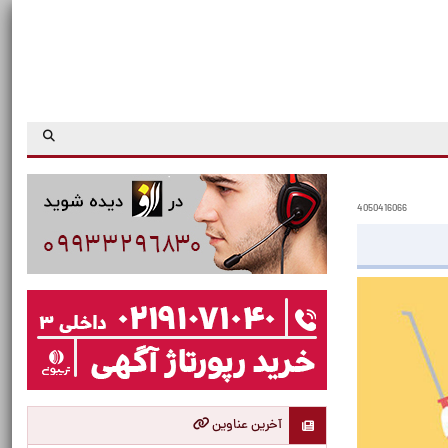
4050416066
آخرین عناوین