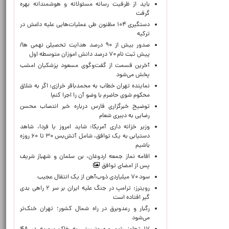
باید از ظرفیت رسانه مسئولانه و هوشمندانه بهره
گرفت
دستگیری ۱۰۴ مظنون طی عملیات‌هایی علیه داعش در
ترکیه
صدور بیش از ۹۰ درصد هدایت تحصیلی نهمی ها/
پیش ثبت نام ۷۰ درصد دانش اموزان متوسطه اول
آخرین قسمت از گفت‌وگوی مسعود پزشکیان امشب
پخش می‌شود
نماینده تهران خطاب به محمدباقر خرازی: اگر به شلاق
محکوم شوی حاضرم با وضو آن را اجرا کنم!
توضیح خبرگزاری فارس درباره خبر انتصاب محسن
رضایی به دبیری شعام
وزیر خزانه داری آمریکا: شاید امروز یا فردا، شاهد
دستیابی به یک توافق، شامل آتش‌بس ۳۰ تا ۶۰ روزه
باشیم
اقامه نماز جمعه اردوغان، بن ‌سلمان و شهباز شریف
پس از امضای توافق
سود ۷۰ میلیاردی ذوب‌آهن از یک انتقال عجیب
رویترز: ترامپ در جنگ علیه ایران بر سر ۲ راهی بدی
گیر افتاده است
رگبار و رعدوبرق در راه شمال کشور؛ تهران خنک‌تر
می‌شود