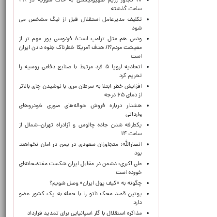
۱۷ تجاوز رژیم صهیونیستی به خاک سوریه در ۴۸
ساعت گذشته
تکلیف مدیرعامل استقلال قبل از لیگ مشخص می
شود
ونس هم مثل ترامپ است/ فردوسی پور مهم تر از
معیشت مردم؟!/ هدف آمریکا خطرناک جلوه دادن ایران
است
اتحادیه اروپا ۵ فرد مرتبط با صنایع دفاعی روسیه را
تحریم کرد
افزایش خطر ابتلا به سرطان مری با نوشیدن چای بالاتر
از دمای ۶۵ درجه
هشدار درباره فروش حواله‌های صوری خودروهای
وارداتی
یکطرفه شدن جاده چالوس و آزادراه تهران–شمال از
ساعت ۱۴
انصارالله: متجاوزان سعودی در یمن در امان نخواهند
بود
علی اکبری: دشمن در مقابل ایران شکست مفتضحانه‌ای
خورده است
چگونه به «کیف پول ایران» وصل شویم؟
پوتین قصد محک ناتو را با حمله به یک کشور عضو
دارد
مذاکره استقلال با گلر اسپانیایی برای تمدید قرارداد