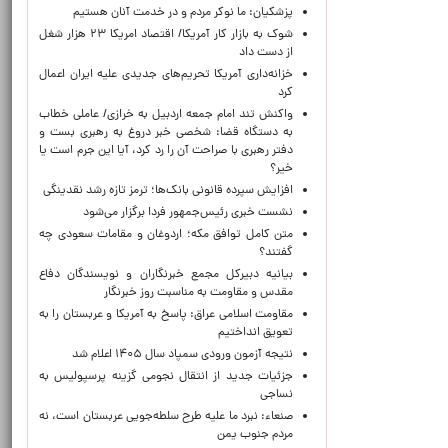
پزشکیان: ما نوکر مردم و در خدمت آنان هستیم
شوک به بازار کار آمریکا/ اقتصاد امریکا ۲۳ هزار شغل
از دست داد
خزانه‌داری آمریکا تحریم‌های جدیدی علیه ایران اعمال
کرد
واکنش تند امام جمعه اردبیل به خرازی/ عاملی خطاب
به دستگاه قضا: شخصی خبر دروغ به رهبری بست و
دفتر رهبری با صراحت آن را رد کرد، آیا این جرم است یا
خیر؟
افزایش سپرده قانونی بانک‌ها؛ ترمز تازه رشد نقدینگی
نشست خبری رئیس‌جمهور فردا برگزار می‌شود
متن کامل توافق مکه؛ اردوغان و مقامات سعودی چه
گفتند؟
بیانیه دبیرکل مجمع خبرنگاران و نویسندگان دفاع
مقدس و مقاومت به مناسبت روز خبرنگار
مقاومت اسلامی عراق: پاسخ به آمریکا و عربستان را به
تعویق انداختیم
نتیجه آزمون ورودی سمپاد سال ۱۴۰۵ اعلام شد
جزئیات جدید از انتقال نجومی گزینه پرسپولیس به
نساجی
صنعاء: نبرد ما علیه طرح سلطه‌جویی عربستان است، نه
مردم جنوب یمن