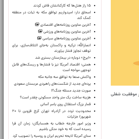
۱۵ راز هتل‌ها که کارکنانشان فاش کردند
اسحاق دار: امیدواریم توافق مکه به ثبات در منطقه
کمک کند
آخرین عناوین روزنامه‌های اقتصادی
آخرین عناوین روزنامه‌های ورزشی
آخرین عناوین روزنامه‌های سیاسی
انصارالله: ترکیه و پاکستان به‌جای ائتلاف‌سازی، برای
توقف تجاوز فشار بیاورند
«ایرج» دوباره در بیمارستان بستری شد
همتی: اقتصاد آمریکا نیز با فشارها و ریسک‌های قابل
توجهی مواجه است
واکنش صنعا به توافق سه جانبه مکه
پرده‌ای جدید از شکست‌های راهبردی عربستان سعودی
صورت جدید مسئله جنگ؟!
ر موفقیت شغلی
هزینه ساخت یک متر واحد مسکونی چقدر است؟
قمار بزرگ استقلال روی یاسر آسانی
محدودیت تردد در آزادراه تهران کرج قزوین تا ۲۰
شهریور/ جزئیات
وزیر امور خارجه خطاب به همسایگان: زمان آن فرا
رسیده است که به خود متکی باشیم
سنای آمریکا لایحه تحریم ایران و روسیه را تصویب کرد