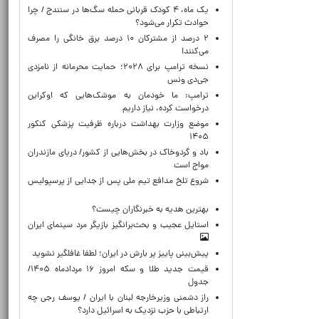
یک ماه، ۴ کودک قربانی حمله سگ‌ها در سنندج / چرا
حوادث تکرار می‌شود؟
۲ درصد از مشترکان ۱۰ درصد برق خانگی را مصرف
می‌کنند!
نسخه ترامپ برای ۲۰۲۸؛ حمایت محرمانه از نامزدی
جی‌دی ونس
ترامپ: ما خودمان به موشک‌هایی که اوکراین
درخواست کرده، نیاز داریم
موضع وزارت بهداشت درباره ظرفیت پزشکی کنکور
۱۴۰۵
باد و گردوخاک در بخش‌هایی از کشور/ دریای مازندران
مواج است
شروع تلخ مدافع تیم ملی پس از جدایی از پرسپولیس
بهترین هدیه به خبرنگاران چیست؟
استایل عجیب و بحث‌برانگیز بازیگر مرد سینمای ایران
پیش‌بینی پاییز پر بارش در ایران؛ لطفا غافلگیر نشوید
قیمت جدید طلا و سکه امروز ۱۶ مردادماه ۱۴۰۵/
جدول
راز دشمنی وزیرخارجه لبنان با ایران / یوسف رجی چه
ارتباطی با حزب نزدیک به اسرائیل دارد؟