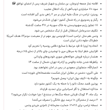
اقامه نماز جمعه اردوغان، بن ‌سلمان و شهباز شریف پس از امضای توافق
سود ۷۰ میلیاردی ذوب‌آهن از یک انتقال عجیب
رویترز: ترامپ در جنگ علیه ایران بر سر ۲ راهی بدی گیر افتاده است
رگبار و رعدوبرق در راه شمال کشور؛ تهران خنک‌تر می‌شود
۱۷ تجاوز رژیم صهیونیستی به خاک سوریه در ۴۸ ساعت گذشته
تکلیف مدیرعامل استقلال قبل از لیگ مشخص می شود
ونس هم مثل ترامپ است/ فردوسی پور مهم تر از معیشت مردم؟!/ هدف آمریکا
خطرناک جلوه دادن ایران است
اتحادیه اروپا ۵ فرد مرتبط با صنایع دفاعی روسیه را تحریم کرد
افزایش خطر ابتلا به سرطان مری با نوشیدن چای بالاتر از دمای ۶۵ درجه
هشدار درباره فروش حواله‌های صوری خودروهای وارداتی
یکطرفه شدن جاده چالوس و آزادراه تهران–شمال از ساعت ۱۴
انصارالله: متجاوزان سعودی در یمن در امان نخواهند بود
علی اکبری: دشمن در مقابل ایران شکست مفتضحانه‌ای خورده است
چگونه به «کیف پول ایران» وصل شویم؟
پوتین قصد محک ناتو را با حمله به یک کشور عضو دارد
مذاکره استقلال با گلر اسپانیایی برای تمدید قرارداد
یک ماه، ۴ کودک قربانی حمله سگ‌ها در سنندج / چرا حوادث تکرار می‌شود؟
۲ درصد از مشترکان ۱۰ درصد برق خانگی را مصرف می‌کنند!
نسخه ترامپ برای ۲۰۲۸؛ حمایت محرمانه از نامزدی جی‌دی ونس