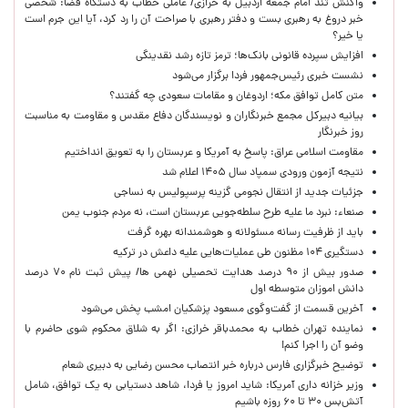
واکنش تند امام جمعه اردبیل به خرازی/ عاملی خطاب به دستگاه قضا: شخصی
خبر دروغ به رهبری بست و دفتر رهبری با صراحت آن را رد کرد، آیا این جرم است
یا خیر؟
افزایش سپرده قانونی بانک‌ها؛ ترمز تازه رشد نقدینگی
نشست خبری رئیس‌جمهور فردا برگزار می‌شود
متن کامل توافق مکه؛ اردوغان و مقامات سعودی چه گفتند؟
بیانیه دبیرکل مجمع خبرنگاران و نویسندگان دفاع مقدس و مقاومت به مناسبت
روز خبرنگار
مقاومت اسلامی عراق: پاسخ به آمریکا و عربستان را به تعویق انداختیم
نتیجه آزمون ورودی سمپاد سال ۱۴۰۵ اعلام شد
جزئیات جدید از انتقال نجومی گزینه پرسپولیس به نساجی
صنعاء: نبرد ما علیه طرح سلطه‌جویی عربستان است، نه مردم جنوب یمن
باید از ظرفیت رسانه مسئولانه و هوشمندانه بهره گرفت
دستگیری ۱۰۴ مظنون طی عملیات‌هایی علیه داعش در ترکیه
صدور بیش از ۹۰ درصد هدایت تحصیلی نهمی ها/ پیش ثبت نام ۷۰ درصد
دانش اموزان متوسطه اول
آخرین قسمت از گفت‌وگوی مسعود پزشکیان امشب پخش می‌شود
نماینده تهران خطاب به محمدباقر خرازی: اگر به شلاق محکوم شوی حاضرم با
وضو آن را اجرا کنم!
توضیح خبرگزاری فارس درباره خبر انتصاب محسن رضایی به دبیری شعام
وزیر خزانه داری آمریکا: شاید امروز یا فردا، شاهد دستیابی به یک توافق، شامل
آتش‌بس ۳۰ تا ۶۰ روزه باشیم