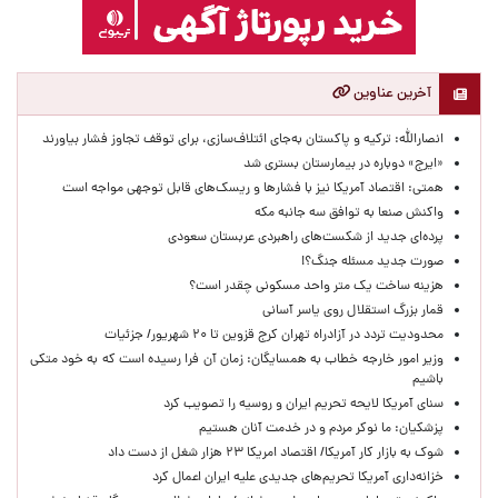
آخرین عناوین
انصارالله: ترکیه و پاکستان به‌جای ائتلاف‌سازی، برای توقف تجاوز فشار بیاورند
«ایرج» دوباره در بیمارستان بستری شد
همتی: اقتصاد آمریکا نیز با فشارها و ریسک‌های قابل توجهی مواجه است
واکنش صنعا به توافق سه جانبه مکه
پرده‌ای جدید از شکست‌های راهبردی عربستان سعودی
صورت جدید مسئله جنگ؟!
هزینه ساخت یک متر واحد مسکونی چقدر است؟
قمار بزرگ استقلال روی یاسر آسانی
محدودیت تردد در آزادراه تهران کرج قزوین تا ۲۰ شهریور/ جزئیات
وزیر امور خارجه خطاب به همسایگان: زمان آن فرا رسیده است که به خود متکی
باشیم
سنای آمریکا لایحه تحریم ایران و روسیه را تصویب کرد
پزشکیان: ما نوکر مردم و در خدمت آنان هستیم
شوک به بازار کار آمریکا/ اقتصاد امریکا ۲۳ هزار شغل از دست داد
خزانه‌داری آمریکا تحریم‌های جدیدی علیه ایران اعمال کرد