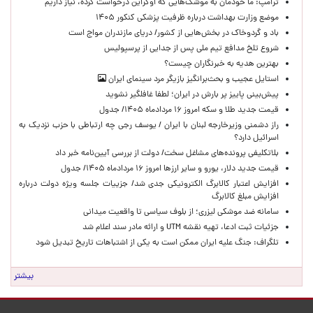
ترامپ: ما خودمان به موشک‌هایی که اوکراین درخواست کرده، نیاز داریم
موضع وزارت بهداشت درباره ظرفیت پزشکی کنکور ۱۴۰۵
باد و گردوخاک در بخش‌هایی از کشور/ دریای مازندران مواج است
شروع تلخ مدافع تیم ملی پس از جدایی از پرسپولیس
بهترین هدیه به خبرنگاران چیست؟
استایل عجیب و بحث‌برانگیز بازیگر مرد سینمای ایران
پیش‌بینی پاییز پر بارش در ایران؛ لطفا غافلگیر نشوید
قیمت جدید طلا و سکه امروز ۱۶ مردادماه ۱۴۰۵/ جدول
راز دشمنی وزیرخارجه لبنان با ایران / یوسف رجی چه ارتباطی با حزب نزدیک به
اسرائیل دارد؟
بلاتکلیفی پرونده‌های مشاغل سخت/ دولت از بررسی آیین‌نامه خبر داد
قیمت جدید دلار، یورو و سایر ارزها امروز ۱۶ مردادماه ۱۴۰۵/ جدول
افزایش اعتبار کالابرگ الکترونیکی جدی شد/ جزییات جلسه ویژه دولت درباره
افزایش مبلغ کالابرگ
سامانه ضد موشکی لیزری؛ از بلوف سیاسی تا واقعیت میدانی
جزئیات ثبت ادعا، تهیه نقشه UTM و ارائه مادر سند اعلام شد
تلگراف: جنگ علیه ایران ممکن است به یکی از اشتباهات تاریخ تبدیل شود
بیشتر