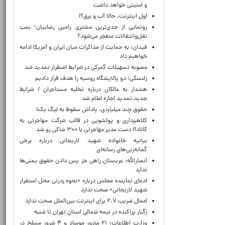
و امنیتی خواهد داشت
اول اینترنت، حالا آب و برق؟!
رونمایی از جدی‌ترین مشتری رامین رضاییان؛ بمب
نقل‌وانتقالات منفجر می‌شود؟
فیدان: به حمایت از مذاکرات میان ایران و آمریکا ادامه
خواهیم داد
مصوبه تسهیلات گمرکی در شرایط اضطرار تمدید شد
زلنسکی: دو پالایشگاه روسیه را هدف قرار دادیم
هشدار به مالکان درباره تخلیه مستاجران / شرایط
جدید تمدید اجاره اعلام شد
حقوق چند میلیاردی، پاداش سقوط به لیگ یک!
کلاهبرداری و پولشویی در قالب شرکت مهاجرتی به
کانادا/ دست مدیر مهاجرتی با ۳۰۰ شاکی رو شد
بیانیه خانواده شهید لاریجانی درباره برخی
گمانه‌زنی‌های رسانه‌ای
انصارالله: عربستان راهی جز پس دادن حقوق یمنی‌ها
ندارد
ادعای نماینده مجلس درباره «نحوه ردزنی محل استقرار
شهید لاریجانی» صحت ندارد
اعمال ضریب ۲.۷ برای اینترنت بین‌الملل صحت ندارد
رگبار پراکنده در نیمه شمالی استان تهران تا شنبه
وزارت اطلاعات: ۲۱ مزدور موساد و ۴ شرور مسلح در