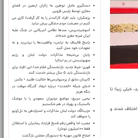
دستگیری عامل توهین به زائران اربعین در فضای
مجازی توسط پلیس قزوین
پزشکیان: باید افراد کارآمدتر را به کار گرفت/ کاری می
کنیم در معیشت مردم مشکلی پیش نیاید
آسوشیتدپرس: صدها نظامی آمریکایی در جنگ علیه
ایران ضربه مغزی شده‌اند
پاسخ قالیباف به ترامپ: واقعیت‌ها را بپذیرید و به
تعهدات خود عمل کنید
پایان بی‌نتیجه مذاکرات دولت لبنان و رژیم
صهیونیستی در رم ایتالیا
فوری؛ شرط جدید بازنشستگی اعلام شد/ این افراد برای
بازنشستگی باید ۵ سال بیشتر خدمت کنند
کاپیتان سابق از پرسپولیسی‌ها حلالیت طلبید + عکس
ادعای شبکه «الحدث» درباره ایجاد گذرگاه موقت در
، خیلی زیبا؛ تا
تنگه هرمز
یحیی سریع: مواضع مزدوران سعودی را با موشک
بالستیک و پهپاد در هم شکستیم
 اختلاف شدند و
حزب‌الله: دولت لبنان مذاکرات و امتیازدهی به تل‌آویو
را متوقف کند
عجیب اما واقعی:رقم فسخ قرارداد رضاییان با استقلال
فقط ۱۰۰میلیون تومان!
اصلاح قانون مهریه به دستورکار مجلس بازگشت