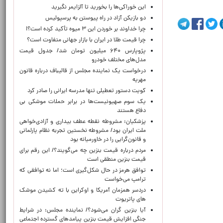
این خوراکی‌ها را بخورید تا آلزایمر نگیرید
دو بازیکن آزاد در راه پیوستن به پرسپولیس
چرا خداوند بر خوردن این ۳ میوه تأکید کرده است؟!
چرا قیمت طلا در ایران با بازار جهانی متفاوت است؟
پژوپارس ۶۴۰ میلیون تومان شد/ جدول قیمت
مدل‌های مختلف خودرو
درخواست یک نماینده مجلس از قالیباف درباره قانون
مهریه
کویت دستور تعطیلی تنها مدرسه ایرانی را صادر کرد
یک‌ سوم صهیونیست‌ها در برابر حملات موشکی بی
دفاع هستند
پزشکیان: مشروطه نقطه عطف بیداری و آزادی‌خواهی
ملت ایران بود/ مشروطه نخستین تجربه نظام پارلمانی
و قانون‌گرایی را در خاورمیانه بود
مردم درباره قیمت بنزین چه می‌گویند؟/ این رقم برای
قیمت بنزین منطقی است
توافق هرمز در حال شکل‌گیری است؛ اما نه توافقی که
ترامپ می‌خواست
دردسر همزمان آمریکا و اوکراین با ته کشیدن موشک
های پاتریوت
آیا بنزین گران می‌شود؟/ نماینده مجلس: در شرایط
جنگی افزایش قیمت بنزین پیامدهای گسترده اجتماعی