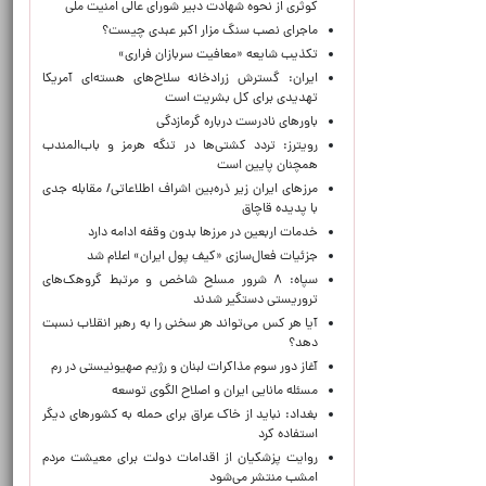
کوثری از نحوه شهادت دبیر شورای عالی امنیت ملی
ماجرای نصب سنگ مزار اکبر عبدی چیست؟
تکذیب شایعه «معافیت سربازان فراری»
ایران: گسترش زرادخانه سلاح‌های هسته‌ای آمریکا
تهدیدی برای کل بشریت است
باورهای نادرست درباره گرمازدگی
رویترز: تردد کشتی‌ها در تنگه هرمز و باب‌المندب
همچنان پایین است
مرزهای ایران زیر ذره‌بین اشراف اطلاعاتی/ مقابله جدی
با پدیده قاچاق
خدمات اربعین در مرزها بدون وقفه ادامه دارد
جزئیات فعال‌سازی «کیف پول ایران» اعلام شد
سپاه: ۸ شرور مسلح شاخص و مرتبط گروهک‌های
تروریستی دستگیر شدند
آیا هر کس می‌تواند هر سخنی را به رهبر انقلاب نسبت
دهد؟
آغاز دور سوم مذاکرات لبنان و رژیم صهیونیستی در رم
مسئله مانایی ایران و اصلاح الگوی توسعه
بغداد: نباید از خاک عراق برای حمله به کشورهای دیگر
استفاده کرد
روایت پزشکیان از اقدامات دولت برای معیشت مردم
امشب منتشر می‌شود