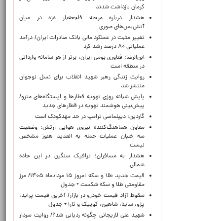
کرمان بازداشت شدند
هشدار درباره مرحله فاجعه‌بار غزه در میان
آتش‌بس‌های صوری
تغییر مثبت در عملکرد مالی بانک صادرات ایران/ درآمد
عملیاتی ۸۰ درصد رشد کرد
ابن‌الرضا: فناوری بومی ایران، برتر از هر سامانه وارداتی
در منطقه است
روایت زندگی رهبر شهید انقلاب برای نسل نوجوان
منتشر شد
پایش شبانه روزی تهویه قطارها و ایستگاه‌های مترو/
پیش‌بینی هوشمند تهویه در قطارهای جدید
گاردین: دیپلماسی ترامپ در حد مهدکودک است
معاون هماهنگ‌کننده نیروی هوایی ارتش: وضعیت
سه خلبان عملیات حمله به العدید هنوز مشخص
نیست
هشدار به مسافران؛ ترافیک سنگین در این جاده
شمالی
قیمت جدید طلا و سکه امروز ۱۵ مردادماه ۱۴۰۵/ مرز
مقاومتی طلا و سکه شکست + جدول
سقوط آزاد قیمت خودرو در بازار/ آخرین قیمت پراید،
پژو، ساینا، شاهین، کوییک و تارا + جدول
شهید علی لاریجانی چگونه ردیابی شد؟/ روایت سردار