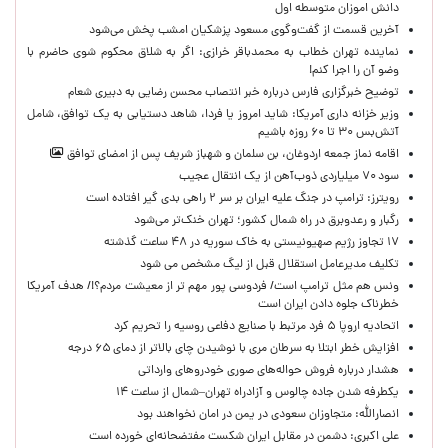
دانش اموزان متوسطه اول
آخرین قسمت از گفت‌وگوی مسعود پزشکیان امشب پخش می‌شود
نماینده تهران خطاب به محمدباقر خرازی: اگر به شلاق محکوم شوی حاضرم با
وضو آن را اجرا کنم!
توضیح خبرگزاری فارس درباره خبر انتصاب محسن رضایی به دبیری شعام
وزیر خزانه داری آمریکا: شاید امروز یا فردا، شاهد دستیابی به یک توافق، شامل
آتش‌بس ۳۰ تا ۶۰ روزه باشیم
اقامه نماز جمعه اردوغان، بن ‌سلمان و شهباز شریف پس از امضای توافق
سود ۷۰ میلیاردی ذوب‌آهن از یک انتقال عجیب
رویترز: ترامپ در جنگ علیه ایران بر سر ۲ راهی بدی گیر افتاده است
رگبار و رعدوبرق در راه شمال کشور؛ تهران خنک‌تر می‌شود
۱۷ تجاوز رژیم صهیونیستی به خاک سوریه در ۴۸ ساعت گذشته
تکلیف مدیرعامل استقلال قبل از لیگ مشخص می شود
ونس هم مثل ترامپ است/ فردوسی پور مهم تر از معیشت مردم؟!/ هدف آمریکا
خطرناک جلوه دادن ایران است
اتحادیه اروپا ۵ فرد مرتبط با صنایع دفاعی روسیه را تحریم کرد
افزایش خطر ابتلا به سرطان مری با نوشیدن چای بالاتر از دمای ۶۵ درجه
هشدار درباره فروش حواله‌های صوری خودروهای وارداتی
یکطرفه شدن جاده چالوس و آزادراه تهران–شمال از ساعت ۱۴
انصارالله: متجاوزان سعودی در یمن در امان نخواهند بود
علی اکبری: دشمن در مقابل ایران شکست مفتضحانه‌ای خورده است