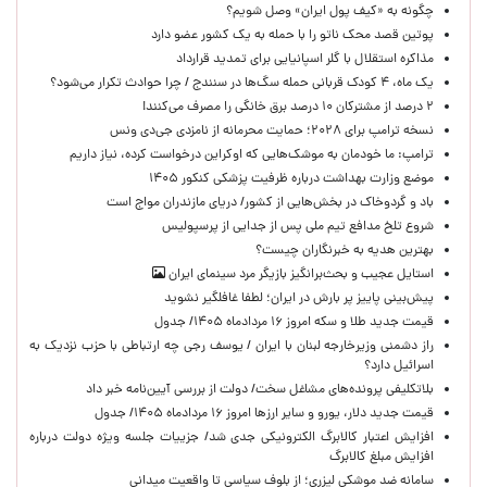
چگونه به «کیف پول ایران» وصل شویم؟
پوتین قصد محک ناتو را با حمله به یک کشور عضو دارد
مذاکره استقلال با گلر اسپانیایی برای تمدید قرارداد
یک ماه، ۴ کودک قربانی حمله سگ‌ها در سنندج / چرا حوادث تکرار می‌شود؟
۲ درصد از مشترکان ۱۰ درصد برق خانگی را مصرف می‌کنند!
نسخه ترامپ برای ۲۰۲۸؛ حمایت محرمانه از نامزدی جی‌دی ونس
ترامپ: ما خودمان به موشک‌هایی که اوکراین درخواست کرده، نیاز داریم
موضع وزارت بهداشت درباره ظرفیت پزشکی کنکور ۱۴۰۵
باد و گردوخاک در بخش‌هایی از کشور/ دریای مازندران مواج است
شروع تلخ مدافع تیم ملی پس از جدایی از پرسپولیس
بهترین هدیه به خبرنگاران چیست؟
استایل عجیب و بحث‌برانگیز بازیگر مرد سینمای ایران
پیش‌بینی پاییز پر بارش در ایران؛ لطفا غافلگیر نشوید
قیمت جدید طلا و سکه امروز ۱۶ مردادماه ۱۴۰۵/ جدول
راز دشمنی وزیرخارجه لبنان با ایران / یوسف رجی چه ارتباطی با حزب نزدیک به
اسرائیل دارد؟
بلاتکلیفی پرونده‌های مشاغل سخت/ دولت از بررسی آیین‌نامه خبر داد
قیمت جدید دلار، یورو و سایر ارزها امروز ۱۶ مردادماه ۱۴۰۵/ جدول
افزایش اعتبار کالابرگ الکترونیکی جدی شد/ جزییات جلسه ویژه دولت درباره
افزایش مبلغ کالابرگ
سامانه ضد موشکی لیزری؛ از بلوف سیاسی تا واقعیت میدانی