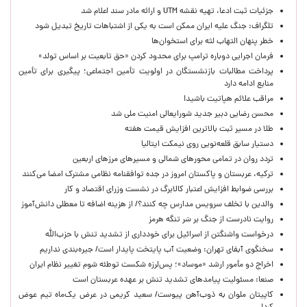
جزئیات ثبت ادعا، تهیه نقشه UTM و ارائه مادر سند اعلام شد
تلگراف: جنگ علیه ایران ممکن است به یکی از اشتباهات تاریخ تبدیل شود
خطر پنهان التهاب لثه برای استخوان‌ها
فرمان اجرایی دوباره ترامپ برای محدود کردن «حق تابعیت بر اساس تولد»
پرداخت مطالبات بازنشستگان در اولویت تأمین اجتماعی؛ پیگیری برای تأمین
منابع ادامه دارد
مراقب علائم هپاتیت باشید!
محسن رضایی دبیر جدید شورایعالی امنیت ملی شد
طلا در مسیر ثبت بالاترین افزایش قیمت هفته
دستیار سابق قلعه‌نویی روی نیمکت ایتالیا
تردد روان در تمامی محورهای شمالی و مسیرهای مرزهای اربعین
ترکیه، عربستان و پاکستان امروز در جده توافقنامه نظامی مشترک امضا می‌کنند
بررسی ضوابط افزایش اعتبار کالابرگ در نشست وزرای اقتصاد و کار
والدین با تخلف سرویس مدارس چه کنند؟/ از هزینه اضافه تا معطلی دانش‌آموز
روایت نادرست از جنگ بر سَر تنگه هرمز
درخواست واشنگتن از اسرائیل برای خودداری از تشدید تنش با حزب‌الله
سخنگوی آبفای تهران: وضعیت آب پایتخت پایدار است/ جیره‌بندی نداریم
اخراج دو مأمور ارشد «موساد»؛ پس‌لرزه شکست توطئه شوم تغییر نظام ایران
صنعا: مسئولیت پیامدهای تشدید تنش بر عهده عربستان است
کاپیتان ملوان به ذوب‌آهن پیوست/ سعید کریمی در عرض یک‌ماه تیم عوض