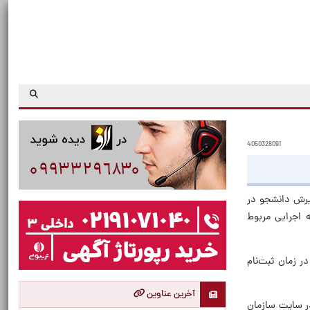
4050328091
۱ بر اساس قانون «سنجش و پذیرش دانشجو در
س شورای اسلامی، آیین‌نامه اجرایی مربوط
رچه راهنمای ثبت‌نام و پذیرش آزمون ورودی مقطع کارشناسی‌ ارشد ناپیوسته سال ۱۴۰۶ که در زمان ثبت‌نام
آخرین عناوین
ر سایت سازمان