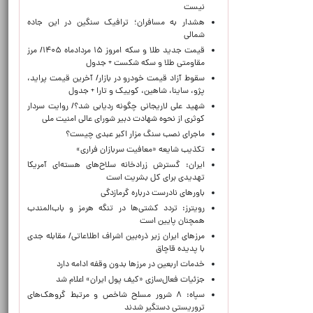
نیست
هشدار به مسافران؛ ترافیک سنگین در این جاده
شمالی
قیمت جدید طلا و سکه امروز ۱۵ مردادماه ۱۴۰۵/ مرز
مقاومتی طلا و سکه شکست + جدول
سقوط آزاد قیمت خودرو در بازار/ آخرین قیمت پراید،
پژو، ساینا، شاهین، کوییک و تارا + جدول
شهید علی لاریجانی چگونه ردیابی شد؟/ روایت سردار
کوثری از نحوه شهادت دبیر شورای عالی امنیت ملی
ماجرای نصب سنگ مزار اکبر عبدی چیست؟
تکذیب شایعه «معافیت سربازان فراری»
ایران: گسترش زرادخانه سلاح‌های هسته‌ای آمریکا
تهدیدی برای کل بشریت است
باورهای نادرست درباره گرمازدگی
رویترز: تردد کشتی‌ها در تنگه هرمز و باب‌المندب
همچنان پایین است
مرزهای ایران زیر ذره‌بین اشراف اطلاعاتی/ مقابله جدی
با پدیده قاچاق
خدمات اربعین در مرزها بدون وقفه ادامه دارد
جزئیات فعال‌سازی «کیف پول ایران» اعلام شد
سپاه: ۸ شرور مسلح شاخص و مرتبط گروهک‌های
تروریستی دستگیر شدند