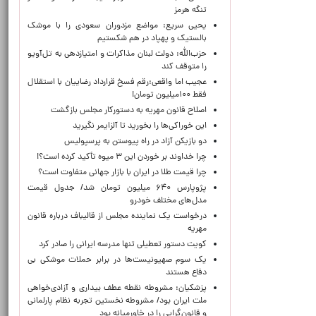
تنگه هرمز
یحیی سریع: مواضع مزدوران سعودی را با موشک
بالستیک و پهپاد در هم شکستیم
حزب‌الله: دولت لبنان مذاکرات و امتیازدهی به تل‌آویو
را متوقف کند
عجیب اما واقعی:رقم فسخ قرارداد رضاییان با استقلال
فقط ۱۰۰میلیون تومان!
اصلاح قانون مهریه به دستورکار مجلس بازگشت
این خوراکی‌ها را بخورید تا آلزایمر نگیرید
دو بازیکن آزاد در راه پیوستن به پرسپولیس
چرا خداوند بر خوردن این ۳ میوه تأکید کرده است؟!
چرا قیمت طلا در ایران با بازار جهانی متفاوت است؟
پژوپارس ۶۴۰ میلیون تومان شد/ جدول قیمت
مدل‌های مختلف خودرو
درخواست یک نماینده مجلس از قالیباف درباره قانون
مهریه
کویت دستور تعطیلی تنها مدرسه ایرانی را صادر کرد
یک‌ سوم صهیونیست‌ها در برابر حملات موشکی بی
دفاع هستند
پزشکیان: مشروطه نقطه عطف بیداری و آزادی‌خواهی
ملت ایران بود/ مشروطه نخستین تجربه نظام پارلمانی
و قانون‌گرایی را در خاورمیانه بود