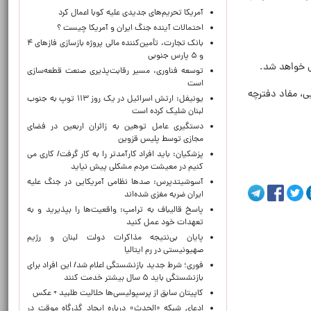
آمریکا تحریم‌های جدیدی علیه کوبا اعمال کرد
احتمالات آینده جنگ ایران و آمریکا چیست ؟
بانک تجارت، تأمین‌کننده مالی پروژه بازسازی فازهای ۴
و ۵ پارس جنوبی
توسعه فناوری، مسیر رقابت‌پذیری صنعت قطعه‌سازی
است
یی، مفاد دفترچه
یونیفل: ارتش اسرائیل در یک روز ۱۱۳ توپ به جنوب
لبنان شلیک کرده است
دستگیری عامل توهین به زائران اربعین در فضای
مجازی توسط پلیس قزوین
پزشکیان: باید افراد کارآمدتر را به کار گرفت/ کاری می
کنیم در معیشت مردم مشکلی پیش نیاید
آسوشیتدپرس: صدها نظامی آمریکایی در جنگ علیه
ایران ضربه مغزی شده‌اند
پاسخ قالیباف به ترامپ: واقعیت‌ها را بپذیرید و به
تعهدات خود عمل کنید
پایان بی‌نتیجه مذاکرات دولت لبنان و رژیم
صهیونیستی در رم ایتالیا
فوری؛ شرط جدید بازنشستگی اعلام شد/ این افراد برای
بازنشستگی باید ۵ سال بیشتر خدمت کنند
کاپیتان سابق از پرسپولیسی‌ها حلالیت طلبید + عکس
ادعای شبکه «الحدث» درباره ایجاد گذرگاه موقت در