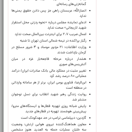
گمانه‌زنی‌های رسانه‌ای
انصارالله: عربستان راهی جز پس دادن حقوق یمنی‌ها
ندارد
ادعای نماینده مجلس درباره «نحوه ردزنی محل استقرار
شهید لاریجانی» صحت ندارد
اعمال ضریب ۲.۷ برای اینترنت بین‌الملل صحت ندارد
رگبار پراکنده در نیمه شمالی استان تهران تا شنبه
وزارت اطلاعات: ۲۱ مزدور موساد و ۴ شرور مسلح در
کرمان بازداشت شدند
هشدار درباره مرحله فاجعه‌بار غزه در میان
آتش‌بس‌های صوری
تغییر مثبت در عملکرد مالی بانک صادرات ایران/ درآمد
عملیاتی ۸۰ درصد رشد کرد
ابن‌الرضا: فناوری بومی ایران، برتر از هر سامانه وارداتی
در منطقه است
روایت زندگی رهبر شهید انقلاب برای نسل نوجوان
منتشر شد
پایش شبانه روزی تهویه قطارها و ایستگاه‌های مترو/
پیش‌بینی هوشمند تهویه در قطارهای جدید
گاردین: دیپلماسی ترامپ در حد مهدکودک است
معاون هماهنگ‌کننده نیروی هوایی ارتش: وضعیت
سه خلبان عملیات حمله به العدید هنوز مشخص