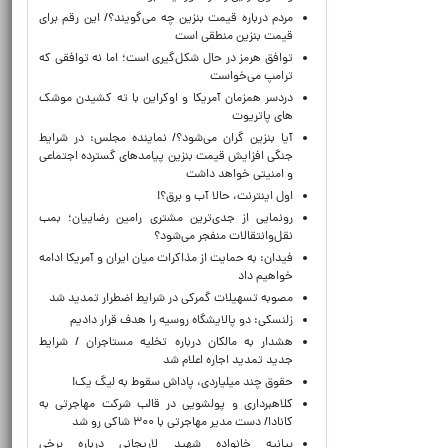
مردم درباره قیمت بنزین چه می‌گویند؟/ این رقم برای
قیمت بنزین منطقی است
توافق هرمز در حال شکل‌گیری است؛ اما نه توافقی که
ترامپ می‌خواست
دردسر همزمان آمریکا و اوکراین با ته کشیدن موشک
های پاتریوت
آیا بنزین گران می‌شود؟/ نماینده مجلس: در شرایط
جنگی افزایش قیمت بنزین پیامدهای گسترده اجتماعی
و امنیتی خواهد داشت
اول اینترنت، حالا آب و برق؟!
رونمایی از جدی‌ترین مشتری رامین رضاییان؛ بمب
نقل‌وانتقالات منفجر می‌شود؟
فیدان: به حمایت از مذاکرات میان ایران و آمریکا ادامه
خواهیم داد
مصوبه تسهیلات گمرکی در شرایط اضطرار تمدید شد
زلنسکی: دو پالایشگاه روسیه را هدف قرار دادیم
هشدار به مالکان درباره تخلیه مستاجران / شرایط
جدید تمدید اجاره اعلام شد
حقوق چند میلیاردی، پاداش سقوط به لیگ یک!
کلاهبرداری و پولشویی در قالب شرکت مهاجرتی به
کانادا/ دست مدیر مهاجرتی با ۳۰۰ شاکی رو شد
بیانیه خانواده شهید لاریجانی درباره برخی