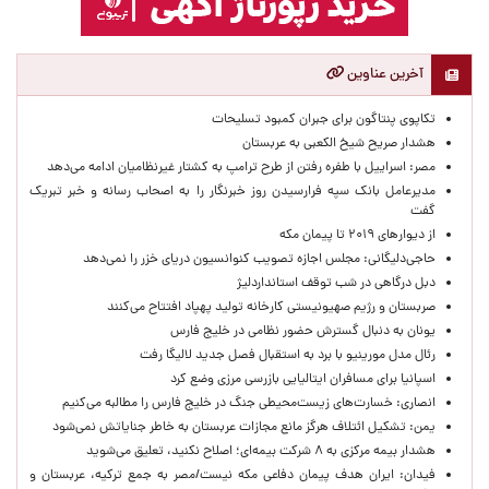
آخرین عناوین
تکاپوی پنتاگون برای جبران کمبود تسلیحات
هشدار صریح شیخ الکعبی به عربستان
مصر: اسراییل با طفره رفتن از طرح ترامپ به کشتار غیرنظامیان ادامه می‌دهد
مدیرعامل بانک سپه فرارسیدن روز خبرنگار را به اصحاب رسانه و خبر تبریک
گفت
از دیوارهای ۲۰۱۹ تا پیمان مکه
حاجی‌دلیگانی: مجلس اجازه تصویب کنوانسیون دریای خزر را نمی‌دهد
دبل درگاهی در شب توقف استانداردلیژ
صربستان و رژیم صهیونیستی کارخانه تولید پهپاد افتتاح می‌کنند
یونان به دنبال گسترش حضور نظامی در خلیج فارس
رئال مدل مورینیو با برد به استقبال فصل جدید لالیگا رفت
اسپانیا برای مسافران ایتالیایی بازرسی مرزی وضع کرد
انصاری: خسارت‌های زیست‌محیطی جنگ در خلیج فارس را مطالبه‌ می‌کنیم
یمن: تشکیل ائتلاف هرگز مانع مجازات عربستان به خاطر جنایاتش نمی‌شود
هشدار بیمه مرکزی به ۸ شرکت بیمه‌ای؛ اصلاح نکنید، تعلیق می‌شوید
فیدان: ایران هدف پیمان دفاعی مکه نیست/مصر به جمع ترکیه، عربستان و