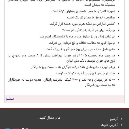
پزشکیان: گفت‌وگوها آمریکا را مجبور به همراهی کرد/ هنر، آوردن نگاه‌های
مشترک به میدان است
آمریکا لامرد را با بمب فسفری بمباران کرده است
عراقچی: توافق با عمان نزدیک است
کشتی اماراتی در تنگه هرمز مورد حمله قرار گرفت
جایگاه ایران در امید به زندگی کجاست؟
جزئیات زمان واریز حقوق مرداد ماه بازنشستگان اعلام شد
پاسخ کروز به مطالب خلاف واقع درباره این شرکت
مدیرعامل بانک ملی ایران روز خبرنگار را تبریک گفت
در چهار ماه نخست ۱۴۰۵ رقم خورد؛ پرداخت بیش از ۸ همت وام ازدواج به
زوج‌های جوان توسط بانک ملی ایران
پیام تبریک مدیرعامل بانک رفاه کارگران به مناسبت روز خبرنگار
هشدار پلیس تهران بزرگ به «کودک‌بلاگرها»
۵۰۰ هزارتومان وجه نقد و ۲۰۰ گیگ اینترنت رایگان، هدیه دولت به خبرنگاران
به مناسبت روز خبرنگار
بیشتر
ما را دنبال کنید.
آرشیو
آخرین خبرها