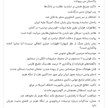
پاکستان می پیوندد
تاکید صریح همتی بر تشدید نظارت بر بانک‌ها
پدر لیونل مسی درگذشت
اختلاف بر سر زمین کشاورزی منجر به قتل شد
راه‌حل نماینده روسیه برای پایان جنگ آمریکا علیه ایران
تظاهرات هزاران نفری علیه دولت «فردریش مرتس» در آلمان
هانتر بایدن: سرطان جو بایدن به استخوان‌هایش سرایت کرده است
روایت رسانه عبری از دخالت آشکار ترامپ در کوبا
زمان پایان جنگ از نظر کیهان/ اظهارات خرازی اتفاقی نیست/ آیا سایپا آماده
واگذاری است؟
موسیمانه سرمربی آفریقای جنوبی شد
یک فوتی و ۱۱ مسموم بر اثر مصرف مشروبات الکلی در نیشابور
ناگفته‌های قربانزاده از واگذاری ۱۲ درصد هلدینگ خلیج فارس
قتل هولناک مداح سرشناس پس از ربوده شدن؛ عاملان جنایت دستگیر شدند
ادعای ونس درباره مجوز ایران برای عبور حداکثری نفت از تنگه هرمز
زمان اعلام نتایج نهایی دکتری مشخص شد
تأکید «فالح الزیدی» بر پایان مأموریت ائتلاف آمریکا در عراق
دو خرید استقلال همچنان در آلومینیوم ماندند
ذوالقدر: آمریکا تا رفتارش را تصحیح نکند تنگه هرمز باز نخواهد شد
عمان: مذاکرات درباره ترتیبات دریانوردی در تنگه هرمز در فضای مثبت جریان
دارد