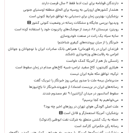
دارندگان قولنامه برای ثبت ادعا فقط ۲ سال فرصت دارند
هشدار کشورهای اروپایی به روسیه برای الحاق منطقه اوستیای جنوبی
پزشکیان‌: بهترین زمان برای دستیابی به توافق شرایط کنونی است
ویدیو/ بررسی جایگاه و مشکلات رسانه در وضعیت کنونی کشور
رویترز: عربستان ۸۶ درصد از موشک‌های پاتریوت خود را استفاده کرده است
سایه سیاه یک رانت در صنعت خودروسازی
خبرنگار را از میان پرونده‌های کیفری شناختم!
​فرزندان ایران در راه قهرمانی/ همراهی بانک صادرات ایران با نوجوانان و جوانان
اعزامی به رقابت‌های وزنه‌برداری تاشکند
زلنسکی باز هم از آمریکا کمک خواست
هیلاری کلینتون: کاخ سفید ترامپ شبیه کاخ‌های صدام در زمان سقوط است
ترکیه: توافق مکه علیه ایران نیست
مدیرعامل بیمه ملت با صدور پیامی روز خبرنگار را تبریک گفت
رسانه‌های ایران در بن‌بست اعتماد/ از شهروندخبرنگار تا باج‌نیوزها
سقوط آسانسور در میدان آرژانتین/ ۹ نفر مصدوم شدند
می‌خواهیم به کجا برسیم؟
علت اصلی آلودگی هوای تهران در روزهای اخیر چه بود؟
پزشکیان: آمریکا استعمارگر و قاتل است
حمله به یک کشتی متعلق به شرکت نفت ابوظبی (ادنوک)
رسانه رکن حکمرانی کارآمد است