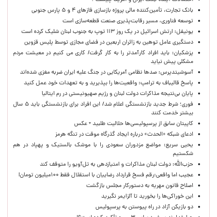
احتمالات آینده جنگ ایران و آمریکا چیست ؟
بانک تجارت، تأمین‌کننده مالی پروژه بازسازی فازهای ۴ و ۵ پارس جنوبی
توسعه فناوری، مسیر رقابت‌پذیری صنعت قطعه‌سازی است
یونیفل: ارتش اسرائیل در یک روز ۱۱۳ توپ به جنوب لبنان شلیک کرده است
دستگیری عامل توهین به زائران اربعین در فضای مجازی توسط پلیس قزوین
پزشکیان: باید افراد کارآمدتر را به کار گرفت/ کاری می کنیم در معیشت مردم
مشکلی پیش نیاید
آسوشیتدپرس: صدها نظامی آمریکایی در جنگ علیه ایران ضربه مغزی شده‌اند
پاسخ قالیباف به ترامپ: واقعیت‌ها را بپذیرید و به تعهدات خود عمل کنید
پایان بی‌نتیجه مذاکرات دولت لبنان و رژیم صهیونیستی در رم ایتالیا
فوری؛ شرط جدید بازنشستگی اعلام شد/ این افراد برای بازنشستگی باید ۵ سال
بیشتر خدمت کنند
کاپیتان سابق از پرسپولیسی‌ها حلالیت طلبید + عکس
ادعای شبکه «الحدث» درباره ایجاد گذرگاه موقت در تنگه هرمز
یحیی سریع: مواضع مزدوران سعودی را با موشک بالستیک و پهپاد در هم
شکستیم
حزب‌الله: دولت لبنان مذاکرات و امتیازدهی به تل‌آویو را متوقف کند
عجیب اما واقعی:رقم فسخ قرارداد رضاییان با استقلال فقط ۱۰۰میلیون تومان!
اصلاح قانون مهریه به دستورکار مجلس بازگشت
این خوراکی‌ها را بخورید تا آلزایمر نگیرید
دو بازیکن آزاد در راه پیوستن به پرسپولیس