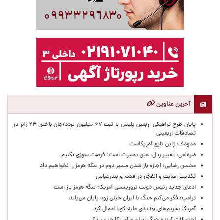
آخرین عناوین
پایان طرح ترافیکی اربعین پلیس با ثبت ۶۷ میلیون تردد/جان باختن ۲۴ زائر در
تصادفات اربعینی
مدودف: ژاپن تابع آمریکاست
ضرغامی: تغییر ریل، عین بصیرت است؛ فرصت سوزی نکنیم
محسن رضایی: اجازه باز شدن مسیر دوم در تنگه هرمز را نخواهیم داد
تکذیب اصابت و انفجار در قشم و بندرعباس
ادعای جدید رئیس دولت تروریستی آمریکا: تنگه هرمز باز است
ترامپ: فکر می‌کنم جنگ با ایران خیلی زود پایان می‌یابد
آمریکا تحریم‌های جدیدی علیه کوبا اعمال کرد