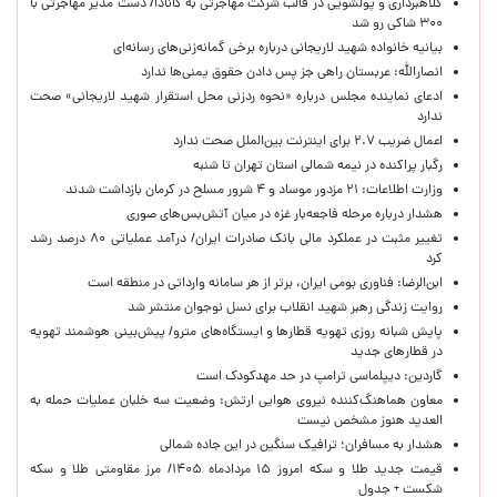
کلاهبرداری و پولشویی در قالب شرکت مهاجرتی به کانادا/ دست مدیر مهاجرتی با
۳۰۰ شاکی رو شد
بیانیه خانواده شهید لاریجانی درباره برخی گمانه‌زنی‌های رسانه‌ای
انصارالله: عربستان راهی جز پس دادن حقوق یمنی‌ها ندارد
ادعای نماینده مجلس درباره «نحوه ردزنی محل استقرار شهید لاریجانی» صحت
ندارد
اعمال ضریب ۲.۷ برای اینترنت بین‌الملل صحت ندارد
رگبار پراکنده در نیمه شمالی استان تهران تا شنبه
وزارت اطلاعات: ۲۱ مزدور موساد و ۴ شرور مسلح در کرمان بازداشت شدند
هشدار درباره مرحله فاجعه‌بار غزه در میان آتش‌بس‌های صوری
تغییر مثبت در عملکرد مالی بانک صادرات ایران/ درآمد عملیاتی ۸۰ درصد رشد
کرد
ابن‌الرضا: فناوری بومی ایران، برتر از هر سامانه وارداتی در منطقه است
روایت زندگی رهبر شهید انقلاب برای نسل نوجوان منتشر شد
پایش شبانه روزی تهویه قطارها و ایستگاه‌های مترو/ پیش‌بینی هوشمند تهویه
در قطارهای جدید
گاردین: دیپلماسی ترامپ در حد مهدکودک است
معاون هماهنگ‌کننده نیروی هوایی ارتش: وضعیت سه خلبان عملیات حمله به
العدید هنوز مشخص نیست
هشدار به مسافران؛ ترافیک سنگین در این جاده شمالی
قیمت جدید طلا و سکه امروز ۱۵ مردادماه ۱۴۰۵/ مرز مقاومتی طلا و سکه
شکست + جدول