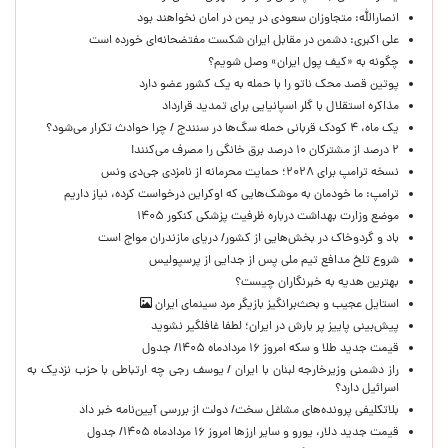
انصارالله: متجاوزان سعودی در یمن در امان نخواهند بود
علی اکبری: دشمن در مقابل ایران شکست مفتضحانه‌ای خورده است
چگونه به «کیف پول ایران» وصل شویم؟
پوتین قصد محک ناتو را با حمله به یک کشور عضو دارد
مذاکره استقلال با گلر اسپانیایی برای تمدید قرارداد
یک ماه، ۴ کودک قربانی حمله سگ‌ها در سنندج / چرا حوادث تکرار می‌شود؟
۲ درصد از مشترکان ۱۰ درصد برق خانگی را مصرف می‌کنند!
نسخه ترامپ برای ۲۰۲۸؛ حمایت محرمانه از نامزدی جی‌دی ونس
ترامپ: ما خودمان به موشک‌هایی که اوکراین درخواست کرده، نیاز داریم
موضع وزارت بهداشت درباره ظرفیت پزشکی کنکور ۱۴۰۵
باد و گردوخاک در بخش‌هایی از کشور/ دریای مازندران مواج است
شروع تلخ مدافع تیم ملی پس از جدایی از پرسپولیس
بهترین هدیه به خبرنگاران چیست؟
استایل عجیب و بحث‌برانگیز بازیگر مرد سینمای ایران
پیش‌بینی پاییز پر بارش در ایران؛ لطفا غافلگیر نشوید
قیمت جدید طلا و سکه امروز ۱۶ مردادماه ۱۴۰۵/ جدول
راز دشمنی وزیرخارجه لبنان با ایران / یوسف رجی چه ارتباطی با حزب نزدیک به
اسرائیل دارد؟
بلاتکلیفی پرونده‌های مشاغل سخت/ دولت از بررسی آیین‌نامه خبر داد
قیمت جدید دلار، یورو و سایر ارزها امروز ۱۶ مردادماه ۱۴۰۵/ جدول