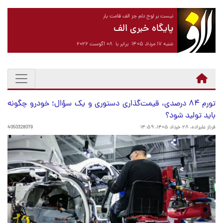
نیست بر لوح دلم جز الف قامت یار
پایگاه خبری الف
شنبه ۱۷ مرداد ۱۴۰۵ برابر با ۰۸ آگوست ۲۰۲۶
تورم ۸۴ درصدی، قیمت‌گذاری دستوری و یک سؤال؛ خودرو چگونه
باید تولید شود؟
فرناز علیزاده،
۲۸ خرداد ۱۴۰۵، ۱۴:۵۹
4050328079