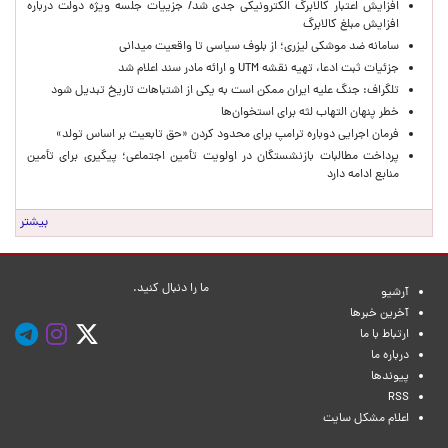
افزایش اعتبار کالابرگ الکترونیکی جدی شد/ جزییات جلسه ویژه دولت درباره
افزایش مبلغ کالابرگ
سامانه ضد موشکی لیزری؛ از بلوف سیاسی تا واقعیت میدانی
جزئیات ثبت ادعا، تهیه نقشه UTM و ارائه مادر سند اعلام شد
تلگراف: جنگ علیه ایران ممکن است به یکی از اشتباهات تاریخ تبدیل شود
خطر پنهان التهاب لثه برای استخوان‌ها
فرمان اجرایی دوباره ترامپ برای محدود کردن «حق تابعیت بر اساس تولد»
پرداخت مطالبات بازنشستگان در اولویت تأمین اجتماعی؛ پیگیری برای تأمین
منابع ادامه دارد
بیشتر
ما را دنبال کنید.
آرشیو
آخرین خبرها
ارتباط با ما
درباره ما
پیوندها
RSS
اعلام مشکل سایت