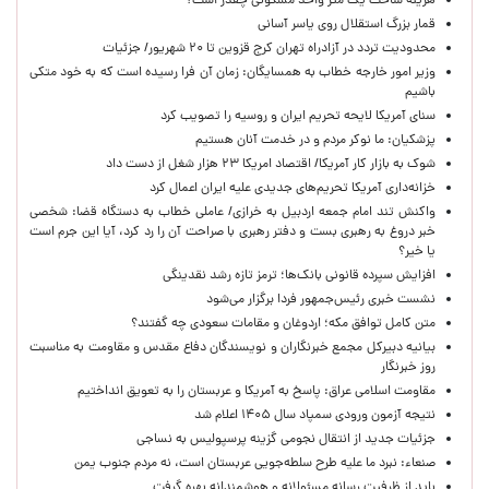
هزینه ساخت یک متر واحد مسکونی چقدر است؟
قمار بزرگ استقلال روی یاسر آسانی
محدودیت تردد در آزادراه تهران کرج قزوین تا ۲۰ شهریور/ جزئیات
وزیر امور خارجه خطاب به همسایگان: زمان آن فرا رسیده است که به خود متکی
باشیم
سنای آمریکا لایحه تحریم ایران و روسیه را تصویب کرد
پزشکیان: ما نوکر مردم و در خدمت آنان هستیم
شوک به بازار کار آمریکا/ اقتصاد امریکا ۲۳ هزار شغل از دست داد
خزانه‌داری آمریکا تحریم‌های جدیدی علیه ایران اعمال کرد
واکنش تند امام جمعه اردبیل به خرازی/ عاملی خطاب به دستگاه قضا: شخصی
خبر دروغ به رهبری بست و دفتر رهبری با صراحت آن را رد کرد، آیا این جرم است
یا خیر؟
افزایش سپرده قانونی بانک‌ها؛ ترمز تازه رشد نقدینگی
نشست خبری رئیس‌جمهور فردا برگزار می‌شود
متن کامل توافق مکه؛ اردوغان و مقامات سعودی چه گفتند؟
بیانیه دبیرکل مجمع خبرنگاران و نویسندگان دفاع مقدس و مقاومت به مناسبت
روز خبرنگار
مقاومت اسلامی عراق: پاسخ به آمریکا و عربستان را به تعویق انداختیم
نتیجه آزمون ورودی سمپاد سال ۱۴۰۵ اعلام شد
جزئیات جدید از انتقال نجومی گزینه پرسپولیس به نساجی
صنعاء: نبرد ما علیه طرح سلطه‌جویی عربستان است، نه مردم جنوب یمن
باید از ظرفیت رسانه مسئولانه و هوشمندانه بهره گرفت