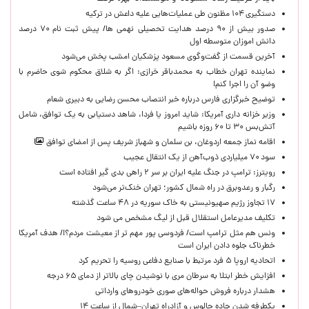
دستگیری ۱۰۴ مظنون طی عملیات‌هایی علیه داعش در ترکیه
صدور بیش از ۹۰ درصد هدایت تحصیلی نهمی ها/ پیش ثبت نام ۷۰ درصد
دانش اموزان متوسطه اول
آخرین قسمت از گفت‌وگوی مسعود پزشکیان امشب پخش می‌شود
نماینده تهران خطاب به محمدباقر خرازی: اگر به شلاق محکوم شوی حاضرم با
وضو آن را اجرا کنم!
توضیح خبرگزاری فارس درباره خبر انتصاب محسن رضایی به دبیری شعام
وزیر خزانه داری آمریکا: شاید امروز یا فردا، شاهد دستیابی به یک توافق، شامل
آتش‌بس ۳۰ تا ۶۰ روزه باشیم
اقامه نماز جمعه اردوغان، بن ‌سلمان و شهباز شریف پس از امضای توافق
سود ۷۰ میلیاردی ذوب‌آهن از یک انتقال عجیب
رویترز: ترامپ در جنگ علیه ایران بر سر ۲ راهی بدی گیر افتاده است
رگبار و رعدوبرق در راه شمال کشور؛ تهران خنک‌تر می‌شود
۱۷ تجاوز رژیم صهیونیستی به خاک سوریه در ۴۸ ساعت گذشته
تکلیف مدیرعامل استقلال قبل از لیگ مشخص می شود
ونس هم مثل ترامپ است/ فردوسی پور مهم تر از معیشت مردم؟!/ هدف آمریکا
خطرناک جلوه دادن ایران است
اتحادیه اروپا ۵ فرد مرتبط با صنایع دفاعی روسیه را تحریم کرد
افزایش خطر ابتلا به سرطان مری با نوشیدن چای بالاتر از دمای ۶۵ درجه
هشدار درباره فروش حواله‌های صوری خودروهای وارداتی
یکطرفه شدن جاده چالوس و آزادراه تهران–شمال از ساعت ۱۴