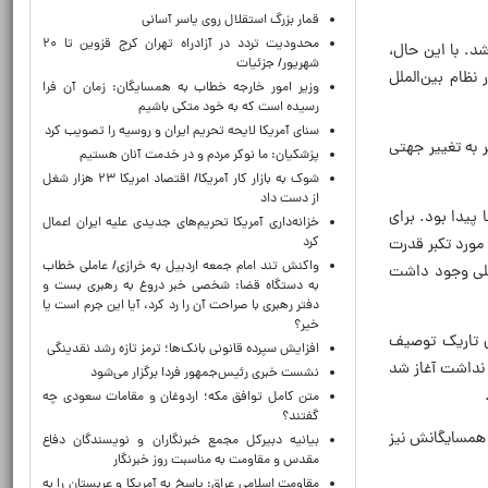
قمار بزرگ استقلال روی یاسر آسانی
محدودیت تردد در آزادراه تهران کرج قزوین تا ۲۰
د. با این حال،
شهریور/ جزئیات
نظام بین‌الملل
وزیر امور خارجه خطاب به همسایگان: زمان آن فرا
رسیده است که به خود متکی باشیم
سنای آمریکا لایحه تحریم ایران و روسیه را تصویب کرد
 به تغییر جهتی
پزشکیان: ما نوکر مردم و در خدمت آنان هستیم
شوک به بازار کار آمریکا/ اقتصاد امریکا ۲۳ هزار شغل
از دست داد
پیدا بود. برای
خزانه‌داری آمریکا تحریم‌های جدیدی علیه ایران اعمال
 مورد تکبر قدرت
کرد
واکنش تند امام جمعه اردبیل به خرازی/ عاملی خطاب
ملی وجود داشت
به دستگاه قضا: شخصی خبر دروغ به رهبری بست و
دفتر رهبری با صراحت آن را رد کرد، آیا این جرم است یا
خیر؟
یتنام را لحظه‌ای تاریک توصیف
افزایش سپرده قانونی بانک‌ها؛ ترمز تازه رشد نقدینگی
 نداشت آغاز شد
نشست خبری رئیس‌جمهور فردا برگزار می‌شود
متن کامل توافق مکه؛ اردوغان و مقامات سعودی چه
گفتند؟
د، همسایگانش نیز
بیانیه دبیرکل مجمع خبرنگاران و نویسندگان دفاع
مقدس و مقاومت به مناسبت روز خبرنگار
مقاومت اسلامی عراق: پاسخ به آمریکا و عربستان را به