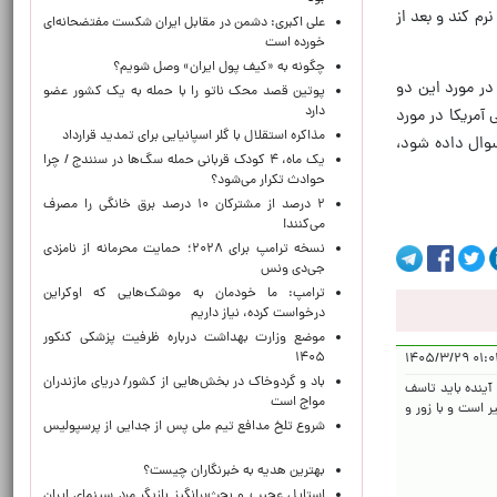
م کند و بعد از
علی اکبری: دشمن در مقابل ایران شکست مفتضحانه‌ای
خورده است
چگونه به «کیف پول ایران» وصل شویم؟
در مورد این دو
پوتین قصد محک ناتو را با حمله به یک کشور عضو
دارد
آمریکا در مورد
مذاکره استقلال با گلر اسپانیایی برای تمدید قرارداد
سوال داده شود،
یک ماه، ۴ کودک قربانی حمله سگ‌ها در سنندج / چرا
حوادث تکرار می‌شود؟
۲ درصد از مشترکان ۱۰ درصد برق خانگی را مصرف
می‌کنند!
نسخه ترامپ برای ۲۰۲۸؛ حمایت محرمانه از نامزدی
جی‌دی ونس
ترامپ: ما خودمان به موشک‌هایی که اوکراین
درخواست کرده، نیاز داریم
موضع وزارت بهداشت درباره ظرفیت پزشکی کنکور
۱۴۰۵
۰۱:۰۳:۵۴
باد و گردوخاک در بخش‌هایی از کشور/ دریای مازندران
آینده باید تاسف
مواج است
ر است و با زور و
شروع تلخ مدافع تیم ملی پس از جدایی از پرسپولیس
بهترین هدیه به خبرنگاران چیست؟
استایل عجیب و بحث‌برانگیز بازیگر مرد سینمای ایران