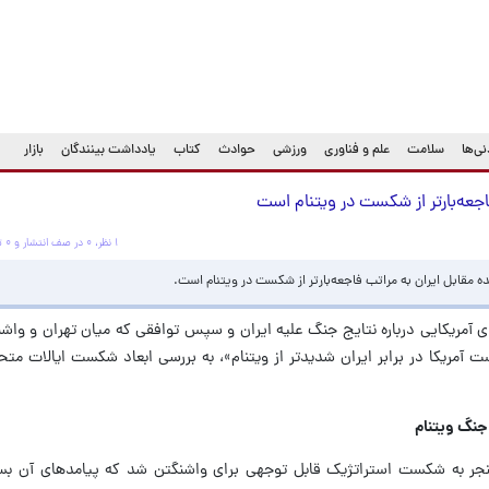
ی‌ها
سلامت
علم و فناوری
ورزشی
حوادث
کتاب
یادداشت بینندگان
بازار
جعه‌بارتر از شکست در ویتنام است
۱ نظر، ۰ در صف انتشار و ۰ تکراری یا غیرقابل انتشار
 مقابل ایران به مراتب فاجعه‌بارتر از شکست در ویتنام است.
ای آمریکایی درباره نتایج جنگ علیه ایران و سپس توافقی که میان تهران و واش
ت آمریکا در برابر ایران شدیدتر از ویتنام»، به بررسی ابعاد شکست ایالات مت
جنگ ویتنام
جر به شکست استراتژیک قابل توجهی برای واشنگتن شد که پیامدهای آن بسیار