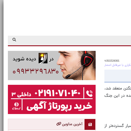
4050328065
نگتن منعقد شد،
حده در این جنگ
آخرین عناوین
 گسترده‌تر از