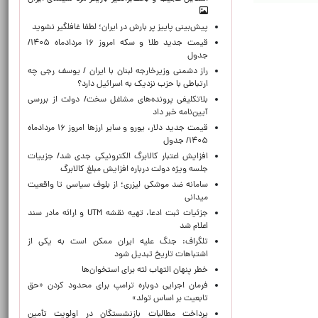
پیش‌بینی پاییز پر بارش در ایران؛ لطفا غافلگیر نشوید
قیمت جدید طلا و سکه امروز ۱۶ مردادماه ۱۴۰۵/
جدول
راز دشمنی وزیرخارجه لبنان با ایران / یوسف رجی چه
ارتباطی با حزب نزدیک به اسرائیل دارد؟
بلاتکلیفی پرونده‌های مشاغل سخت/ دولت از بررسی
آیین‌نامه خبر داد
قیمت جدید دلار، یورو و سایر ارزها امروز ۱۶ مردادماه
۱۴۰۵/ جدول
افزایش اعتبار کالابرگ الکترونیکی جدی شد/ جزییات
جلسه ویژه دولت درباره افزایش مبلغ کالابرگ
سامانه ضد موشکی لیزری؛ از بلوف سیاسی تا واقعیت
میدانی
جزئیات ثبت ادعا، تهیه نقشه UTM و ارائه مادر سند
اعلام شد
تلگراف: جنگ علیه ایران ممکن است به یکی از
اشتباهات تاریخ تبدیل شود
خطر پنهان التهاب لثه برای استخوان‌ها
فرمان اجرایی دوباره ترامپ برای محدود کردن «حق
تابعیت بر اساس تولد»
پرداخت مطالبات بازنشستگان در اولویت تأمین