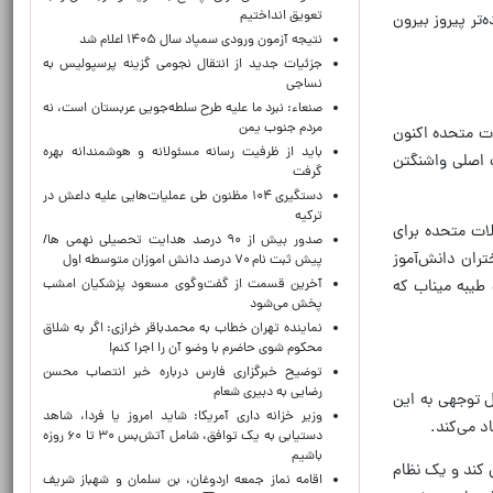
تعویق انداختیم
تر پیروز بیرون
نتیجه آزمون ورودی سمپاد سال ۱۴۰۵ اعلام شد
جزئیات جدید از انتقال نجومی گزینه پرسپولیس به
نساجی
صنعاء: نبرد ما علیه طرح سلطه‌جویی عربستان است، نه
مردم جنوب یمن
ات متحده اکنون
باید از ظرفیت رسانه مسئولانه و هوشمندانه بهره
ک اصلی واشنگتن
گرفت
دستگیری ۱۰۴ مظنون طی عملیات‌هایی علیه داعش در
ترکیه
لات متحده برای
صدور بیش از ۹۰ درصد هدایت تحصیلی نهمی ها/
تران دانش‌آموز
پیش ثبت نام ۷۰ درصد دانش اموزان متوسطه اول
 طیبه میناب که
آخرین قسمت از گفت‌وگوی مسعود پزشکیان امشب
پخش می‌شود
نماینده تهران خطاب به محمدباقر خرازی: اگر به شلاق
محکوم شوی حاضرم با وضو آن را اجرا کنم!
توضیح خبرگزاری فارس درباره خبر انتصاب محسن
رضایی به دبیری شعام
ل توجهی به این
وزیر خزانه داری آمریکا: شاید امروز یا فردا، شاهد
د می‌کند.
دستیابی به یک توافق، شامل آتش‌بس ۳۰ تا ۶۰ روزه
باشیم
ن کند و یک نظام
اقامه نماز جمعه اردوغان، بن ‌سلمان و شهباز شریف