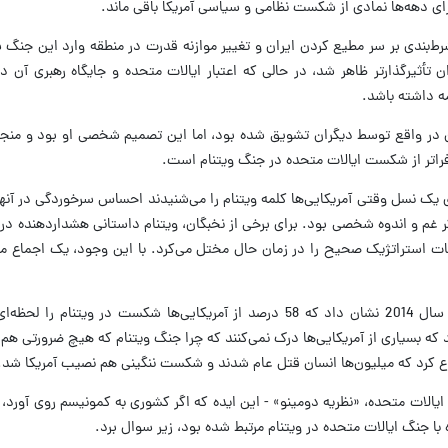
ای دهه‌ها نمادی از شکست نظامی و سیاسی آمریکا باقی ماند.
رط‌بندی بر سر مطیع کردن ایران و تغییر موازنه قدرت در منطقه وارد این جنگ ش
 تأثیرگذارتر ظاهر شد، در حالی که اعتبار ایالات متحده و جایگاه رهبری آن در 
 داشته باشد.
ن در واقع توسط دیگران تشویق شده بود، اما این تصمیم شخصی او بود و منجر
راتر از شکست ایالات متحده در جنگ ویتنام است.
 یک نسل وقتی آمریکایی‌ها کلمه ویتنام را می‌شنیدند احساس سرخوردگی در آنها 
نگر غم و اندوه شخصی بود. برای برخی از نخبگان، ویتنام داستانی هشداردهنده در
بات استراتژیک صحیح را در زمان حال مختل می‌کرد. با این وجود، یک اجماع 
یک نظرسنجی شورای امور جهانی شیکاگو در سال 2014 نشان داد که 58 درصد از آمریکایی‌ها شکست در و
د که بسیاری از آمریکایی‌ها درک نمی‌کنند که چرا جنگ ویتنام که هیچ ضرورتی هم
ع کرد که میلیون‌ها انسان قتل عام شدند و شکست ننگینی هم نصیب آمریکا شد.
خلی در دولت ایالات متحده، «نظریه دومینو» - این ایده که اگر کشوری به کمونیسم روی آور
 با جنگ ایالات متحده در ویتنام مرتبط شده بود، زیر سوال برد.