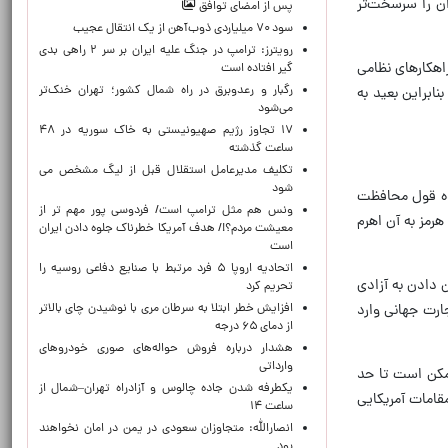
ان را سرسخت‌تر
پس از امضای توافق
سود ۷۰ میلیاردی ذوب‌آهن از یک انتقال عجیب
رویترز: ترامپ در جنگ علیه ایران بر سر ۲ راهی بدی
اهکارهای نظامی
گیر افتاده است
رگبار و رعدوبرق در راه شمال کشور؛ تهران خنک‌تر
ابراین بعید به
می‌شود
۱۷ تجاوز رژیم صهیونیستی به خاک سوریه در ۴۸
ساعت گذشته
تکلیف مدیرعامل استقلال قبل از لیگ مشخص می
شود
حده قول محافظت
ونس هم مثل ترامپ است/ فردوسی پور مهم تر از
هرمز به آن اهرم
معیشت مردم؟!/ هدف آمریکا خطرناک جلوه دادن ایران
است
اتحادیه اروپا ۵ فرد مرتبط با صنایع دفاعی روسیه را
 دادن به آزادی
تحریم کرد
ارت جهانی وارد
افزایش خطر ابتلا به سرطان مری با نوشیدن چای بالاتر
از دمای ۶۵ درجه
هشدار درباره فروش حواله‌های صوری خودروهای
وارداتی
مکن است تا حد
یکطرفه شدن جاده چالوس و آزادراه تهران–شمال از
قامات آمریکایی
ساعت ۱۴
انصارالله: متجاوزان سعودی در یمن در امان نخواهند
بود