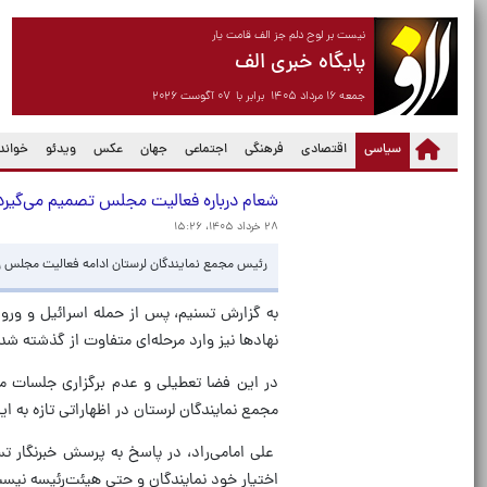
نیست بر لوح دلم جز الف قامت یار
پایگاه خبری الف
جمعه ۱۶ مرداد ۱۴۰۵ برابر با ۰۷ آگوست ۲۰۲۶
(current)
سیاسی
اقتصادی
فرهنگی
اجتماعی
جهان
عکس
ویدئو
خواندن
شعام درباره فعالیت مجلس تصمیم می‌گیرد
۲۸ خرداد ۱۴۰۵، ۱۵:۲۶
رئیس مجمع نمایندگان لرستان ادامه فعالیت مجلس را
به گزارش تسنیم، پس از حمله اسرائیل و ورود
نهادها نیز وارد مرحله‌ای متفاوت از گذشته شد
در این فضا تعطیلی و عدم برگزاری جلسات 
مجمع نمایندگان لرستان در اظهاراتی تازه به
علی امامی‌راد، در پاسخ به پرسش خبرنگار ت
اختیار خود نمایندگان و حتی هیئت‌رئیسه نی