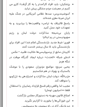
پزشکیان: باید افراد کارآمدتر را به کار گرفت/ کاری می
کنیم در معیشت مردم مشکلی پیش نیاید
آسوشیتدپرس: صدها نظامی آمریکایی در جنگ علیه
ایران ضربه مغزی شده‌اند
پاسخ قالیباف به ترامپ: واقعیت‌ها را بپذیرید و به
تعهدات خود عمل کنید
پایان بی‌نتیجه مذاکرات دولت لبنان و رژیم
صهیونیستی در رم ایتالیا
فوری؛ شرط جدید بازنشستگی اعلام شد/ این افراد برای
بازنشستگی باید ۵ سال بیشتر خدمت کنند
کاپیتان سابق از پرسپولیسی‌ها حلالیت طلبید + عکس
ادعای شبکه «الحدث» درباره ایجاد گذرگاه موقت در
تنگه هرمز
یحیی سریع: مواضع مزدوران سعودی را با موشک
بالستیک و پهپاد در هم شکستیم
حزب‌الله: دولت لبنان مذاکرات و امتیازدهی به تل‌آویو
را متوقف کند
عجیب اما واقعی:رقم فسخ قرارداد رضاییان با استقلال
فقط ۱۰۰میلیون تومان!
اصلاح قانون مهریه به دستورکار مجلس بازگشت
این خوراکی‌ها را بخورید تا آلزایمر نگیرید
دو بازیکن آزاد در راه پیوستن به پرسپولیس