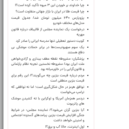
چرا خداوند بر خوردن این ۳ میوه تأکید کرده است؟!
چرا قیمت طلا در ایران با بازار جهانی متفاوت است؟
پژوپارس ۶۴۰ میلیون تومان شد/ جدول قیمت
مدل‌های مختلف خودرو
درخواست یک نماینده مجلس از قالیباف درباره قانون
مهریه
کویت دستور تعطیلی تنها مدرسه ایرانی را صادر کرد
یک‌ سوم صهیونیست‌ها در برابر حملات موشکی بی
دفاع هستند
پزشکیان: مشروطه نقطه عطف بیداری و آزادی‌خواهی
ملت ایران بود/ مشروطه نخستین تجربه نظام پارلمانی
و قانون‌گرایی را در خاورمیانه بود
مردم درباره قیمت بنزین چه می‌گویند؟/ این رقم برای
قیمت بنزین منطقی است
توافق هرمز در حال شکل‌گیری است؛ اما نه توافقی که
ترامپ می‌خواست
دردسر همزمان آمریکا و اوکراین با ته کشیدن موشک
های پاتریوت
آیا بنزین گران می‌شود؟/ نماینده مجلس: در شرایط
جنگی افزایش قیمت بنزین پیامدهای گسترده اجتماعی
و امنیتی خواهد داشت
اول اینترنت، حالا آب و برق؟!