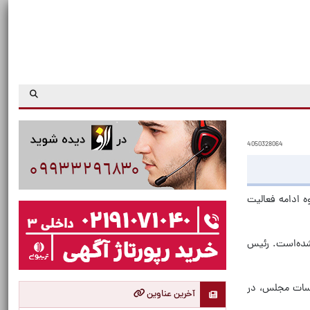
4050328064
ه ادامه فعالیت
شده‌است. رئیس
لسات مجلس، در
آخرین عناوین