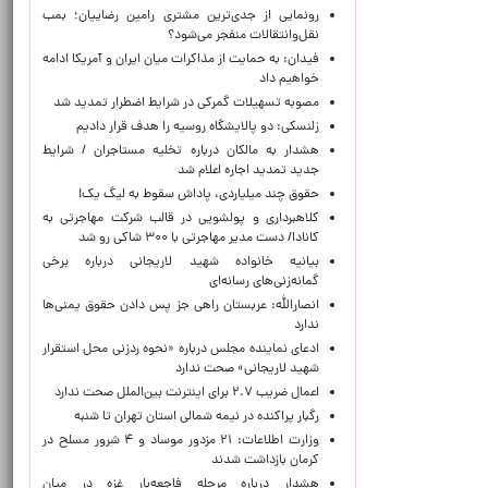
رونمایی از جدی‌ترین مشتری رامین رضاییان؛ بمب
نقل‌وانتقالات منفجر می‌شود؟
فیدان: به حمایت از مذاکرات میان ایران و آمریکا ادامه
خواهیم داد
مصوبه تسهیلات گمرکی در شرایط اضطرار تمدید شد
زلنسکی: دو پالایشگاه روسیه را هدف قرار دادیم
هشدار به مالکان درباره تخلیه مستاجران / شرایط
جدید تمدید اجاره اعلام شد
حقوق چند میلیاردی، پاداش سقوط به لیگ یک!
کلاهبرداری و پولشویی در قالب شرکت مهاجرتی به
کانادا/ دست مدیر مهاجرتی با ۳۰۰ شاکی رو شد
بیانیه خانواده شهید لاریجانی درباره برخی
گمانه‌زنی‌های رسانه‌ای
انصارالله: عربستان راهی جز پس دادن حقوق یمنی‌ها
ندارد
ادعای نماینده مجلس درباره «نحوه ردزنی محل استقرار
شهید لاریجانی» صحت ندارد
اعمال ضریب ۲.۷ برای اینترنت بین‌الملل صحت ندارد
رگبار پراکنده در نیمه شمالی استان تهران تا شنبه
وزارت اطلاعات: ۲۱ مزدور موساد و ۴ شرور مسلح در
کرمان بازداشت شدند
هشدار درباره مرحله فاجعه‌بار غزه در میان