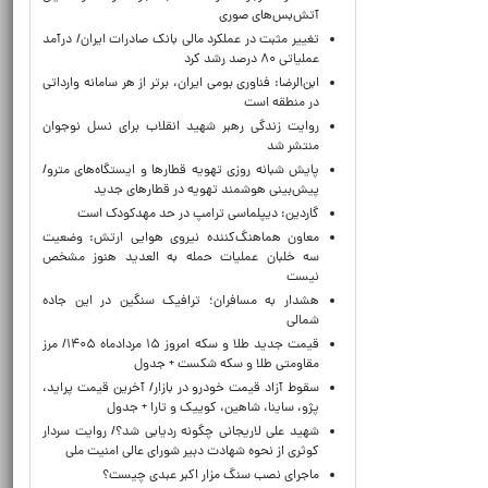
آتش‌بس‌های صوری
تغییر مثبت در عملکرد مالی بانک صادرات ایران/ درآمد
عملیاتی ۸۰ درصد رشد کرد
ابن‌الرضا: فناوری بومی ایران، برتر از هر سامانه وارداتی
در منطقه است
روایت زندگی رهبر شهید انقلاب برای نسل نوجوان
منتشر شد
پایش شبانه روزی تهویه قطارها و ایستگاه‌های مترو/
پیش‌بینی هوشمند تهویه در قطارهای جدید
گاردین: دیپلماسی ترامپ در حد مهدکودک است
معاون هماهنگ‌کننده نیروی هوایی ارتش: وضعیت
سه خلبان عملیات حمله به العدید هنوز مشخص
نیست
هشدار به مسافران؛ ترافیک سنگین در این جاده
شمالی
قیمت جدید طلا و سکه امروز ۱۵ مردادماه ۱۴۰۵/ مرز
مقاومتی طلا و سکه شکست + جدول
سقوط آزاد قیمت خودرو در بازار/ آخرین قیمت پراید،
پژو، ساینا، شاهین، کوییک و تارا + جدول
شهید علی لاریجانی چگونه ردیابی شد؟/ روایت سردار
کوثری از نحوه شهادت دبیر شورای عالی امنیت ملی
ماجرای نصب سنگ مزار اکبر عبدی چیست؟