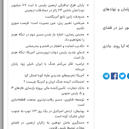
پایان طرح ترافیکی اربعین پلیس با ثبت ۶۷ میلیون
لمان و نهادهای
تردد/جان باختن ۲۴ زائر در تصادفات اربعینی
مدودف: ژاپن تابع آمریکاست
ضرغامی: تغییر ریل، عین بصیرت است؛ فرصت سوزی
ور نیز در فضای
نکنیم
محسن رضایی: اجازه باز شدن مسیر دوم در تنگه هرمز
را نخواهیم داد
 آیا روند عادی
تکذیب اصابت و انفجار در قشم و بندرعباس
ادعای جدید رئیس دولت تروریستی آمریکا: تنگه هرمز
باز است
ترامپ: فکر می‌کنم جنگ با ایران خیلی زود پایان
می‌یابد
آمریکا تحریم‌های جدیدی علیه کوبا اعمال کرد
احتمالات آینده جنگ ایران و آمریکا چیست ؟
بانک تجارت، تأمین‌کننده مالی پروژه بازسازی فازهای ۴
و ۵ پارس جنوبی
توسعه فناوری، مسیر رقابت‌پذیری صنعت قطعه‌سازی
است
یونیفل: ارتش اسرائیل در یک روز ۱۱۳ توپ به جنوب
لبنان شلیک کرده است
دستگیری عامل توهین به زائران اربعین در فضای
مجازی توسط پلیس قزوین