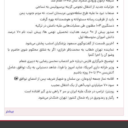
نتیجه آزمون ورودی سمپاد سال ۱۴۰۵ اعلام شد
جزئیات جدید از انتقال نجومی گزینه پرسپولیس به نساجی
صنعاء: نبرد ما علیه طرح سلطه‌جویی عربستان است، نه مردم جنوب یمن
باید از ظرفیت رسانه مسئولانه و هوشمندانه بهره گرفت
دستگیری ۱۰۴ مظنون طی عملیات‌هایی علیه داعش در ترکیه
صدور بیش از ۹۰ درصد هدایت تحصیلی نهمی ها/ پیش ثبت نام ۷۰ درصد
دانش اموزان متوسطه اول
آخرین قسمت از گفت‌وگوی مسعود پزشکیان امشب پخش می‌شود
نماینده تهران خطاب به محمدباقر خرازی: اگر به شلاق محکوم شوی حاضرم با
وضو آن را اجرا کنم!
توضیح خبرگزاری فارس درباره خبر انتصاب محسن رضایی به دبیری شعام
وزیر خزانه داری آمریکا: شاید امروز یا فردا، شاهد دستیابی به یک توافق، شامل
آتش‌بس ۳۰ تا ۶۰ روزه باشیم
اقامه نماز جمعه اردوغان، بن ‌سلمان و شهباز شریف پس از امضای توافق
سود ۷۰ میلیاردی ذوب‌آهن از یک انتقال عجیب
رویترز: ترامپ در جنگ علیه ایران بر سر ۲ راهی بدی گیر افتاده است
رگبار و رعدوبرق در راه شمال کشور؛ تهران خنک‌تر می‌شود
بیشتر