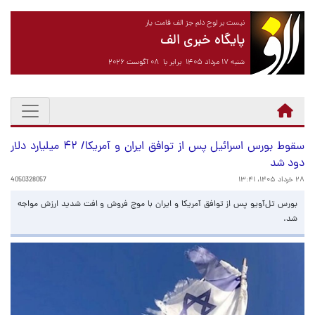
نیست بر لوح دلم جز الف قامت یار
پایگاه خبری الف
شنبه ۱۷ مرداد ۱۴۰۵ برابر با ۰۸ آگوست ۲۰۲۶
سقوط بورس اسرائیل پس از توافق ایران و آمریکا/ ۴۲ میلیارد دلار
دود شد
۲۸ خرداد ۱۴۰۵، ۱۳:۴۱
4050328057
بورس تل‌آویو پس از توافق آمریکا و ایران با موج فروش و افت شدید ارزش مواجه
شد.