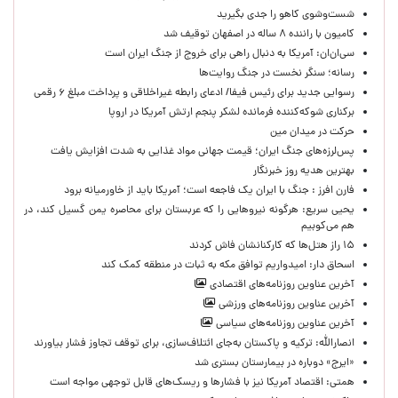
شست‌وشوی کاهو را جدی بگیرید
کامیون با راننده ۸ ساله در اصفهان توقیف شد
سی‌ان‌ان: آمریکا به دنبال راهی برای خروج از جنگ ایران است
رسانه؛ سنگر نخست در جنگ روایت‌ها
رسوایی جدید برای رئیس فیفا/ ادعای رابطه غیراخلاقی و پرداخت مبلغ ۶ رقمی
برکناری شوکه‌کننده فرمانده لشکر پنجم ارتش آمریکا در اروپا
حركت در ميدان مين
پس‌لرزه‌های جنگ ایران؛ قیمت جهانی مواد غذایی به شدت افزایش یافت
بهترین هدیه روز خبرنگار
فارن افرز : جنگ با ایران یک فاجعه است؛ آمریکا باید از خاورمیانه برود
یحیی سریع: هرگونه نیروهایی را که عربستان برای محاصره یمن گسیل کند، در
هم می‌کوبیم
۱۵ راز هتل‌ها که کارکنانشان فاش کردند
اسحاق دار: امیدواریم توافق مکه به ثبات در منطقه کمک کند
آخرین عناوین روزنامه‌های اقتصادی
آخرین عناوین روزنامه‌های ورزشی
آخرین عناوین روزنامه‌های سیاسی
انصارالله: ترکیه و پاکستان به‌جای ائتلاف‌سازی، برای توقف تجاوز فشار بیاورند
«ایرج» دوباره در بیمارستان بستری شد
همتی: اقتصاد آمریکا نیز با فشارها و ریسک‌های قابل توجهی مواجه است