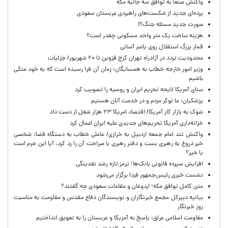
واکنش صنعا به توافق سه جانبه مکه
پرده‌ای جدید از شکست‌های راهبردی عربستان سعودی
صورت جدید مسئله جنگ؟!
هزینه ساخت یک متر واحد مسکونی چقدر است؟
قمار بزرگ استقلال روی یاسر آسانی
محدودیت تردد در آزادراه تهران کرج قزوین تا ۲۰ شهریور/ جزئیات
وزیر امور خارجه خطاب به همسایگان: زمان آن فرا رسیده است که به خود متکی
باشیم
سنای آمریکا لایحه تحریم ایران و روسیه را تصویب کرد
پزشکیان: ما نوکر مردم و در خدمت آنان هستیم
شوک به بازار کار آمریکا/ اقتصاد امریکا ۲۳ هزار شغل از دست داد
خزانه‌داری آمریکا تحریم‌های جدیدی علیه ایران اعمال کرد
واکنش تند امام جمعه اردبیل به خرازی/ عاملی خطاب به دستگاه قضا: شخصی
خبر دروغ به رهبری بست و دفتر رهبری با صراحت آن را رد کرد، آیا این جرم است
یا خیر؟
افزایش سپرده قانونی بانک‌ها؛ ترمز تازه رشد نقدینگی
نشست خبری رئیس‌جمهور فردا برگزار می‌شود
متن کامل توافق مکه؛ اردوغان و مقامات سعودی چه گفتند؟
بیانیه دبیرکل مجمع خبرنگاران و نویسندگان دفاع مقدس و مقاومت به مناسبت
روز خبرنگار
مقاومت اسلامی عراق: پاسخ به آمریکا و عربستان را به تعویق انداختیم