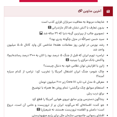
آخرین عناوین
شایعات مربوط به معافیت سربازان فراری کذب است
بدون تعارف با آتش نشان فداکار مازندرانی
تصویری جالب از پیرترین گربه دنیا که ۳۱ ساله شد
سید حسن نصرالله در منزل چگونه پدری بود؟
رشد بورس در اولین روز معاملات هفته/ شاخص کل وارد کانال ۵.۵ میلیون
واحد شد
ترامپ: تورم ایران که قبل از جنگ ۵ درصد بود را الان به ۳۰۰ درصد رسانده‌ایم!/
واکنش بانک مرکزی را ببینید
ژاپن با افزایش توان نظامی خود به دنبال چیست؟
چاک شومر: جنگ ایران اشتغال آمریکا را تخریب کرد؛ ترامپ از کدام سیاره
آمده؟!
معرفی ۵ مدل لپ تاپ Core i۷ زیر ۲۰۰ میلیون تومان
استعلام سوابق چک برگشتی؛ تمام روش ها همراه با توضیح
یراق درب ریلی
پنتاگون دسترسی وزیر سابق نیروی هوایی آمریکا را قطع کرد
جو کنت: افسانه‌ای که می‌گوید ایران پر از تروریست و حامی آن است، دروغ
است؛ داعش و القاعده تروریست هستند نه شیعیان!
افشای رسوایی جاسوسی سازمان ملل برای رژیم صهیونیستی