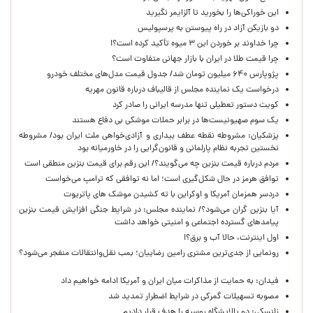
این خوراکی‌ها را بخورید تا آلزایمر نگیرید
دو بازیکن آزاد در راه پیوستن به پرسپولیس
چرا خداوند بر خوردن این ۳ میوه تأکید کرده است؟!
چرا قیمت طلا در ایران با بازار جهانی متفاوت است؟
پژوپارس ۶۴۰ میلیون تومان شد/ جدول قیمت مدل‌های مختلف خودرو
درخواست یک نماینده مجلس از قالیباف درباره قانون مهریه
کویت دستور تعطیلی تنها مدرسه ایرانی را صادر کرد
یک‌ سوم صهیونیست‌ها در برابر حملات موشکی بی دفاع هستند
پزشکیان: مشروطه نقطه عطف بیداری و آزادی‌خواهی ملت ایران بود/ مشروطه
نخستین تجربه نظام پارلمانی و قانون‌گرایی را در خاورمیانه بود
مردم درباره قیمت بنزین چه می‌گویند؟/ این رقم برای قیمت بنزین منطقی است
توافق هرمز در حال شکل‌گیری است؛ اما نه توافقی که ترامپ می‌خواست
دردسر همزمان آمریکا و اوکراین با ته کشیدن موشک های پاتریوت
آیا بنزین گران می‌شود؟/ نماینده مجلس: در شرایط جنگی افزایش قیمت بنزین
پیامدهای گسترده اجتماعی و امنیتی خواهد داشت
اول اینترنت، حالا آب و برق؟!
رونمایی از جدی‌ترین مشتری رامین رضاییان؛ بمب نقل‌وانتقالات منفجر می‌شود؟
فیدان: به حمایت از مذاکرات میان ایران و آمریکا ادامه خواهیم داد
مصوبه تسهیلات گمرکی در شرایط اضطرار تمدید شد
زلنسکی: دو پالایشگاه روسیه را هدف قرار دادیم