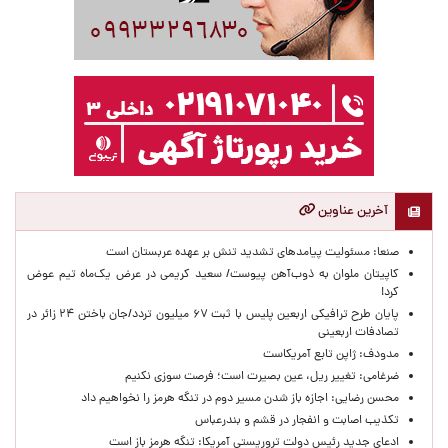
آخرین عناوین
صنعا: مسئولیت پیامدهای تشدید تنش بر عهده عربستان است
کاپیتان ملوان به ذوب‌آهن پیوست/ سعید کریمی در عرض یک‌ماه تیم عوض
کرد!
پایان طرح ترافیکی اربعین پلیس با ثبت ۶۷ میلیون تردد/جان باختن ۲۴ زائر در
تصادفات اربعینی
مدودف: ژاپن تابع آمریکاست
ضرغامی: تغییر ریل، عین بصیرت است؛ فرصت سوزی نکنیم
محسن رضایی: اجازه باز شدن مسیر دوم در تنگه هرمز را نخواهیم داد
تکذیب اصابت و انفجار در قشم و بندرعباس
ادعای جدید رئیس دولت تروریستی آمریکا: تنگه هرمز باز است