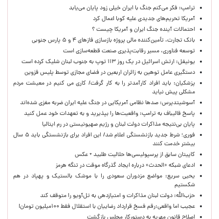
ترامپ: فکر می‌کنم جنگ با ایران خیلی زود پایان می‌یابد
آمریکا تحریم‌های جدیدی علیه کوبا اعمال کرد
احتمالات آینده جنگ ایران و آمریکا چیست ؟
بانک تجارت، تأمین‌کننده مالی پروژه بازسازی فازهای ۴ و ۵ پارس جنوبی
توسعه فناوری، مسیر رقابت‌پذیری صنعت قطعه‌سازی است
یونیفل: ارتش اسرائیل در یک روز ۱۱۳ توپ به جنوب لبنان شلیک کرده است
دستگیری عامل توهین به زائران اربعین در فضای مجازی توسط پلیس قزوین
پزشکیان: باید افراد کارآمدتر را به کار گرفت/ کاری می کنیم در معیشت مردم
مشکلی پیش نیاید
آسوشیتدپرس: صدها نظامی آمریکایی در جنگ علیه ایران ضربه مغزی شده‌اند
پاسخ قالیباف به ترامپ: واقعیت‌ها را بپذیرید و به تعهدات خود عمل کنید
پایان بی‌نتیجه مذاکرات دولت لبنان و رژیم صهیونیستی در رم ایتالیا
فوری؛ شرط جدید بازنشستگی اعلام شد/ این افراد برای بازنشستگی باید ۵ سال
بیشتر خدمت کنند
کاپیتان سابق از پرسپولیسی‌ها حلالیت طلبید + عکس
ادعای شبکه «الحدث» درباره ایجاد گذرگاه موقت در تنگه هرمز
یحیی سریع: مواضع مزدوران سعودی را با موشک بالستیک و پهپاد در هم
شکستیم
حزب‌الله: دولت لبنان مذاکرات و امتیازدهی به تل‌آویو را متوقف کند
عجیب اما واقعی:رقم فسخ قرارداد رضاییان با استقلال فقط ۱۰۰میلیون تومان!
اصلاح قانون مهریه به دستورکار مجلس بازگشت