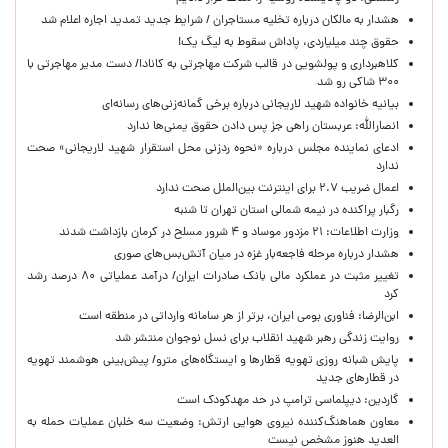
هشدار به مالکان درباره تخلیه مستاجران / شرایط جدید تمدید اجاره اعلام شد
حقوق چند میلیاردی، پاداش سقوط به لیگ یک!
کلاهبرداری و پولشویی در قالب شرکت مهاجرتی به کانادا/ دست مدیر مهاجرتی با
۳۰۰ شاکی رو شد
بیانیه خانواده شهید لاریجانی درباره برخی گمانه‌زنی‌های رسانه‌ای
انصارالله: عربستان راهی جز پس دادن حقوق یمنی‌ها ندارد
ادعای نماینده مجلس درباره «نحوه ردزنی محل استقرار شهید لاریجانی» صحت
ندارد
اعمال ضریب ۲.۷ برای اینترنت بین‌الملل صحت ندارد
رگبار پراکنده در نیمه شمالی استان تهران تا شنبه
وزارت اطلاعات: ۲۱ مزدور موساد و ۴ شرور مسلح در کرمان بازداشت شدند
هشدار درباره مرحله فاجعه‌بار غزه در میان آتش‌بس‌های صوری
تغییر مثبت در عملکرد مالی بانک صادرات ایران/ درآمد عملیاتی ۸۰ درصد رشد
کرد
ابن‌الرضا: فناوری بومی ایران، برتر از هر سامانه وارداتی در منطقه است
روایت زندگی رهبر شهید انقلاب برای نسل نوجوان منتشر شد
پایش شبانه روزی تهویه قطارها و ایستگاه‌های مترو/ پیش‌بینی هوشمند تهویه
در قطارهای جدید
گاردین: دیپلماسی ترامپ در حد مهدکودک است
معاون هماهنگ‌کننده نیروی هوایی ارتش: وضعیت سه خلبان عملیات حمله به
العدید هنوز مشخص نیست