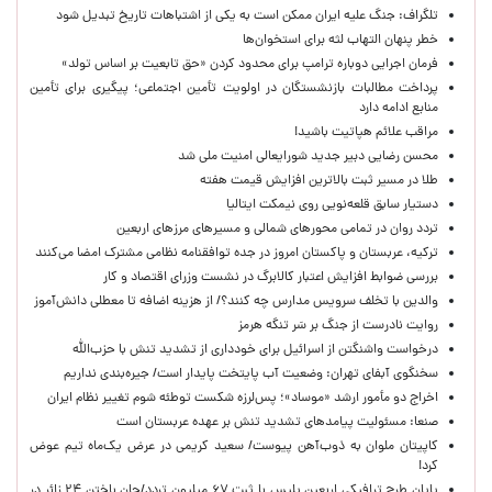
تلگراف: جنگ علیه ایران ممکن است به یکی از اشتباهات تاریخ تبدیل شود
خطر پنهان التهاب لثه برای استخوان‌ها
فرمان اجرایی دوباره ترامپ برای محدود کردن «حق تابعیت بر اساس تولد»
پرداخت مطالبات بازنشستگان در اولویت تأمین اجتماعی؛ پیگیری برای تأمین
منابع ادامه دارد
مراقب علائم هپاتیت باشید!
محسن رضایی دبیر جدید شورایعالی امنیت ملی شد
طلا در مسیر ثبت بالاترین افزایش قیمت هفته
دستیار سابق قلعه‌نویی روی نیمکت ایتالیا
تردد روان در تمامی محورهای شمالی و مسیرهای مرزهای اربعین
ترکیه، عربستان و پاکستان امروز در جده توافقنامه نظامی مشترک امضا می‌کنند
بررسی ضوابط افزایش اعتبار کالابرگ در نشست وزرای اقتصاد و کار
والدین با تخلف سرویس مدارس چه کنند؟/ از هزینه اضافه تا معطلی دانش‌آموز
روایت نادرست از جنگ بر سَر تنگه هرمز
درخواست واشنگتن از اسرائیل برای خودداری از تشدید تنش با حزب‌الله
سخنگوی آبفای تهران: وضعیت آب پایتخت پایدار است/ جیره‌بندی نداریم
اخراج دو مأمور ارشد «موساد»؛ پس‌لرزه شکست توطئه شوم تغییر نظام ایران
صنعا: مسئولیت پیامدهای تشدید تنش بر عهده عربستان است
کاپیتان ملوان به ذوب‌آهن پیوست/ سعید کریمی در عرض یک‌ماه تیم عوض
کرد!
پایان طرح ترافیکی اربعین پلیس با ثبت ۶۷ میلیون تردد/جان باختن ۲۴ زائر در