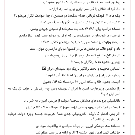
پوتین قصد محک ناتو را با حمله به یک کشور عضو دارد
مذاکره استقلال با گلر اسپانیایی برای تمدید قرارداد
یک ماه، ۴ کودک قربانی حمله سگ‌ها در سنندج / چرا حوادث تکرار می‌شود؟
۲ درصد از مشترکان ۱۰ درصد برق خانگی را مصرف می‌کنند!
نسخه ترامپ برای ۲۰۲۸؛ حمایت محرمانه از نامزدی جی‌دی ونس
ترامپ: ما خودمان به موشک‌هایی که اوکراین درخواست کرده، نیاز داریم
موضع وزارت بهداشت درباره ظرفیت پزشکی کنکور ۱۴۰۵
باد و گردوخاک در بخش‌هایی از کشور/ دریای مازندران مواج است
شروع تلخ مدافع تیم ملی پس از جدایی از پرسپولیس
بهترین هدیه به خبرنگاران چیست؟
استایل عجیب و بحث‌برانگیز بازیگر مرد سینمای ایران
پیش‌بینی پاییز پر بارش در ایران؛ لطفا غافلگیر نشوید
قیمت جدید طلا و سکه امروز ۱۶ مردادماه ۱۴۰۵/ جدول
راز دشمنی وزیرخارجه لبنان با ایران / یوسف رجی چه ارتباطی با حزب نزدیک به
اسرائیل دارد؟
بلاتکلیفی پرونده‌های مشاغل سخت/ دولت از بررسی آیین‌نامه خبر داد
قیمت جدید دلار، یورو و سایر ارزها امروز ۱۶ مردادماه ۱۴۰۵/ جدول
افزایش اعتبار کالابرگ الکترونیکی جدی شد/ جزییات جلسه ویژه دولت درباره
افزایش مبلغ کالابرگ
سامانه ضد موشکی لیزری؛ از بلوف سیاسی تا واقعیت میدانی
جزئیات ثبت ادعا، تهیه نقشه UTM و ارائه مادر سند اعلام شد