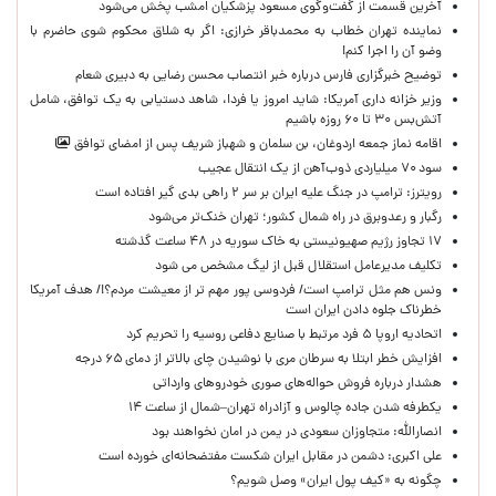
آخرین قسمت از گفت‌وگوی مسعود پزشکیان امشب پخش می‌شود
نماینده تهران خطاب به محمدباقر خرازی: اگر به شلاق محکوم شوی حاضرم با
وضو آن را اجرا کنم!
توضیح خبرگزاری فارس درباره خبر انتصاب محسن رضایی به دبیری شعام
وزیر خزانه داری آمریکا: شاید امروز یا فردا، شاهد دستیابی به یک توافق، شامل
آتش‌بس ۳۰ تا ۶۰ روزه باشیم
اقامه نماز جمعه اردوغان، بن ‌سلمان و شهباز شریف پس از امضای توافق
سود ۷۰ میلیاردی ذوب‌آهن از یک انتقال عجیب
رویترز: ترامپ در جنگ علیه ایران بر سر ۲ راهی بدی گیر افتاده است
رگبار و رعدوبرق در راه شمال کشور؛ تهران خنک‌تر می‌شود
۱۷ تجاوز رژیم صهیونیستی به خاک سوریه در ۴۸ ساعت گذشته
تکلیف مدیرعامل استقلال قبل از لیگ مشخص می شود
ونس هم مثل ترامپ است/ فردوسی پور مهم تر از معیشت مردم؟!/ هدف آمریکا
خطرناک جلوه دادن ایران است
اتحادیه اروپا ۵ فرد مرتبط با صنایع دفاعی روسیه را تحریم کرد
افزایش خطر ابتلا به سرطان مری با نوشیدن چای بالاتر از دمای ۶۵ درجه
هشدار درباره فروش حواله‌های صوری خودروهای وارداتی
یکطرفه شدن جاده چالوس و آزادراه تهران–شمال از ساعت ۱۴
انصارالله: متجاوزان سعودی در یمن در امان نخواهند بود
علی اکبری: دشمن در مقابل ایران شکست مفتضحانه‌ای خورده است
چگونه به «کیف پول ایران» وصل شویم؟