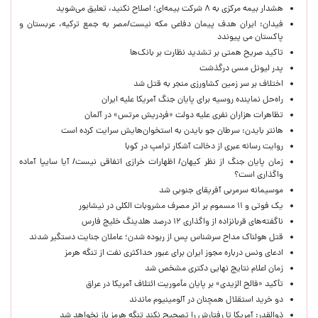
هشدار بیمه مرکزی به ۸ شرکت بیمه‌ای؛ اصلاح نکنید، تعلیق می‌شوید
فیدان: ایران هدف پیمان دفاعی مکه نیست/مصر به جمع ترکیه، عربستان و
پاکستان می پیوندد
تاکید صریح همتی بر تشدید نظارت بر بانک‌ها
پدر لیونل مسی درگذشت
اختلاف بر سر زمین کشاورزی منجر به قتل شد
راه‌حل نماینده روسیه برای پایان جنگ آمریکا علیه ایران
تظاهرات هزاران نفری علیه دولت «فردریش مرتس» در آلمان
هانتر بایدن: سرطان جو بایدن به استخوان‌هایش سرایت کرده است
روایت رسانه عبری از دخالت آشکار ترامپ در کوبا
زمان پایان جنگ از نظر کیهان/ اظهارات خرازی اتفاقی نیست/ آیا سایپا آماده
واگذاری است؟
موسیمانه سرمربی آفریقای جنوبی شد
یک فوتی و ۱۱ مسموم بر اثر مصرف مشروبات الکلی در نیشابور
ناگفته‌های قربانزاده از واگذاری ۱۲ درصد هلدینگ خلیج فارس
قتل هولناک مداح سرشناس پس از ربوده شدن؛ عاملان جنایت دستگیر شدند
ادعای ونس درباره مجوز ایران برای عبور حداکثری نفت از تنگه هرمز
زمان اعلام نتایج نهایی دکتری مشخص شد
تأکید «فالح الزیدی» بر پایان مأموریت ائتلاف آمریکا در عراق
دو خرید استقلال همچنان در آلومینیوم ماندند
ذوالقدر: آمریکا تا رفتارش را تصحیح نکند تنگه هرمز باز نخواهد شد