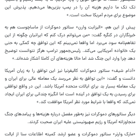
تک تک ما داریم هزینه آن را در پمپ بنزین‌ها می‌دهیم. پذیرش این
موضوع برای مردم آمریکا سخت است.»
پیش از این هم، «الیزابت وارن» سناتور دموکرات از ماساچوست هم به
خبرنگاران در کنگره گفت: «من می‌توانم درک کنم که ایرانیان چگونه از این
تفاهم‌نامه سود می‌برد اما واقعا نمی‌بینم که این توافق چه کمکی به حتی
یک خانواده آمریکایی می‌کند. رئیس‌جمهور ترامپ هرگز نتوانست توضیح
دهد چرا وارد این جنگ شد اما حالا هزینه‌های آن کاملا آشکار شده‌اند.»
«آدام شیف» سناتور دموکرات کالیفرنیا نیز این توافق را به زیان آمریکا
دانست و گفت: «این توافق به نظر می‌رسد یک معامله عالی برای ایران و
یک معامله بسیار بد برای ایالات متحده آمریکا باشد. این در واقع توافقی
برای رسیدن به یک توافق در آینده است اما انگیزه چندانی برای ایران ایجاد
نمی‌کند که واقعا با شرایط مورد نظر آمریکا موافقت کند.»
دیگر سناتورهای دموکرات نیز به‌طور مفصل درباره هزینه‌ها و پیامدهای جنگ
متجاوزانه آمریکا و رژیم صهیونیستی علیه ایران صحبت کردند.
«مارک وارنر» سناتور دموکرات و عضو ارشد کمیته اطلاعات سنا از ایالت