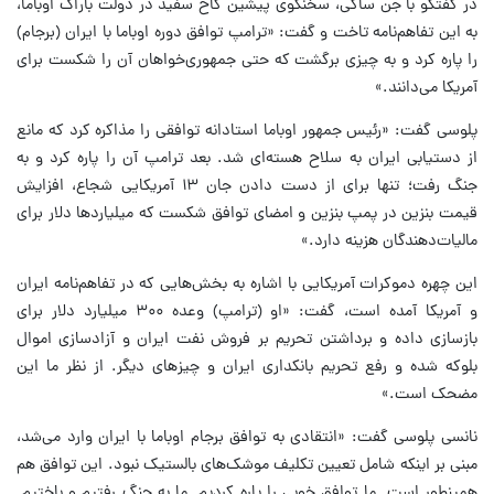
در گفتگو با جن ساکی، سخنگوی پیشین کاخ سفید در دولت باراک اوباما،
به این تفاهم‌نامه تاخت و گفت: «ترامپ توافق دوره اوباما با ایران (برجام)
را پاره کرد و به چیزی برگشت که حتی جمهوری‌خواهان آن را شکست برای
آمریکا می‌دانند.»
پلوسی گفت: «رئیس جمهور اوباما استادانه توافقی را مذاکره کرد که مانع
از دستیابی ایران به سلاح هسته‌ای شد. بعد ترامپ آن را پاره کرد و به
جنگ رفت؛ تنها برای از دست دادن جان ۱۳ آمریکایی شجاع، افزایش
قیمت بنزین در پمپ بنزین و امضای توافق شکست که میلیاردها دلار برای
مالیات‌دهندگان هزینه دارد.»
این چهره دموکرات آمریکایی با اشاره به بخش‌هایی که در تفاهم‌نامه ایران
و آمریکا آمده است، گفت: «او (ترامپ) وعده ۳۰۰ میلیارد دلار برای
بازسازی داده و برداشتن تحریم بر فروش نفت ایران و آزادسازی اموال
بلوکه شده و رفع تحریم بانکداری ایران و چیزهای دیگر. از نظر ما این
مضحک است.»
نانسی پلوسی گفت: «انتقادی به توافق برجام اوباما با ایران وارد می‌شد،
مبنی بر اینکه شامل تعیین تکلیف موشک‌های بالستیک نبود. این توافق هم
همینطور است. ما توافق خوبی را پاره کردیم. ما به جنگ رفتیم و باختیم.