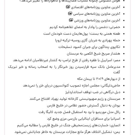
هوش مصنوعی چگونه عملیات فضاپیماها و ماهواره‌ها را تغییر می‌دهد؟
آخرین عناوین روزنامه‌های اقتصادی
آخرین عناوین روزنامه‌های سیاسی
آخرین عناوین روزنامه‌های ورزشی
حضرتی: دشمن را وادار به امضای تفاهم‌نامه کردیم
طعنه همتی به بسنت؛ پول‌هایمان دست خودمان است
حمله پهپادی به شریان گازی روسیه-ترکیه-اروپا
تکاپوی پنتاگون برای جبران کمبود تسلیحات
هشدار صریح شیخ الکعبی به عربستان
مصر: اسراییل با طفره رفتن از طرح ترامپ به کشتار غیرنظامیان ادامه می‌دهد
مدیرعامل بانک سپه فرارسیدن روز خبرنگار را به اصحاب رسانه و خبر تبریک
گفت
از دیوارهای ۲۰۱۹ تا پیمان مکه
حاجی‌دلیگانی: مجلس اجازه تصویب کنوانسیون دریای خزر را نمی‌دهد
دبل درگاهی در شب توقف استانداردلیژ
صربستان و رژیم صهیونیستی کارخانه تولید پهپاد افتتاح می‌کنند
یونان به دنبال گسترش حضور نظامی در خلیج فارس
رئال مدل مورینیو با برد به استقبال فصل جدید لالیگا رفت
اسپانیا برای مسافران ایتالیایی بازرسی مرزی وضع کرد
انصاری: خسارت‌های زیست‌محیطی جنگ در خلیج فارس را مطالبه‌ می‌کنیم
یمن: تشکیل ائتلاف هرگز مانع مجازات عربستان به خاطر جنایاتش نمی‌شود