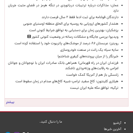
عمان: مذاکرات درباره ترتیبات دریانوردی در تنگه هرمز در فضای مثبت جریان
دارد
دارندگان قولنامه برای ثبت ادعا فقط ۲ سال فرصت دارند
هشدار کشورهای اروپایی به روسیه برای الحاق منطقه اوستیای جنوبی
پزشکیان‌: بهترین زمان برای دستیابی به توافق شرایط کنونی است
ویدیو/ بررسی جایگاه و مشکلات رسانه در وضعیت کنونی کشور
رویترز: عربستان ۸۶ درصد از موشک‌های پاتریوت خود را استفاده کرده است
سایه سیاه یک رانت در صنعت خودروسازی
خبرنگار را از میان پرونده‌های کیفری شناختم!
​فرزندان ایران در راه قهرمانی/ همراهی بانک صادرات ایران با نوجوانان و جوانان
اعزامی به رقابت‌های وزنه‌برداری تاشکند
زلنسکی باز هم از آمریکا کمک خواست
هیلاری کلینتون: کاخ سفید ترامپ شبیه کاخ‌های صدام در زمان سقوط است
ترکیه: توافق مکه علیه ایران نیست
بیشتر
ما را دنبال کنید.
آرشیو
آخرین خبرها