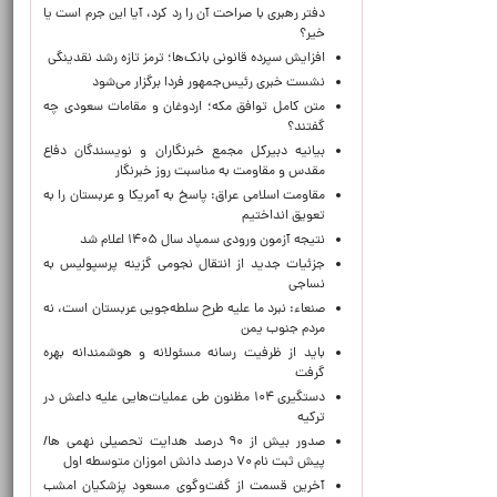
دفتر رهبری با صراحت آن را رد کرد، آیا این جرم است یا
خیر؟
افزایش سپرده قانونی بانک‌ها؛ ترمز تازه رشد نقدینگی
نشست خبری رئیس‌جمهور فردا برگزار می‌شود
متن کامل توافق مکه؛ اردوغان و مقامات سعودی چه
گفتند؟
بیانیه دبیرکل مجمع خبرنگاران و نویسندگان دفاع
مقدس و مقاومت به مناسبت روز خبرنگار
مقاومت اسلامی عراق: پاسخ به آمریکا و عربستان را به
تعویق انداختیم
نتیجه آزمون ورودی سمپاد سال ۱۴۰۵ اعلام شد
جزئیات جدید از انتقال نجومی گزینه پرسپولیس به
نساجی
صنعاء: نبرد ما علیه طرح سلطه‌جویی عربستان است، نه
مردم جنوب یمن
باید از ظرفیت رسانه مسئولانه و هوشمندانه بهره
گرفت
دستگیری ۱۰۴ مظنون طی عملیات‌هایی علیه داعش در
ترکیه
صدور بیش از ۹۰ درصد هدایت تحصیلی نهمی ها/
پیش ثبت نام ۷۰ درصد دانش اموزان متوسطه اول
آخرین قسمت از گفت‌وگوی مسعود پزشکیان امشب