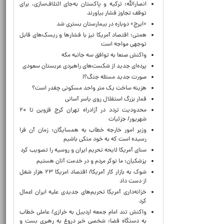
انصارالله: ترکیه و پاکستان به‌جای ائتلاف‌سازی، برای
توقف تجاوز فشار بیاورند
«ایرج» دوباره در بیمارستان بستری شد
همتی: اقتصاد آمریکا نیز با فشارها و ریسک‌های قابل
توجهی مواجه است
واکنش صنعا به توافق سه جانبه مکه
پرده‌ای جدید از شکست‌های راهبردی عربستان سعودی
صورت جدید مسئله جنگ؟!
هزینه ساخت یک متر واحد مسکونی چقدر است؟
قمار بزرگ استقلال روی یاسر آسانی
محدودیت تردد در آزادراه تهران کرج قزوین تا ۲۰
شهریور/ جزئیات
وزیر امور خارجه خطاب به همسایگان: زمان آن فرا
رسیده است که به خود متکی باشیم
سنای آمریکا لایحه تحریم ایران و روسیه را تصویب کرد
پزشکیان: ما نوکر مردم و در خدمت آنان هستیم
شوک به بازار کار آمریکا/ اقتصاد امریکا ۲۳ هزار شغل
از دست داد
خزانه‌داری آمریکا تحریم‌های جدیدی علیه ایران اعمال
کرد
واکنش تند امام جمعه اردبیل به خرازی/ عاملی خطاب
به دستگاه قضا: شخصی خبر دروغ به رهبری بست و