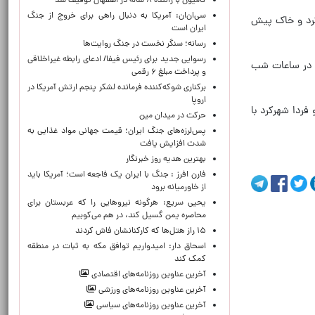
کامیون با راننده ۸ ساله در اصفهان توقیف شد
سی‌ان‌ان: آمریکا به دنبال راهی برای خروج از جنگ
گرد و خاک پیش
ایران است
رسانه؛ سنگر نخست در جنگ روایت‌ها
رسوایی جدید برای رئیس فیفا/ ادعای رابطه غیراخلاقی
و در ساعات شب
و پرداخت مبلغ ۶ رقمی
برکناری شوکه‌کننده فرمانده لشکر پنجم ارتش آمریکا در
اروپا
استان امروز و فردا شهرکرد با
حركت در ميدان مين
پس‌لرزه‌های جنگ ایران؛ قیمت جهانی مواد غذایی به
شدت افزایش یافت
بهترین هدیه روز خبرنگار
فارن افرز : جنگ با ایران یک فاجعه است؛ آمریکا باید
از خاورمیانه برود
یحیی سریع: هرگونه نیروهایی را که عربستان برای
محاصره یمن گسیل کند، در هم می‌کوبیم
۱۵ راز هتل‌ها که کارکنانشان فاش کردند
اسحاق دار: امیدواریم توافق مکه به ثبات در منطقه
کمک کند
آخرین عناوین روزنامه‌های اقتصادی
آخرین عناوین روزنامه‌های ورزشی
آخرین عناوین روزنامه‌های سیاسی