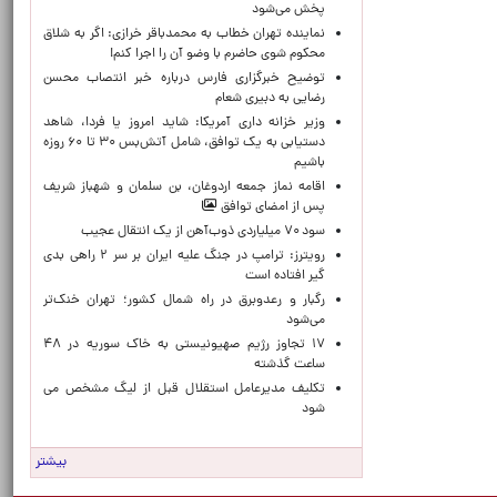
پخش می‌شود
نماینده تهران خطاب به محمدباقر خرازی: اگر به شلاق
محکوم شوی حاضرم با وضو آن را اجرا کنم!
توضیح خبرگزاری فارس درباره خبر انتصاب محسن
رضایی به دبیری شعام
وزیر خزانه داری آمریکا: شاید امروز یا فردا، شاهد
دستیابی به یک توافق، شامل آتش‌بس ۳۰ تا ۶۰ روزه
باشیم
اقامه نماز جمعه اردوغان، بن ‌سلمان و شهباز شریف
پس از امضای توافق
سود ۷۰ میلیاردی ذوب‌آهن از یک انتقال عجیب
رویترز: ترامپ در جنگ علیه ایران بر سر ۲ راهی بدی
گیر افتاده است
رگبار و رعدوبرق در راه شمال کشور؛ تهران خنک‌تر
می‌شود
۱۷ تجاوز رژیم صهیونیستی به خاک سوریه در ۴۸
ساعت گذشته
تکلیف مدیرعامل استقلال قبل از لیگ مشخص می
شود
بیشتر