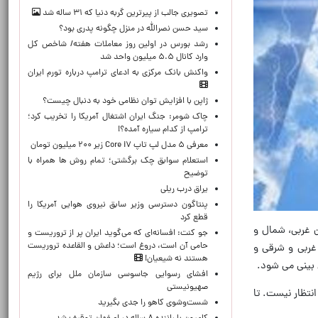
تصویری جالب از پیرترین گربه دنیا که ۳۱ ساله شد
سید حسن نصرالله در منزل چگونه پدری بود؟
رشد بورس در اولین روز معاملات هفته/ شاخص کل
وارد کانال ۵.۵ میلیون واحد شد
واکنش بانک مرکزی به ادعای ترامپ درباره تورم ایران
ژاپن با افزایش توان نظامی خود به دنبال چیست؟
چاک شومر: جنگ ایران اشتغال آمریکا را تخریب کرد؛
ترامپ از کدام سیاره آمده؟!
معرفی ۵ مدل لپ تاپ Core i۷ زیر ۲۰۰ میلیون تومان
استعلام سوابق چک برگشتی؛ تمام روش ها همراه با
توضیح
یراق درب ریلی
پنتاگون دسترسی وزیر سابق نیروی هوایی آمریکا را
قطع کرد
 غربی، شمال و
جو کنت: افسانه‌ای که می‌گوید ایران پر از تروریست و
حامی آن است، دروغ است؛ داعش و القاعده تروریست
غربی و شرقی و
هستند نه شیعیان!
ش بینی می شود.
افشای رسوایی جاسوسی سازمان ملل برای رژیم
صهیونیستی
نتظار نیست. تا
شست‌وشوی کاهو را جدی بگیرید