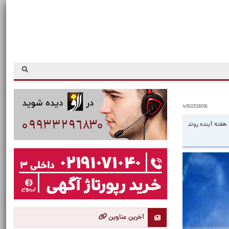
4050328016
چنین تا اوایل هفته آینده روند
آخرین عناوین