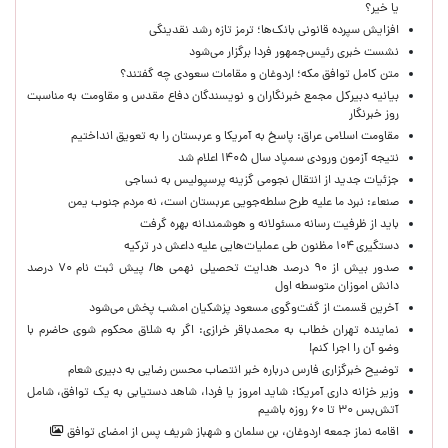
یا خیر؟
افزایش سپرده قانونی بانک‌ها؛ ترمز تازه رشد نقدینگی
نشست خبری رئیس‌جمهور فردا برگزار می‌شود
متن کامل توافق مکه؛ اردوغان و مقامات سعودی چه گفتند؟
بیانیه دبیرکل مجمع خبرنگاران و نویسندگان دفاع مقدس و مقاومت به مناسبت
روز خبرنگار
مقاومت اسلامی عراق: پاسخ به آمریکا و عربستان را به تعویق انداختیم
نتیجه آزمون ورودی سمپاد سال ۱۴۰۵ اعلام شد
جزئیات جدید از انتقال نجومی گزینه پرسپولیس به نساجی
صنعاء: نبرد ما علیه طرح سلطه‌جویی عربستان است، نه مردم جنوب یمن
باید از ظرفیت رسانه مسئولانه و هوشمندانه بهره گرفت
دستگیری ۱۰۴ مظنون طی عملیات‌هایی علیه داعش در ترکیه
صدور بیش از ۹۰ درصد هدایت تحصیلی نهمی ها/ پیش ثبت نام ۷۰ درصد
دانش اموزان متوسطه اول
آخرین قسمت از گفت‌وگوی مسعود پزشکیان امشب پخش می‌شود
نماینده تهران خطاب به محمدباقر خرازی: اگر به شلاق محکوم شوی حاضرم با
وضو آن را اجرا کنم!
توضیح خبرگزاری فارس درباره خبر انتصاب محسن رضایی به دبیری شعام
وزیر خزانه داری آمریکا: شاید امروز یا فردا، شاهد دستیابی به یک توافق، شامل
آتش‌بس ۳۰ تا ۶۰ روزه باشیم
اقامه نماز جمعه اردوغان، بن ‌سلمان و شهباز شریف پس از امضای توافق