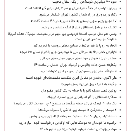
سود ۷۰ میلیاردی ذوب‌آهن از یک انتقال عجیب
رویترز: ترامپ در جنگ علیه ایران بر سر ۲ راهی بدی گیر افتاده است
رگبار و رعدوبرق در راه شمال کشور؛ تهران خنک‌تر می‌شود
۱۷ تجاوز رژیم صهیونیستی به خاک سوریه در ۴۸ ساعت گذشته
تکلیف مدیرعامل استقلال قبل از لیگ مشخص می شود
ونس هم مثل ترامپ است/ فردوسی پور مهم تر از معیشت مردم؟!/ هدف آمریکا
خطرناک جلوه دادن ایران است
اتحادیه اروپا ۵ فرد مرتبط با صنایع دفاعی روسیه را تحریم کرد
افزایش خطر ابتلا به سرطان مری با نوشیدن چای بالاتر از دمای ۶۵ درجه
هشدار درباره فروش حواله‌های صوری خودروهای وارداتی
یکطرفه شدن جاده چالوس و آزادراه تهران–شمال از ساعت ۱۴
انصارالله: متجاوزان سعودی در یمن در امان نخواهند بود
علی اکبری: دشمن در مقابل ایران شکست مفتضحانه‌ای خورده است
چگونه به «کیف پول ایران» وصل شویم؟
پوتین قصد محک ناتو را با حمله به یک کشور عضو دارد
مذاکره استقلال با گلر اسپانیایی برای تمدید قرارداد
یک ماه، ۴ کودک قربانی حمله سگ‌ها در سنندج / چرا حوادث تکرار می‌شود؟
۲ درصد از مشترکان ۱۰ درصد برق خانگی را مصرف می‌کنند!
نسخه ترامپ برای ۲۰۲۸؛ حمایت محرمانه از نامزدی جی‌دی ونس
ترامپ: ما خودمان به موشک‌هایی که اوکراین درخواست کرده، نیاز داریم
موضع وزارت بهداشت درباره ظرفیت پزشکی کنکور ۱۴۰۵