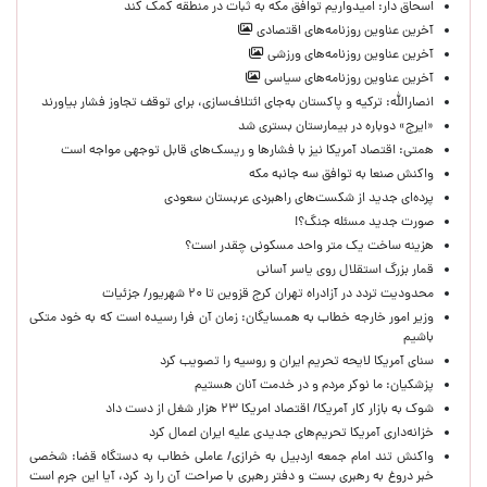
اسحاق دار: امیدواریم توافق مکه به ثبات در منطقه کمک کند
آخرین عناوین روزنامه‌های اقتصادی
آخرین عناوین روزنامه‌های ورزشی
آخرین عناوین روزنامه‌های سیاسی
انصارالله: ترکیه و پاکستان به‌جای ائتلاف‌سازی، برای توقف تجاوز فشار بیاورند
«ایرج» دوباره در بیمارستان بستری شد
همتی: اقتصاد آمریکا نیز با فشارها و ریسک‌های قابل توجهی مواجه است
واکنش صنعا به توافق سه جانبه مکه
پرده‌ای جدید از شکست‌های راهبردی عربستان سعودی
صورت جدید مسئله جنگ؟!
هزینه ساخت یک متر واحد مسکونی چقدر است؟
قمار بزرگ استقلال روی یاسر آسانی
محدودیت تردد در آزادراه تهران کرج قزوین تا ۲۰ شهریور/ جزئیات
وزیر امور خارجه خطاب به همسایگان: زمان آن فرا رسیده است که به خود متکی
باشیم
سنای آمریکا لایحه تحریم ایران و روسیه را تصویب کرد
پزشکیان: ما نوکر مردم و در خدمت آنان هستیم
شوک به بازار کار آمریکا/ اقتصاد امریکا ۲۳ هزار شغل از دست داد
خزانه‌داری آمریکا تحریم‌های جدیدی علیه ایران اعمال کرد
واکنش تند امام جمعه اردبیل به خرازی/ عاملی خطاب به دستگاه قضا: شخصی
خبر دروغ به رهبری بست و دفتر رهبری با صراحت آن را رد کرد، آیا این جرم است